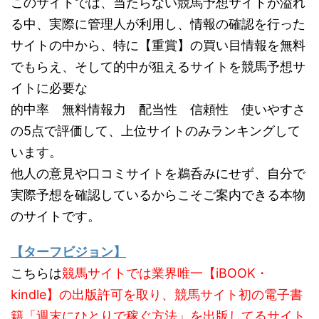
このサイトでは、当たらない競馬予想サイトが溢れ
る中、実際に管理人が利用し、情報の確認を行った
サイトの中から、特に【重賞】の買い目情報を無料
でもらえ、そして的中が狙えるサイトを競馬予想サ
イトに必要な
的中率 無料情報力 配当性 信頼性 使いやすさ
の5点で評価して、上位サイトのみランキングして
います。
他人の意見や口コミサイトを鵜呑みにせず、自分で
実際予想を確認しているからこそご案内できる本物
のサイトです。
【ターフビジョン】
こちらは
競馬サイトでは業界唯一【iBOOK・
kindle】の出版許可を取り、競馬サイト初の電子書
籍「週末にひとりで稼ぐ方法」を出版してるサイト