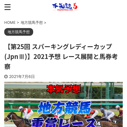
HOME
>
地方競馬予想
>
地方競馬予想
【第25回 スパーキングレディーカップ
(JpnⅢ)】2021予想 レース展開と馬券考
察
2021年7月6日