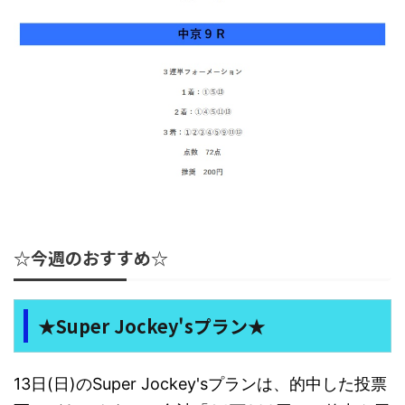
☆今週のおすすめ☆
★Super Jockey'sプラン★
13日(日)のSuper Jockey'sプランは、的中した投票