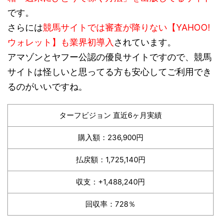
です。
さらには
競馬サイトでは審査が降りない【YAHOO!
ウォレット】も業界初導入
されています。
アマゾンとヤフー公認の優良サイトですので、競馬
サイトは怪しいと思ってる方も安心してご利用でき
るのがいいですね。
ターフビジョン 直近6ヶ月実績
購入額：236,900円
払戻額：1,725,140円
収支：+1,488,240円
回収率：728％