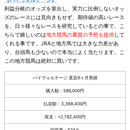
利益分岐のオッズを算出し、実力に比例しないオッ
ズのレースには見向きもせず、期待値の高いレース
を、日々様々なレースを研究しているとの事で、こ
ちらで嬉しいのは
地方競馬の重賞の予想も提供
して
くれる事です。JRAと地方馬では大きな力差があ
り、台頭馬も少ないので本当によく当たります。こ
この地方競馬は絶対に買いです。
ハイヴォルテージ 直近6ヶ月実績
購入額：586,000円
払戻額：3,368,400円
収支：+2,782,400円
回収率：574％