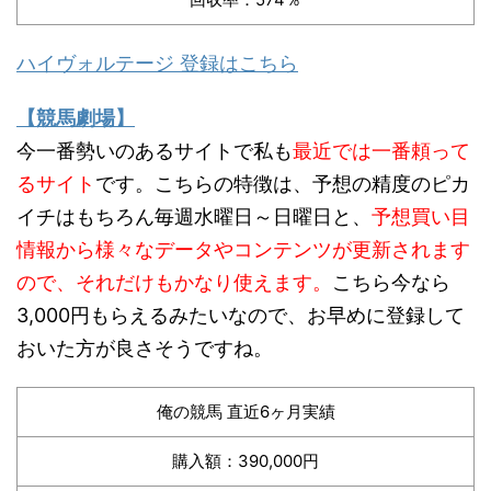
ハイヴォルテージ 登録はこちら
【競馬劇場】
今一番勢いのあるサイトで私も
最近では一番頼って
るサイト
です。こちらの特徴は、予想の精度のピカ
イチはもちろん毎週水曜日～日曜日と、
予想買い目
情報から様々なデータやコンテンツが更新されます
ので、それだけもかなり使えます。
こちら今なら
3,000円もらえるみたいなので、お早めに登録して
おいた方が良さそうですね。
俺の競馬 直近6ヶ月実績
購入額：390,000円