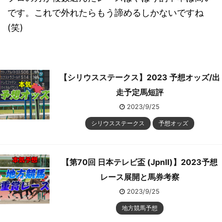
です。これで外れたらもう諦めるしかないですね
(笑)
【シリウスステークス】2023 予想オッズ/出
走予定馬短評
2023/9/25
シリウスステークス
予想オッズ
【第70回 日本テレビ盃 (JpnⅡ)】2023予想
レース展開と馬券考察
2023/9/25
地方競馬予想