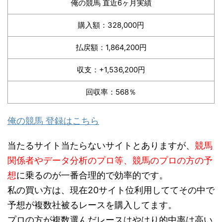
俺の競馬 直近6ヶ月実績
購入額：328,000円
払戻額：1,864,200円
収支：+1,536,200円
回収率：568％
俺の競馬 登録はこちら
当たるサイト当たらないサイトとありますが、
競馬
関係者やデータ分析のプロ等、競馬のプロの方の予
想
に乗るのが一番合理的で効率的です。
私の買い方は、現在20サイト位利用しててその中で
予想が複数社被るレースを購入してます。
プロの方が複数選んだレースはやはり的中率は高い