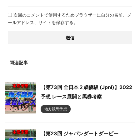
次回のコメントで使用するためブラウザーに自分の名前、メ
ールアドレス、サイトを保存する。
関連記事
【第73回 全日本２歳優駿 (JpnⅠ)】2022
予想 レース展開と馬券考察
地方競馬予想
【第23回 ジャパンダートダービー