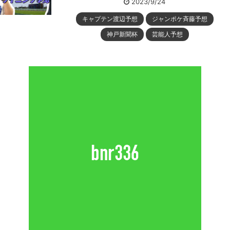
2023/9/24
キャプテン渡辺予想
ジャンポケ斉藤予想
神戸新聞杯
芸能人予想