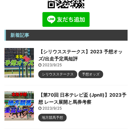
新着記事
【シリウスステークス】2023 予想オッ
ズ/出走予定馬短評
2023/9/25
シリウスステークス
予想オッズ
【第70回 日本テレビ盃 (JpnⅡ)】2023予
想 レース展開と馬券考察
2023/9/25
地方競馬予想