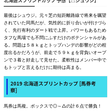
北海道スプリントカップ 予想【△シュウジ】
最後はシュウジ。元々芝の短距離路線で将来を嘱望
されていた同馬だが、気性的に折り合いが付けづら
く、先行有利のダート戦で上昇。パワーもあるため
タフな馬場でも不問にふすだけのポテンシャルがあ
る。問題は５８ｋｇとトップハンデの影響がどの程
度出るかだろうが、前走で５９ｋｇを背負いオープ
ンで３着と好走して見せた。柔軟性はメンバー中で
もトップと言えるだけに期待は高まる。
2019 北海道スプリントカップ [馬券考
察]
馬券は馬複。ボックスで◎～△の計６点で勝負！