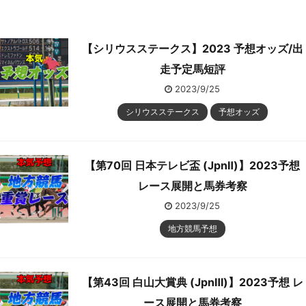
【シリウスステークス】2023 予想オッズ/出
走予定馬短評
2023/9/25
シリウスステークス
予想オッズ
【第70回 日本テレビ盃 (JpnⅡ)】2023予想
レース展開と馬券考察
2023/9/25
地方競馬予想
【第43回 白山大賞典 (JpnⅢ)】2023予想 レ
ース展開と馬券考察