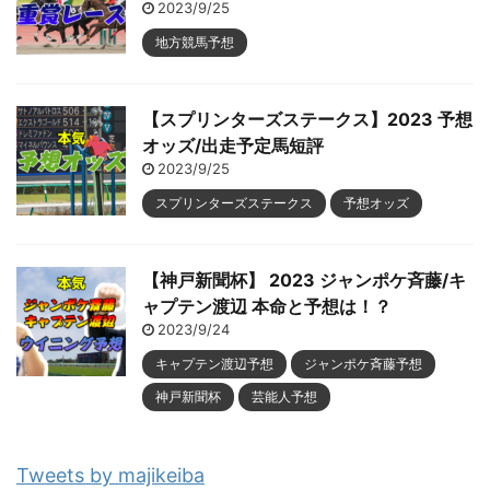
2023/9/25
地方競馬予想
【スプリンターズステークス】2023 予想
オッズ/出走予定馬短評
2023/9/25
スプリンターズステークス
予想オッズ
【神戸新聞杯】 2023 ジャンポケ斉藤/キ
ャプテン渡辺 本命と予想は！？
2023/9/24
キャプテン渡辺予想
ジャンポケ斉藤予想
神戸新聞杯
芸能人予想
Tweets by majikeiba