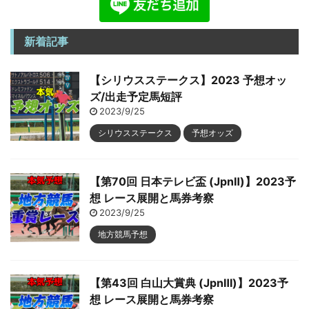
新着記事
【シリウスステークス】2023 予想オッ
ズ/出走予定馬短評
2023/9/25
シリウスステークス
予想オッズ
【第70回 日本テレビ盃 (JpnⅡ)】2023予
想 レース展開と馬券考察
2023/9/25
地方競馬予想
【第43回 白山大賞典 (JpnⅢ)】2023予
想 レース展開と馬券考察