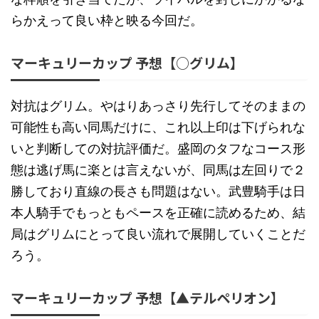
らかえって良い枠と映る今回だ。
マーキュリーカップ 予想【○グリム】
対抗はグリム。やはりあっさり先行してそのままの
可能性も高い同馬だけに、これ以上印は下げられな
いと判断しての対抗評価だ。盛岡のタフなコース形
態は逃げ馬に楽とは言えないが、同馬は左回りで２
勝しており直線の長さも問題はない。武豊騎手は日
本人騎手でもっともペースを正確に読めるため、結
局はグリムにとって良い流れで展開していくことだ
ろう。
マーキュリーカップ 予想【▲テルペリオン】