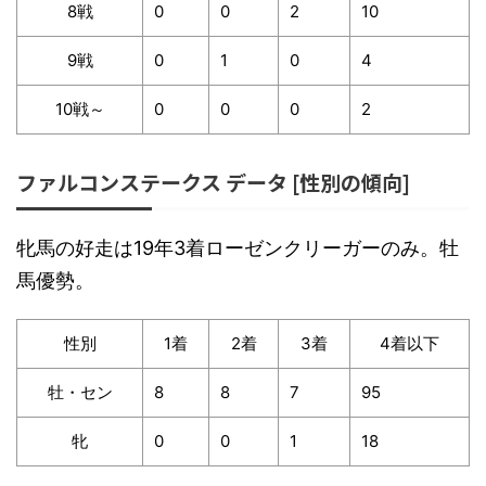
8戦
0
0
2
10
9戦
0
1
0
4
10戦～
0
0
0
2
ファルコンステークス データ [性別の傾向]
牝馬の好走は19年3着ローゼンクリーガーのみ。牡
馬優勢。
性別
1着
2着
3着
4着以下
牡・セン
8
8
7
95
牝
0
0
1
18