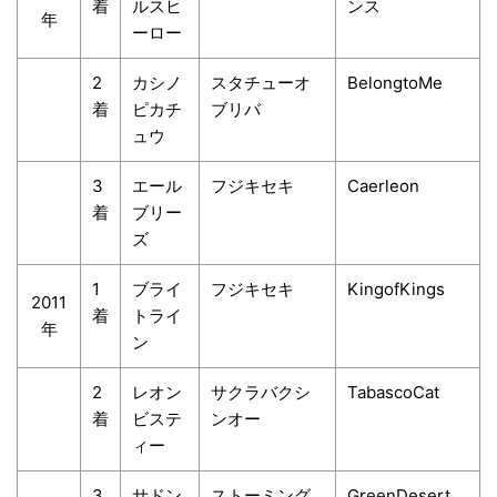
着
ルスヒ
ンス
年
ーロー
2
カシノ
スタチューオ
BelongtoMe
着
ピカチ
ブリバ
ュウ
3
エール
フジキセキ
Caerleon
着
ブリー
ズ
1
ブライ
フジキセキ
KingofKings
2011
着
トライ
年
ン
2
レオン
サクラバクシ
TabascoCat
着
ビステ
ンオー
ィー
3
サドン
ストーミング
GreenDesert