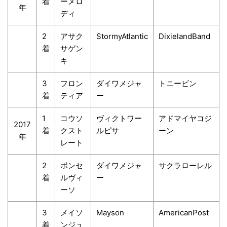
着
ーメロ
年
ディ
2
アサク
StormyAtlantic
DixielandBand
着
サゲン
キ
3
フロン
ダイワメジャ
トニービン
着
ティア
ー
1
コウソ
ヴィクトワー
アドマイヤコジ
2017
着
クスト
ルピサ
ーン
年
レート
2
ボンセ
ダイワメジャ
サクラローレル
着
ルヴィ
ー
ーソ
3
メイソ
Mayson
AmericanPost
着
ンジュ