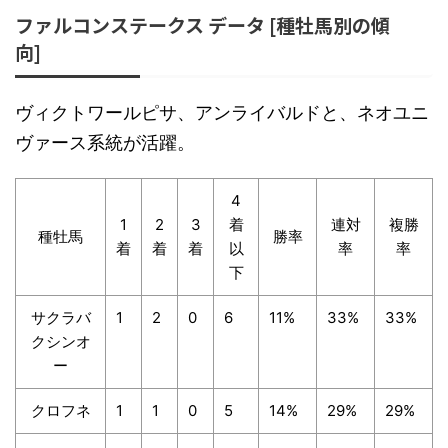
ファルコンステークス データ [種牡馬別の傾
向]
ヴィクトワールピサ、アンライバルドと、ネオユニ
ヴァース系統が活躍。
4
1
2
3
着
連対
複勝
種牡馬
勝率
着
着
着
以
率
率
下
サクラバ
1
2
0
6
11%
33%
33%
クシンオ
ー
クロフネ
1
1
0
5
14%
29%
29%