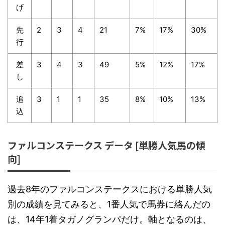
げ
先
2
3
4
21
7%
17%
30%
行
差
3
4
3
49
5%
12%
17%
し
追
3
1
1
35
8%
10%
13%
込
ファルコンステークス データ [単勝人気馬の傾
向]
過去8年のファルコンステークスにおける単勝人気
別の成績を見てみると、1番人気で馬券に絡んだの
は、14年1着タガノグランパだけ。軸となるのは、