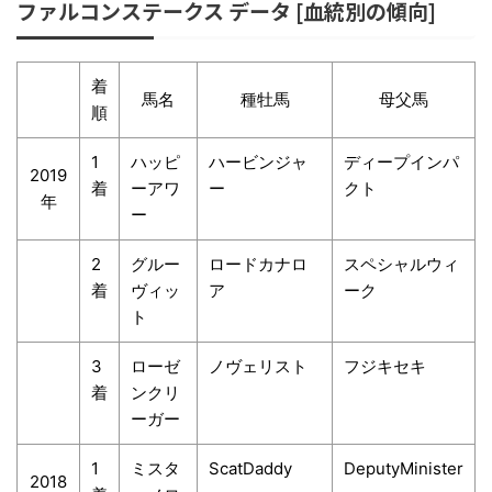
ファルコンステークス データ [血統別の傾向]
着
馬名
種牡馬
母父馬
順
1
ハッピ
ハービンジャ
ディープインパ
2019
着
ーアワ
ー
クト
年
ー
2
グルー
ロードカナロ
スペシャルウィ
着
ヴィッ
ア
ーク
ト
3
ローゼ
ノヴェリスト
フジキセキ
着
ンクリ
ーガー
1
ミスタ
ScatDaddy
DeputyMinister
2018