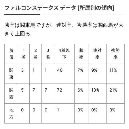
ファルコンステークス データ [所属別の傾向]
勝率は関東馬ですが、連対率、複勝率は関西馬が大
きく上回る。
所
1
2
3
4着以
勝
連対
複勝
属
着
着
着
下
率
率
率
関
3
1
1
40
7%
9%
11%
東
関
5
7
7
72
6%
13%
21%
西
地
0
0
0
1
0%
0%
0%
方