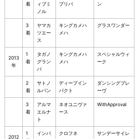
着
ィブミ
ブリバ
ン
ノル
3
ヤマカ
キングカメハ
グラスワンダー
着
ツエー
メハ
ス
1
タガノ
キングカメハ
スペシャルウィ
2013
着
グラン
メハ
ーク
年
パ
2
サトノ
ディープイン
ダンシングブレ
着
ルパン
パクト
ーヴ
3
アルマ
ネオユニヴァ
WithApproval
着
エルナ
ース
ト
1
インパ
クロフネ
サンデーサイレ
2012