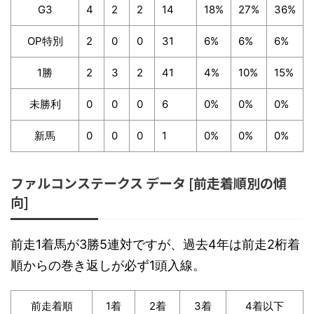
G3
4
2
2
14
18%
27%
36%
OP特別
2
0
0
31
6%
6%
6%
1勝
2
3
2
41
4%
10%
15%
未勝利
0
0
0
6
0%
0%
0%
新馬
0
0
0
1
0%
0%
0%
ファルコンステークス データ [前走着順別の傾
向]
前走1着馬が3勝5連対ですが、過去4年は前走2桁着
順からの巻き返しが必ず1頭入線。
前走着順
1着
2着
3着
4着以下