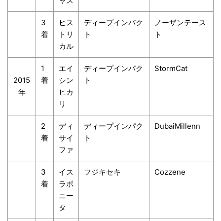
ャス
3
ヒス
ディープインパク
ノーザンテース
着
トリ
ト
ト
カル
1
エイ
ディープインパク
StormCat
2015
着
シン
ト
年
ヒカ
リ
2
ディ
ディープインパク
DubaiMillenn
着
サイ
ト
ファ
3
イス
フジキセキ
Cozzene
着
ラボ
ニー
タ