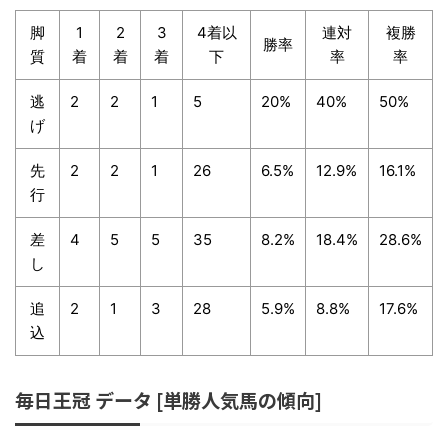
脚
1
2
3
4着以
連対
複勝
勝率
質
着
着
着
下
率
率
逃
2
2
1
5
20%
40%
50%
げ
先
2
2
1
26
6.5%
12.9%
16.1%
行
差
4
5
5
35
8.2%
18.4%
28.6%
し
追
2
1
3
28
5.9%
8.8%
17.6%
込
毎日王冠 データ [単勝人気馬の傾向]