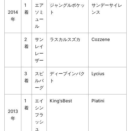
1
エア
ジャングルポケッ
サンデーサイレ
2014
着
ソミ
ト
ンス
年
ュー
ル
2
サン
ラスカルスズカ
Cozzene
着
レイ
レー
ザー
3
スピ
ディープインパク
Lycius
着
ルバ
ト
ーグ
1
エイ
King'sBest
Platini
着
シン
2013
フラ
年
ッシ
ュ