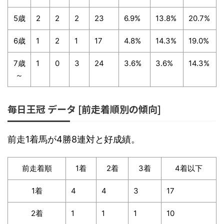
5歳
2
2
2
23
6.9%
13.8%
20.7%
6歳
1
2
1
17
4.8%
14.3%
19.0%
7歳
1
0
3
24
3.6%
3.6%
14.3%
～
毎日王冠 データ [前走着順別の傾向]
前走1着馬が4勝8連対と好成績。
前走着順
1着
2着
3着
4着以下
1着
4
4
3
17
2着
1
1
1
10