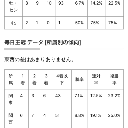
牡・
8
9
10
93
6.7%
14.2%
22.5%
セン
牝
2
1
0
1
50%
75%
75%
毎日王冠 データ [所属別の傾向]
東西の差はあまりありません。
所
1
2
3
4着以
連対
複勝
勝率
属
着
着
着
下
率
率
関
4
3
6
43
7.1%
12.5%
23.2%
東
関
6
7
4
51
8.8%
19.1%
25.0%
西