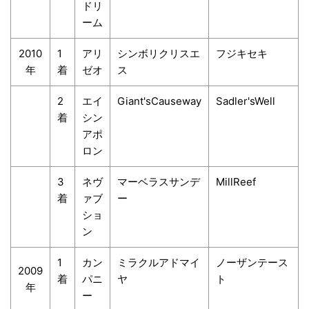
ドリ
ーム
2010
1
アリ
シンボリクリスエ
フジキセキ
年
着
ゼオ
ス
2
エイ
Giant'sCauseway
Sadler'sWell
着
シン
アポ
ロン
3
ネヴ
マーベラスサンデ
MillReef
着
ァブ
ー
ショ
ン
1
カン
ミラクルアドマイ
ノーザンテース
2009
着
パニ
ヤ
ト
年
ー