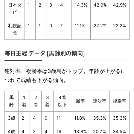
日本ダ
1
2
0
4
14.3%
42.9%
42.9%
ービー
札幌記
1
1
0
7
11.1%
22.2%
22.2%
念
毎日王冠 データ [馬齢別の傾向]
連対率、複勝率は3歳馬がトップ。年齢が上がるに
つれて成績も下がる傾向。
馬
1
2
3
4着
勝率
連対率
複勝率
齢
着
着
着
以下
3歳
2
4
0
11
11.8%
35.3%
35.3%
4歳
4
2
4
19
13.8%
20.7%
34.5%