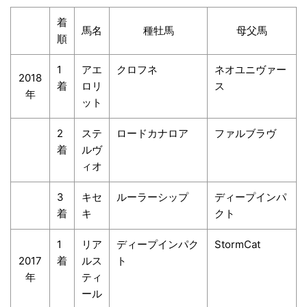
着
馬名
種牡馬
母父馬
順
1
アエ
クロフネ
ネオユニヴァー
2018
着
ロリ
ス
年
ット
2
ステ
ロードカナロア
ファルブラヴ
着
ルヴ
ィオ
3
キセ
ルーラーシップ
ディープインパ
着
キ
クト
1
リア
ディープインパク
StormCat
2017
着
ルス
ト
年
ティ
ール