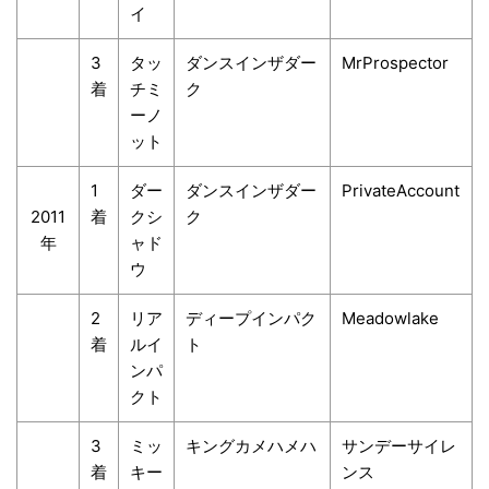
イ
3
タッ
ダンスインザダー
MrProspector
着
チミ
ク
ーノ
ット
1
ダー
ダンスインザダー
PrivateAccount
2011
着
クシ
ク
年
ャド
ウ
2
リア
ディープインパク
Meadowlake
着
ルイ
ト
ンパ
クト
3
ミッ
キングカメハメハ
サンデーサイレ
着
キー
ンス