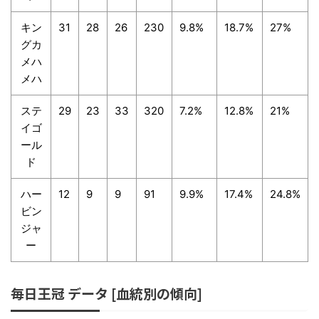
キン
31
28
26
230
9.8%
18.7%
27%
グカ
メハ
メハ
ステ
29
23
33
320
7.2%
12.8%
21%
イゴ
ール
ド
ハー
12
9
9
91
9.9%
17.4%
24.8%
ビン
ジャ
ー
毎日王冠 データ [血統別の傾向]