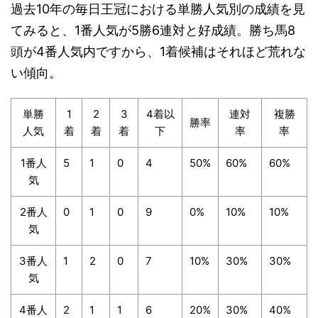
過去10年の毎日王冠における単勝人気別の成績を見
てみると、1番人気が5勝6連対と好成績。勝ち馬8
頭が4番人気内ですから、1着候補はそれほど荒れな
い傾向。
単勝
1
2
3
4着以
連対
複勝
勝率
人気
着
着
着
下
率
率
1番人
5
1
0
4
50%
60%
60%
気
2番人
0
1
0
9
0%
10%
10%
気
3番人
1
2
0
7
10%
30%
30%
気
4番人
2
1
1
6
20%
30%
40%