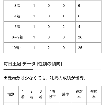
3着
1
0
0
6
4着
1
0
1
6
5着
1
0
2
4
6～9着
1
3
3
26
10着～
1
2
0
25
毎日王冠 データ [性別の傾向]
出走頭数は少なくても、牝馬の成績が優秀。
1
2
3
4着
連対
複勝
性別
勝率
着
着
着
以下
率
率