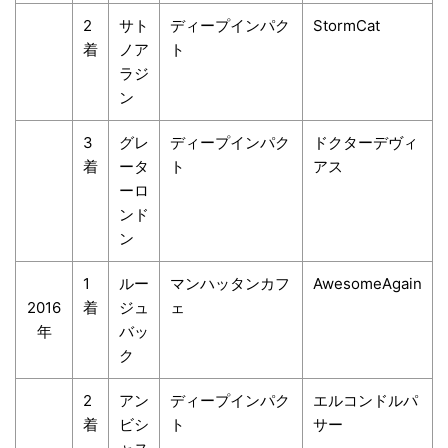
2
サト
ディープインパク
StormCat
着
ノア
ト
ラジ
ン
3
グレ
ディープインパク
ドクターデヴィ
着
ータ
ト
アス
ーロ
ンド
ン
1
ルー
マンハッタンカフ
AwesomeAgain
2016
着
ジュ
ェ
年
バッ
ク
2
アン
ディープインパク
エルコンドルパ
着
ビシ
ト
サー