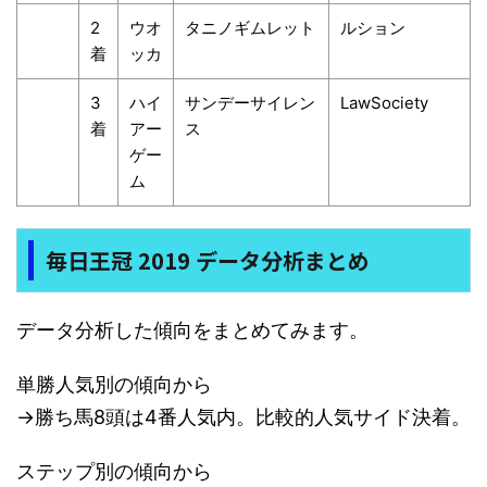
2
ウオ
タニノギムレット
ルション
着
ッカ
3
ハイ
サンデーサイレン
LawSociety
着
アー
ス
ゲー
ム
毎日王冠 2019 データ分析まとめ
データ分析した傾向をまとめてみます。
単勝人気別の傾向から
→勝ち馬8頭は4番人気内。比較的人気サイド決着。
ステップ別の傾向から