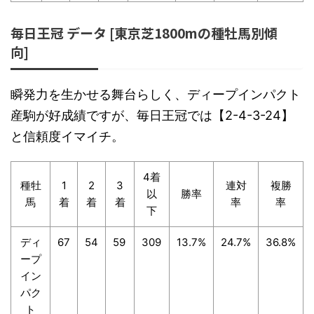
毎日王冠 データ [東京芝1800mの種牡馬別傾
向]
瞬発力を生かせる舞台らしく、ディープインパクト
産駒が好成績ですが、毎日王冠では【2-4-3-24】
と信頼度イマイチ。
4着
種牡
1
2
3
連対
複勝
以
勝率
馬
着
着
着
率
率
下
ディ
67
54
59
309
13.7%
24.7%
36.8%
ープ
イン
パク
ト