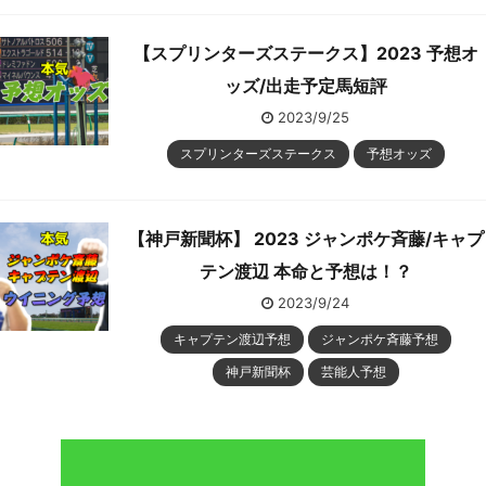
【スプリンターズステークス】2023 予想オ
ッズ/出走予定馬短評
2023/9/25
スプリンターズステークス
予想オッズ
【神戸新聞杯】 2023 ジャンポケ斉藤/キャプ
テン渡辺 本命と予想は！？
2023/9/24
キャプテン渡辺予想
ジャンポケ斉藤予想
神戸新聞杯
芸能人予想