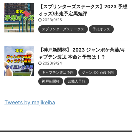
【スプリンターズステークス】2023 予想
オッズ/出走予定馬短評
2023/9/25
スプリンターズステークス
予想オッズ
【神戸新聞杯】 2023 ジャンポケ斉藤/キ
ャプテン渡辺 本命と予想は！？
2023/9/24
キャプテン渡辺予想
ジャンポケ斉藤予想
神戸新聞杯
芸能人予想
Tweets by majikeiba