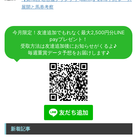
展開と馬券考察
今月限定！友達追加でもれなく最大2,500円分LINE
payプレゼント！
受取方法は友達追加後にお知らせがくるよ♪
毎週重賞データ予想をお届けします♪
新着記事