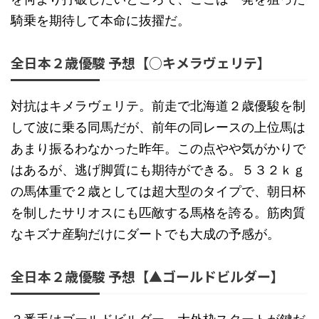
騎乗を期待して本命に抜擢だ。
全日本２歳優駿 予想【○キメラヴェリテ】
対抗はキメラヴェリテ。前走で北海道２歳優駿を制
して波に乗る同馬だが、前年の同レースの上位馬は
あまり振るわなかった昨年。この点やや気がかりで
はあるが、逃げ脚質にも期待ができる。５３２ｋｇ
の馬体重で２歳としては超大型のタイプで、朝日杯
を制したサリオスにも匹敵する馬格を誇る。筋肉質
なキズナ産駒だけにダートでも大成の予感が。
全日本２歳優駿 予想【▲ゴールドビルダー】