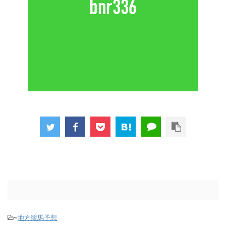
-
地方競馬予想