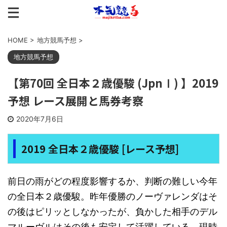
HOME
>
地方競馬予想
>
地方競馬予想
【第70回 全日本２歳優駿 (JpnⅠ) 】2019
予想 レース展開と馬券考察
2020年7月6日
2019 全日本２歳優駿 [レース予想]
前日の雨がどの程度影響するか、判断の難しい今年
の全日本２歳優駿。昨年優勝のノーヴァレンダはそ
の後はピリッとしなかったが、負かした相手のデル
マルーヴルはその後も安定して活躍している。現時