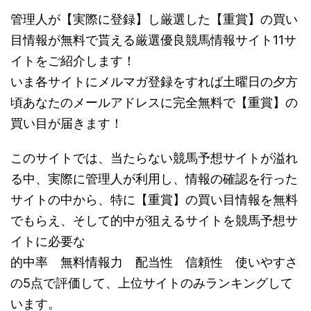
管理人が【実際に登録】し厳選した【重賞】の買い
目情報が無料で貰える厳選優良競馬情報サイト11サ
イトをご紹介します！
いま各サイトにメルマガ登録をすれば土曜日の夕方
頃あなたのメールアドレスに完全無料で【重賞】の
買い目が届きます！
このサイトでは、当たらない競馬予想サイトが溢れ
る中、実際に管理人が利用し、情報の確認を行った
サイトの中から、特に【重賞】の買い目情報を無料
でもらえ、そして的中が狙えるサイトを競馬予想サ
イトに必要な
的中率 無料情報力 配当性 信頼性 使いやすさ
の5点で評価して、上位サイトのみランキングして
います。