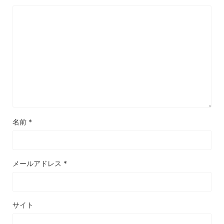
名前
*
メールアドレス
*
サイト