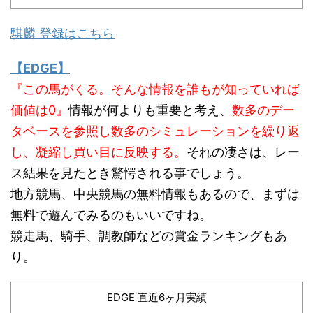
騏麟 登録はこちら
【EDGE】
『この馬がくる。そんな情報を誰もが知っていれば
価値は0』
情報が何よりも重要と考え、
数多のデー
タベースを参照し数多のシミュレーションを繰り返
し、凝縮し買い目に反映する。
それの凄さは、レー
ス結果を見たとき驚愕される事でしょう。
地方競馬、中央競馬の無料情報もあるので、まずは
無料で遊んでみるのもいいですね。
競走馬、騎手、調教師などの賞金ランキングもあ
り。
EDGE 直近6ヶ月実績