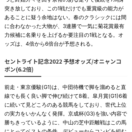
突き放しており、この1戦だけでも重賞級の能力が
あることに疑う余地はない。春のクラシックには間
に合わなかった大物が、3連勝で一気に菊花賞最有
力候補に名乗りを上げるか要注目の1戦となる。オ
ッズは、4倍から6倍台が予想される。
セントライト記念2022 予想オッズ/オニャンコ
ポン(6.2倍)
前走・東京優駿(G1)は、中団待機で脚を溜めると直
線でも長く良い脚で伸び続けて8着。皐月賞(G1)6着
に続いて見どころのある競馬をしており、世代上位
の実力をいかんなく発揮。京成杯(G3)を強い内容で
勝ちきっているように、中山の芝中距離戦はこの馬
にとってベストの条件。デビューからコンビを組む