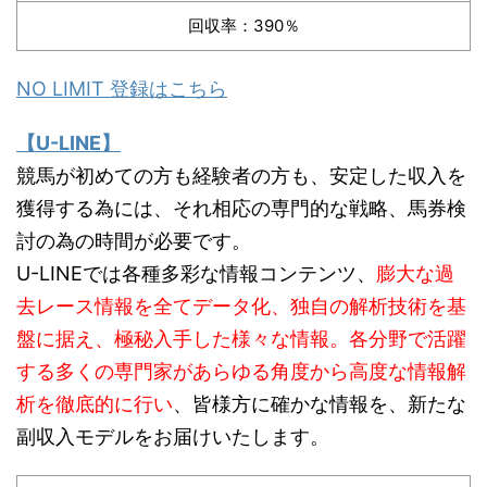
回収率：390％
NO LIMIT 登録はこちら
【U-LINE】
競馬が初めての方も経験者の方も、安定した収入を
獲得する為には、それ相応の専門的な戦略、馬券検
討の為の時間が必要です。
U-LINEでは各種多彩な情報コンテンツ、
膨大な過
去レース情報を全てデータ化、独自の解析技術を基
盤に据え、極秘入手した様々な情報。各分野で活躍
する多くの専門家があらゆる角度から高度な情報解
析を徹底的に行い
、皆様方に確かな情報を、新たな
副収入モデルをお届けいたします。