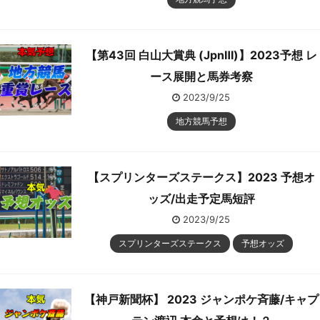
につき今週も無料メルマ
につき今週も無料メルマ
ガにて重賞の予想を提供
ガにて重賞の予想を提供
させて頂きます。 【無料
させて頂きます。 【無料
【第43回 白山大賞典 (JpnⅢ)】2023予想 レ
メールマガ ...
メールマガ ...
ース展開と馬券考察
2023/9/25
地方競馬予想
【スプリンターズステークス】2023 予想オ
ッズ/出走予定馬短評
2023/9/25
スプリンターズステークス
予想オッズ
【神戸新聞杯】 2023 ジャンポケ斉藤/キャプ