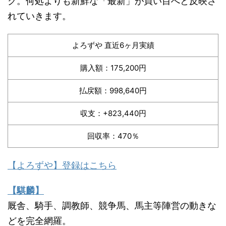
ク。何処よりも新鮮な「最新」が買い目へと反映さ
れていきます。
よろずや 直近6ヶ月実績
購入額：175,200円
払戻額：998,640円
収支：+823,440円
回収率：470％
【よろずや】登録はこちら
【騏麟】
厩舎、騎手、調教師、競争馬、馬主等陣営の動きな
どを完全網羅。