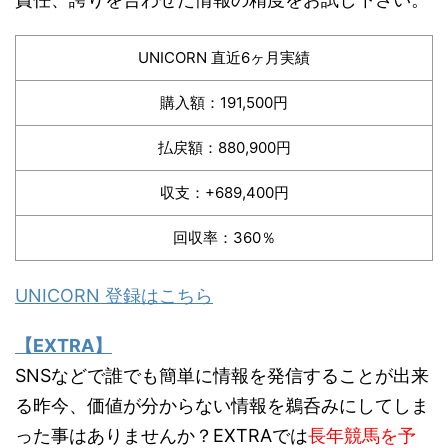
UNICORN 直近6ヶ月実績
購入額：191,500円
払戻額：880,900円
収支：+689,400円
回収率：360％
UNICORN 登録はこちら
【EXTRA】
SNSなどで誰でも簡単に情報を発信することが出来
る昨今、価値が分からない情報を鵜呑みにしてしま
った事はありませんか？EXTRAでは
長年競馬を予