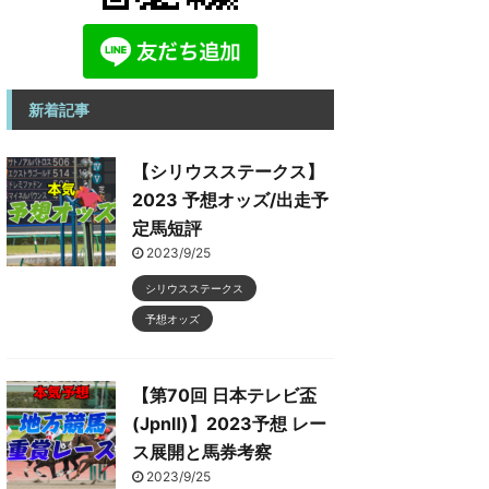
新着記事
【シリウスステークス】
2023 予想オッズ/出走予
定馬短評
2023/9/25
シリウスステークス
予想オッズ
【第70回 日本テレビ盃
(JpnⅡ)】2023予想 レー
ス展開と馬券考察
2023/9/25