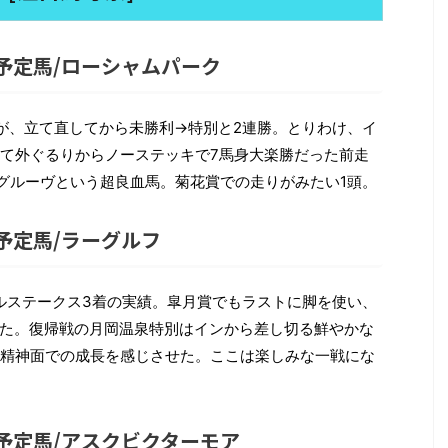
走予定馬/ローシャムパーク
が、立て直してから未勝利→特別と2連勝。とりわけ、イ
て外ぐるりからノーステッキで7馬身大楽勝だった前走
グルーヴという超良血馬。菊花賞での走りがみたい1頭。
予定馬/ラーグルフ
ルステークス3着の実績。皐月賞でもラストに脚を使い、
った。復帰戦の月岡温泉特別はインから差し切る鮮やかな
精神面での成長を感じさせた。ここは楽しみな一戦にな
走予定馬/アスクビクターモア