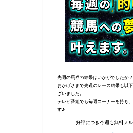
先週の馬券の結果はいかがでしたか？
おかげさまで先週のレース結果も以下
ざいました。
テレビ番組でも毎週コーナーを持ち、
す♪
好評につき今週も無料メル