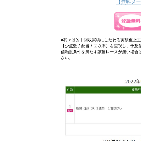
【無料メー
※我々は的中回収実績にこだわる実績至上
【少点数 / 配当 / 回収率】を重視し、
信頼度条件を満たす該当レースが無い場合
さい。