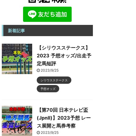
新着記事
【シリウスステークス】
2023 予想オッズ/出走予
定馬短評
2023/9/25
シリウスステークス
予想オッズ
【第70回 日本テレビ盃
(JpnⅡ)】2023予想 レー
ス展開と馬券考察
2023/9/25