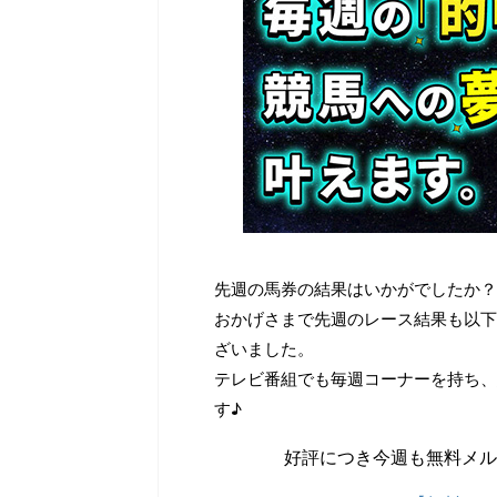
先週の馬券の結果はいかがでしたか？
おかげさまで先週のレース結果も以下
ざいました。
テレビ番組でも毎週コーナーを持ち、
す♪
好評につき今週も無料メル