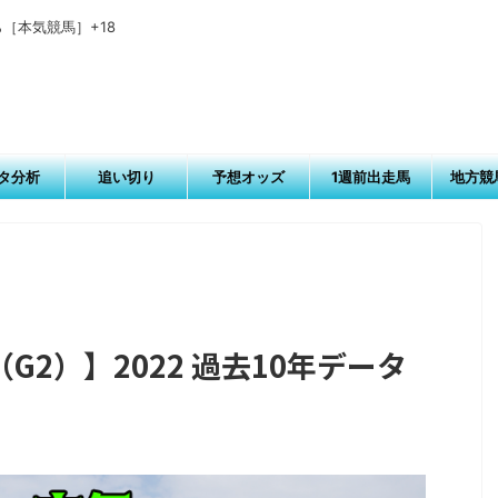
［本気競馬］+18
タ分析
追い切り
予想オッズ
1週前出走馬
地方競
2）】2022 過去10年データ