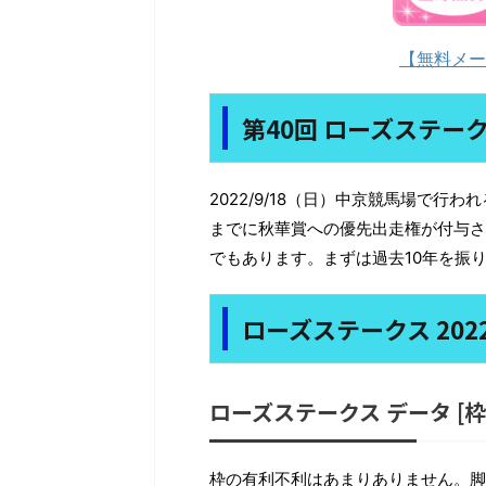
【無料メー
第40回 ローズステークス
2022/9/18（日）中京競馬場で行
までに秋華賞への優先出走権が付与さ
でもあります。まずは過去10年を振
ローズステークス 202
ローズステークス データ [枠
枠の有利不利はあまりありません。脚