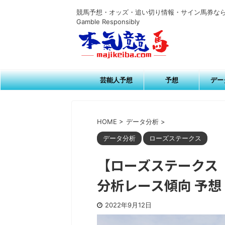
競馬予想・オッズ・追い切り情報・サイン馬券なら
Gamble Responsibly
芸能人予想
予想
デー
HOME
>
データ分析
>
データ分析
ローズステークス
【ローズステークス（G
分析レース傾向 予想
2022年9月12日