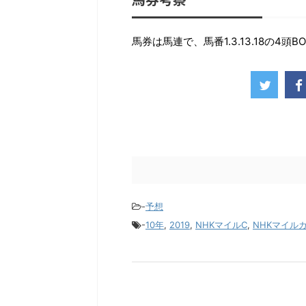
馬券は馬連で、馬番1.3.13.18の4頭
-
予想
-
10年
,
2019
,
NHKマイルC
,
NHKマイル