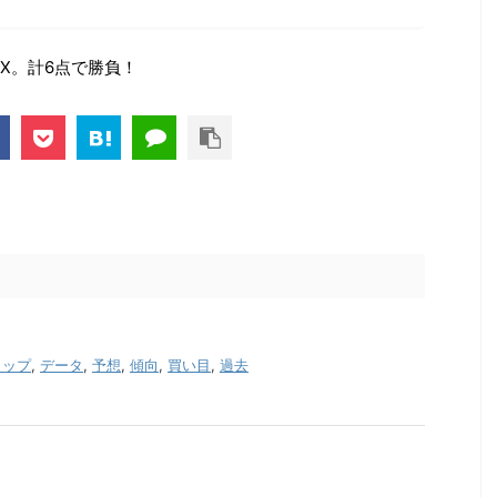
BOX。計6点で勝負！
カップ
,
データ
,
予想
,
傾向
,
買い目
,
過去