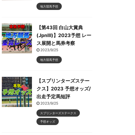
地方競馬予想
【第43回 白山大賞典
(JpnⅢ)】2023予想 レー
ス展開と馬券考察
2023/9/25
地方競馬予想
【スプリンターズステー
クス】2023 予想オッズ/
出走予定馬短評
2023/9/25
スプリンターズステークス
予想オッズ