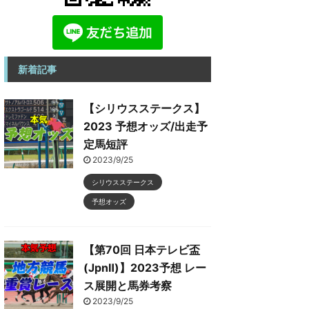
新着記事
【シリウスステークス】
2023 予想オッズ/出走予
定馬短評
2023/9/25
シリウスステークス
予想オッズ
【第70回 日本テレビ盃
(JpnⅡ)】2023予想 レー
ス展開と馬券考察
2023/9/25