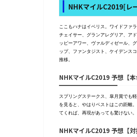
NHKマイルC2019[レ
ここもハナはイベリス。ワイドファラ
チェイサー、グランアレグリア、アド
ッピーアワー、ヴァルディゼール、グ
ップ、ファンタジスト、ケイデンスコ
推移。
NHKマイルC2019 予想【
スプリングステークス、皐月賞でも軽
を見ると、やはりベストはこの距離。
てくれば、再現があっても驚けない。
NHKマイルC2019 予想【