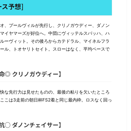
ース予想]
オ、プールヴィルが先行し、クリノガウディー、ダノン
マイヤマーズが好位へ。中団にヴィッテルスバッハ、ハ
ルーヴィット。その後ろからカテドラル、マイネルフラ
ール、トオヤリトセイト。スローはなく、平均ペースで
本命◎ クリノガウディー】
快な先行力は見せたものの、最後の粘りを欠いたところ
ここは3走前の朝日杯FS2着と同じ最内枠。ロスなく回っ
対抗○ ダノンチェイサー】