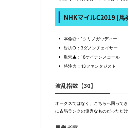
NHKマイルC2019 [馬
本命◎：1クリノガウディー
対抗○：3ダノンチェイサー
単穴▲：18ケイデンスコール
特注☆：13ファンタジスト
波乱指数【30】
オークスではなく、こちらへ回ってき
に古馬ランクの優秀なものだっただけ
馬券考察