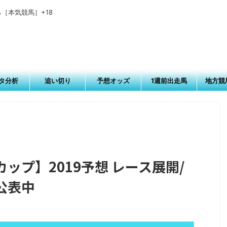
［本気競馬］+18
タ分析
追い切り
予想オッズ
1週前出走馬
地方競
ップ】2019予想 レース展開/
公表中