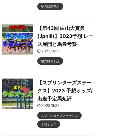
地方競馬予想
【第43回 白山大賞典
(JpnⅢ)】2023予想 レー
ス展開と馬券考察
2023/9/25
地方競馬予想
【スプリンターズステー
クス】2023 予想オッズ/
出走予定馬短評
2023/9/25
スプリンターズステークス
予想オッズ