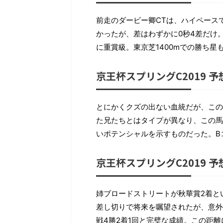
前走のダービー卿CTは、ハイペース
かったが、差はわずかに0秒4差だけ
に重賞級。東京芝1400mでの勝ち
京王杯スプリングC2019 
とにかくクズの出ない血統だが、この
た兄たちとはタイプが異なり、この馬
いポテンシャルを示すものだった。B
京王杯スプリングC2019 
姉ブロードストリートが秋華賞2着と
差し切りで将来を嘱望されたが、意外な
戦4勝2着1回と完璧な成績。この距