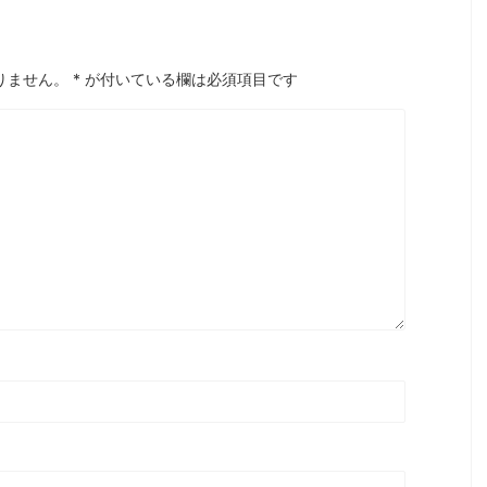
りません。
*
が付いている欄は必須項目です