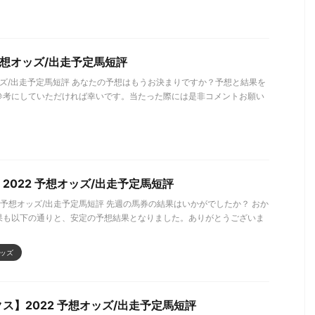
予想オッズ/出走予定馬短評
オッズ/出走予定馬短評 あなたの予想はもうお決まりですか？予想と結果を
参考にしていただければ幸いです。当たった際には是非コメントお願い
2022 予想オッズ/出走予定馬短評
2 予想オッズ/出走予定馬短評 先週の馬券の結果はいかがでしたか？ おか
果も以下の通りと、安定の予想結果となりました。ありがとうございま
ッズ
ス】2022 予想オッズ/出走予定馬短評