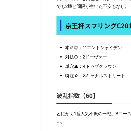
でも2勝と間隔が空いた不安もなし。
京王杯スプリングC201
本命◎：11エントシャイデン
対抗○：2ドーヴァー
単穴▲：4トゥザクラウン
特注☆：8キャナルストリート
波乱指数【60】
とにかく1番人気不振の一戦。Bコー
い。