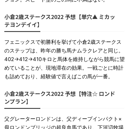
小倉2歳ステークス2022 予想【単穴▲ ミカッ
テヨンデイイ】
フェニックスで初勝利を挙げて小倉2歳ステークス
のステップは、昨年の勝ち馬ナムラクレアと同じ。
402→412→410キロと馬体を維持しながら競馬に望
めていることが、現地滞在の効果。一戦ごとに時計
も詰めており、経験値で言えばこの馬が一番。
小倉2歳ステークス2022 予想【特注☆ ロンド
ンプラン】
父グレーターロンドンは、父ディープインパクト×
母ロンドンブリッジの超良血馬であり、下河辺牧場