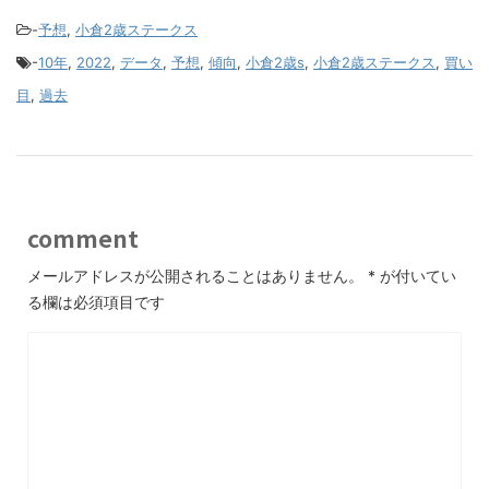
-
予想
,
小倉2歳ステークス
-
10年
,
2022
,
データ
,
予想
,
傾向
,
小倉2歳s
,
小倉2歳ステークス
,
買い
目
,
過去
comment
メールアドレスが公開されることはありません。
*
が付いてい
る欄は必須項目です