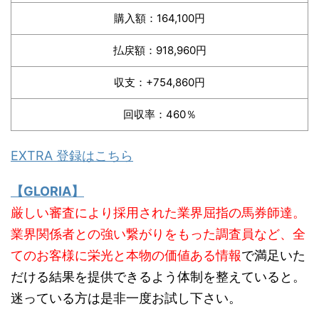
購入額：164,100円
払戻額：918,960円
収支：+754,860円
回収率：460％
EXTRA 登録はこちら
【GLORIA】
厳しい審査により採用された業界屈指の馬券師達。
業界関係者との強い繋がりをもった調査員など、全
てのお客様に栄光と本物の価値ある情報
で満足いた
だける結果を提供できるよう体制を整えていると。
迷っている方は是非一度お試し下さい。