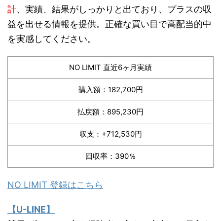
計
、実績、結果がしっかりと出ており、プラスの収
益を出せる情報を提供。正確な買い目で高配当的中
を実感してください。
NO LIMIT 直近6ヶ月実績
購入額：182,700円
払戻額：895,230円
収支：+712,530円
回収率：390％
NO LIMIT 登録はこちら
【U-LINE】