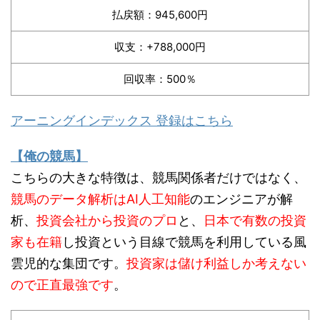
払戻額：945,600円
収支：+788,000円
回収率：500％
アーニングインデックス 登録はこちら
【俺の競馬】
こちらの大きな特徴は、競馬関係者だけではなく、
競馬のデータ解析はAI人工知能
のエンジニアが解
析、
投資会社から投資のプロ
と、
日本で有数の投資
家も在籍
し投資という目線で競馬を利用している風
雲児的な集団です。
投資家は儲け利益しか考えない
ので正直最強です
。