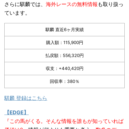
さらに騏麟では、
海外レースの無料情報
も取り扱っ
ています。
騏麟 直近6ヶ月実績
購入額：115,900円
払戻額：556,320円
収支：+440,420円
回収率：380％
騏麟 登録はこちら
【EDGE】
『この馬がくる。そんな情報を誰もが知っていれば