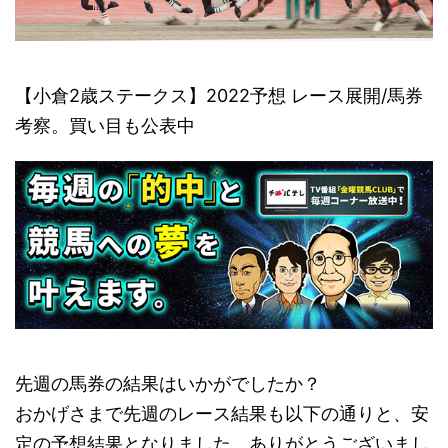
【小倉2歳ステークス】2022予想 レース展開/馬券
考察。買い目も公表中
先週の馬券の結果はいかがでしたか？
おかげさまで先週のレース結果も以下の通りと、安
定の予想結果となりました。ありがとうございまし