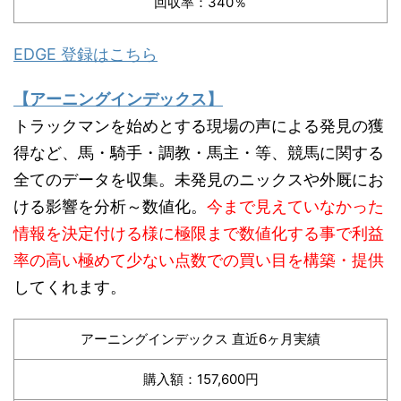
回収率：340％
EDGE 登録はこちら
【アーニングインデックス】
トラックマンを始めとする現場の声による発見の獲
得など、馬・騎手・調教・馬主・等、競馬に関する
全てのデータを収集。未発見のニックスや外厩にお
ける影響を分析～数値化。
今まで見えていなかった
情報を決定付ける様に極限まで数値化する事で利益
率の高い極めて少ない点数での買い目を構築・提供
してくれます。
アーニングインデックス 直近6ヶ月実績
購入額：157,600円