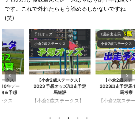
です。これで外れたらもう諦めるしかないですね
(笑)
予想オッズ
1週前出走馬
小倉2歳ステークス
小倉2歳ステークス
2023/8/28
2023/8/22
【小倉2歳ステークス】
【小倉2歳ステークス】
2023 予想オッズ/出走予定
2023出走予定馬 1週前注目
馬短評
馬考察
【小倉2歳ステークス】
【小倉2歳ステークス】
2023 予想オッズ/出走予
2023出走予定馬 1週前注
定馬短評 【速報】JRAよ
目馬考察 あなたの予想は
りオッズ配当の良い海外
もうお決まりですか？予
ブックメーカーで馬券購
想と結果を掲載しており