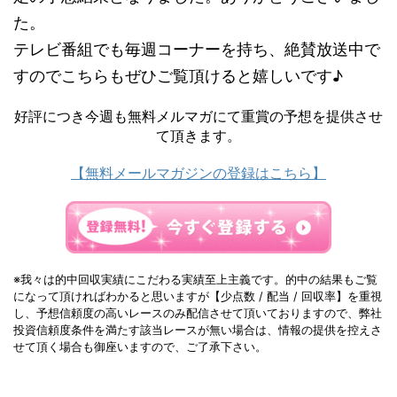
た。
テレビ番組でも毎週コーナーを持ち、絶賛放送中で
すのでこちらもぜひご覧頂けると嬉しいです♪
好評につき今週も無料メルマガにて重賞の予想を提供させ
て頂きます。
【無料メールマガジンの登録はこちら】
※我々は的中回収実績にこだわる実績至上主義です。的中の結果もご覧
になって頂ければわかると思いますが【少点数 / 配当 / 回収率】を重視
し、予想信頼度の高いレースのみ配信させて頂いておりますので、弊社
投資信頼度条件を満たす該当レースが無い場合は、情報の提供を控えさ
せて頂く場合も御座いますので、ご了承下さい。