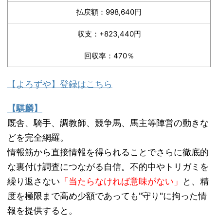
払戻額：998,640円
収支：+823,440円
回収率：470％
【よろずや】登録はこちら
【騏麟】
厩舎、騎手、調教師、競争馬、馬主等陣営の動きな
どを完全網羅。
情報筋から直接情報を得られることでさらに徹底的
な裏付け調査につながる自信。不的中やトリガミを
繰り返さない
「当たらなければ意味がない」
と、精
度を極限まで高め少額であっても"守り"に拘った情
報を提供すると。