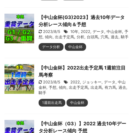
【中山金杯(G3)2023】過去10年データ
分析レース傾向＆予想
2023/8/5
10年
,
2022
,
データ
,
中山金杯
,
予
想
,
傾向
,
出走予定馬
,
分析
,
台頭馬
,
穴馬
,
過去
,
騎手
データ分析
中山金杯
【中山金杯】2022出走予定馬 1週前注目
馬考察
2023/8/5
2022
,
ジョッキー
,
データ
,
中山
金杯
,
予想
,
傾向
,
出走予定馬
,
出走馬
,
有力馬
,
過去
,
騎手
1週前出走馬
中山金杯
【中山金杯（G3）】2022 過去10年デー
タ分析レース傾向 予想