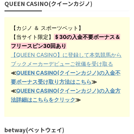
QUEEN CASINO(クイーンカジノ)
【カジノ ＆ スポーツベット】
【当サイト限定】
＄30の入金不要ボーナス＆
フリースピン30回あり
【QUEEN CASINO】に登録して本気競馬から
ブックメーカーデビューご祝儀を受け取る
≪
QUEEN CASINO(クイーンカジノ)の入金不
要ボーナス受け取り方法はこちら
≫
≪
QUEEN CASINO(クイーンカジノ)の入金方
法詳細はこちらをクリック
≫
betway(ベットウェイ)