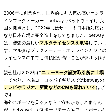
2006年に創業され、世界的にも人気の高いオンラ
インブックメーカー、betway (ベットウェイ)。英
国を拠点とし、2022年にはサイトも日本語対応と
なり日本市場に完全進出をしてきました。betway
は、審査の厳しい
マルタライセンスを取得
していま
す。マルタはブックメーカー・オンラインカジノの
ライセンスの中でも信頼性が高いことが挙げられま
す。
親会社は2022年に
ニューヨーク証券取引所に上場
しており、本場ヨーロッパイギリスではbetwayの
テレビやラジオ、新聞などのCMも流れている
ほど
です。
海外スポーツを見る人ならご存知かもしれません
が、betwayは、eスポーツチームやフットボールな