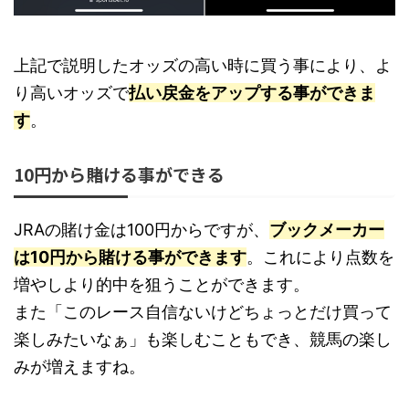
上記で説明したオッズの高い時に買う事により、よ
り高いオッズで
払い戻金をアップする事ができま
す
。
10円から賭ける事ができる
JRAの賭け金は100円からですが、
ブックメーカー
は10円から賭ける事ができます
。これにより点数を
増やしより的中を狙うことができます。
また「このレース自信ないけどちょっとだけ買って
楽しみたいなぁ」も楽しむこともでき、競馬の楽し
みが増えますね。