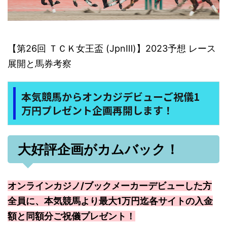
【第26回 ＴＣＫ女王盃 (JpnⅢ)】2023予想 レース
展開と馬券考察
本気競馬からオンカジデビューご祝儀1
万円プレゼント企画再開します！
大好評企画がカムバック！
オンラインカジノ/ブックメーカーデビューした方
全員に、本気競馬より最大1万円迄各サイトの入金
額と同額分ご祝儀プレゼント！