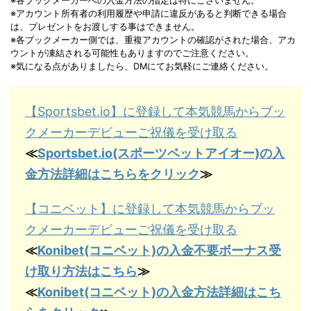
※各ブックメーカーへの入金方法の指定は特にございません。
※アカウント所有者の利用履歴や申請に違反があると判断できる場合
は、プレゼントをお渡しする事はできません。
※各ブックメーカー側では、重複アカウントの確認がされた場合、アカ
ウントが凍結される可能性もありますのでご注意ください。
※気になる点がありましたら、DMにてお気軽にご連絡ください。
【‎‎Sportsbet.io】に登録して本気競馬からブッ
クメーカーデビューご祝儀を受け取る
≪
Sportsbet.io(スポーツベットアイオー)の入
金方法詳細はこちらをクリック
≫
【コニベット】に登録して本気競馬からブッ
クメーカーデビューご祝儀を受け取る
≪
Konibet(コニベット)の入金不要ボーナス受
け取り方法はこちら
≫
≪
Konibet(コニベット)の入金方法詳細はこち