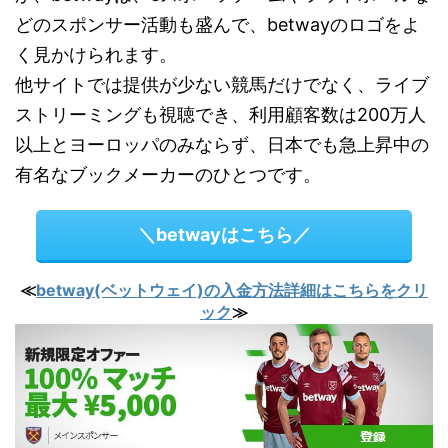
どのスポンサー活動も盛んで、betwayのロゴをよ
く見かけられます。
他サイトでは提供が少ない競馬だけでなく、ライブ
ストリーミングも視聴でき、利用顧客数は200万人
以上とヨーロッパのみならず、日本でも急上昇中の
有名なブックメーカーのひとつです。
＼betwayはこちら／
≪
betway(ベットウェイ)の入金方法詳細はこちらをクリ
ック
≫