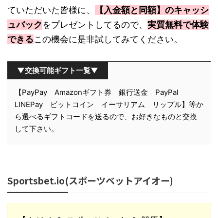
ていただいた皆様に、
【入金額と同額】のキャッシ
ュバック
をプレゼントしてるので、
実質無料で体験
できる
この機会に是非試してみてください。
▼交換可能ギフト一覧▼
【PayPay Amazonギフト券 銀行送金 PayPal
LINEPay ビットコイン イーサリアム リップル】等か
ら選べるギフトコードを送るので、お好きなものと交換
して下さい。
Sportsbet.io(スポーツベットアイオー)