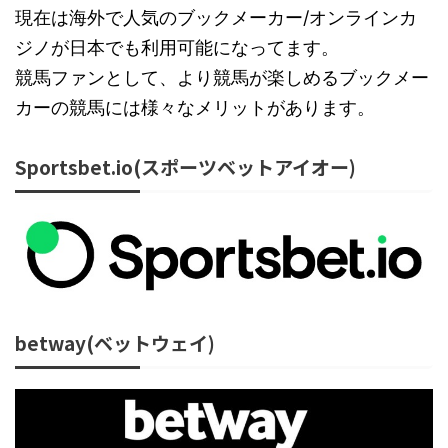
現在は海外で人気のブックメーカー/オンラインカ
ジノが日本でも利用可能になってます。
競馬ファンとして、より競馬が楽しめるブックメー
カーの競馬には様々なメリットがあります。
Sportsbet.io(スポーツベットアイオー)
betway(ベットウェイ)