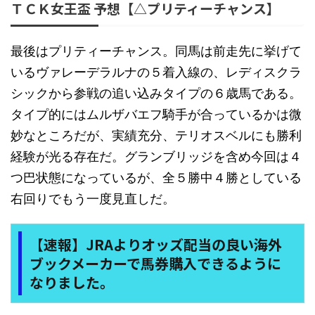
ＴＣＫ女王盃 予想【△プリティーチャンス】
最後はプリティーチャンス。同馬は前走先に挙げて
いるヴァレーデラルナの５着入線の、レディスクラ
シックから参戦の追い込みタイプの６歳馬である。
タイプ的にはムルザバエフ騎手が合っているかは微
妙なところだが、実績充分、テリオスベルにも勝利
経験が光る存在だ。グランブリッジを含め今回は４
つ巴状態になっているが、全５勝中４勝としている
右回りでもう一度見直しだ。
【速報】JRAよりオッズ配当の良い海外
ブックメーカーで馬券購入できるように
なりました。