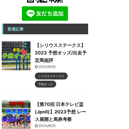
新着記事
【シリウスステークス】
2023 予想オッズ/出走予
定馬短評
2023/9/25
シリウスステークス
予想オッズ
【第70回 日本テレビ盃
(JpnⅡ)】2023予想 レー
ス展開と馬券考察
2023/9/25