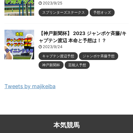
2023/9/25
スプリンターズステークス
予想オッズ
【神戸新聞杯】 2023 ジャンポケ斉藤/キ
ャプテン渡辺 本命と予想は！？
2023/9/24
キャプテン渡辺予想
ジャンポケ斉藤予想
神戸新聞杯
芸能人予想
Tweets by majikeiba
本気競馬