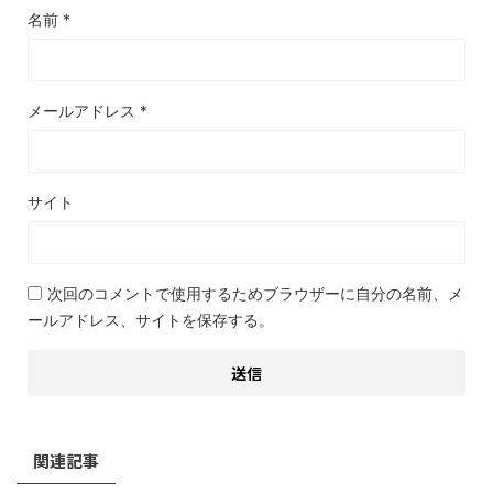
名前
*
メールアドレス
*
サイト
次回のコメントで使用するためブラウザーに自分の名前、メ
ールアドレス、サイトを保存する。
関連記事