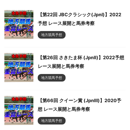
【第22回 JBCクラシック(JpnⅠ)】2022
予想 レース展開と馬券考察
地方競馬予想
【第26回 さきたま杯 (JpnⅡ)】2022予想
レース展開と馬券考察
地方競馬予想
【第66回 クイーン賞 (JpnⅢ)】2020予
想 レース展開と馬券考察
地方競馬予想