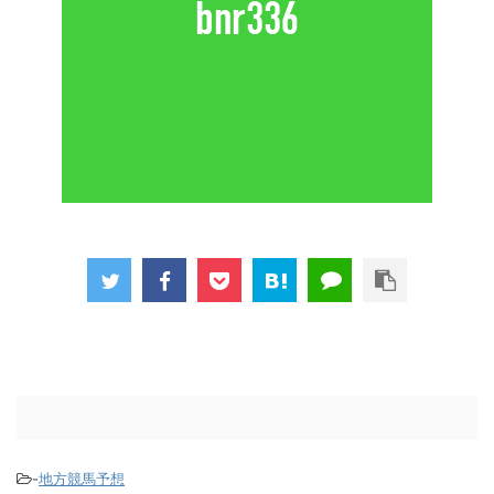
-
地方競馬予想