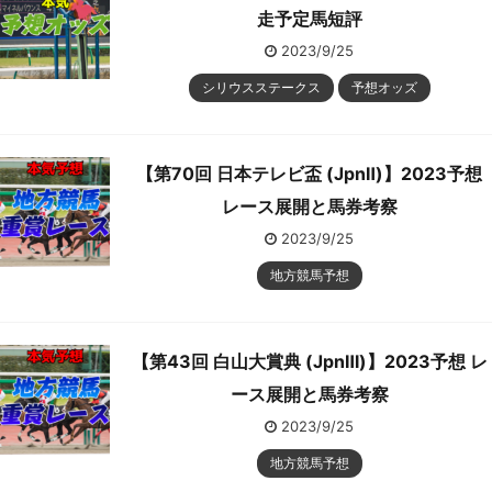
走予定馬短評
2023/9/25
シリウスステークス
予想オッズ
【第70回 日本テレビ盃 (JpnⅡ)】2023予想
レース展開と馬券考察
2023/9/25
地方競馬予想
【第43回 白山大賞典 (JpnⅢ)】2023予想 レ
ース展開と馬券考察
2023/9/25
地方競馬予想