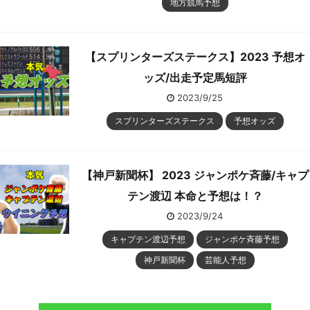
地方競馬予想
【スプリンターズステークス】2023 予想オ
ッズ/出走予定馬短評
2023/9/25
スプリンターズステークス
予想オッズ
【神戸新聞杯】 2023 ジャンポケ斉藤/キャプ
テン渡辺 本命と予想は！？
2023/9/24
キャプテン渡辺予想
ジャンポケ斉藤予想
神戸新聞杯
芸能人予想