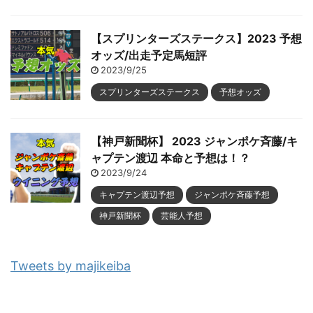
【スプリンターズステークス】2023 予想
オッズ/出走予定馬短評
2023/9/25
スプリンターズステークス
予想オッズ
【神戸新聞杯】 2023 ジャンポケ斉藤/キ
ャプテン渡辺 本命と予想は！？
2023/9/24
キャプテン渡辺予想
ジャンポケ斉藤予想
神戸新聞杯
芸能人予想
Tweets by majikeiba