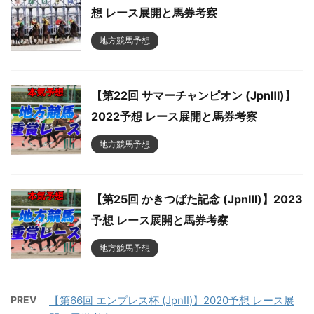
想 レース展開と馬券考察
地方競馬予想
【第22回 サマーチャンピオン (JpnⅢ)】
2022予想 レース展開と馬券考察
地方競馬予想
【第25回 かきつばた記念 (JpnⅢ)】2023
予想 レース展開と馬券考察
地方競馬予想
PREV
【第66回 エンプレス杯 (JpnⅡ)】2020予想 レース展