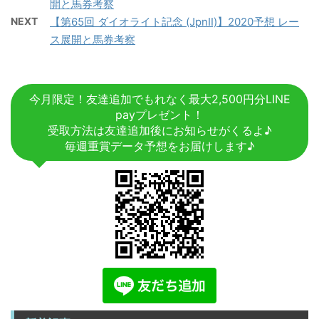
開と馬券考察
NEXT
【第65回 ダイオライト記念 (JpnⅡ)】2020予想 レー
ス展開と馬券考察
今月限定！友達追加でもれなく最大2,500円分LINE
payプレゼント！
受取方法は友達追加後にお知らせがくるよ♪
毎週重賞データ予想をお届けします♪