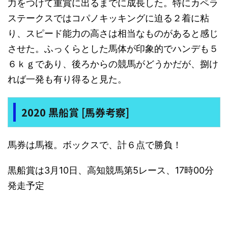
力をつけて重賞に出るまでに成長した。特にカペラ
ステークスではコパノキッキングに迫る２着に粘
り、スピード能力の高さは相当なものがあると感じ
させた。ふっくらとした馬体が印象的でハンデも５
６ｋｇであり、後ろからの競馬がどうかだが、捌け
れば一発も有り得ると見た。
2020 黒船賞 [馬券考察]
馬券は馬複。ボックスで、計６点で勝負！
黒船賞は3月10日、高知競馬第5レース、17時00分
発走予定