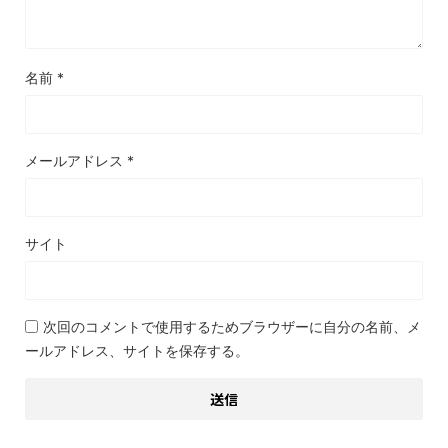
名前
*
メールアドレス
*
サイト
次回のコメントで使用するためブラウザーに自分の名前、メ
ールアドレス、サイトを保存する。