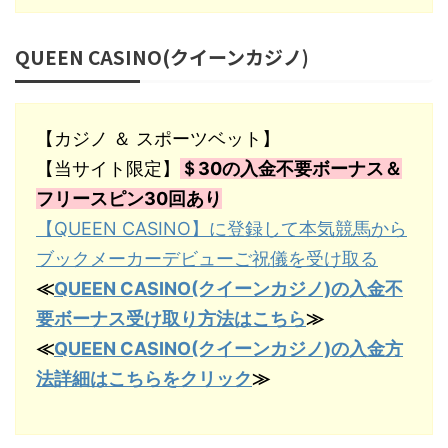
QUEEN CASINO(クイーンカジノ)
【カジノ ＆ スポーツベット】
【当サイト限定】
＄30の入金不要ボーナス＆
フリースピン30回あり
【QUEEN CASINO】に登録して本気競馬から
ブックメーカーデビューご祝儀を受け取る
≪
QUEEN CASINO(クイーンカジノ)の入金不
要ボーナス受け取り方法はこちら
≫
≪
QUEEN CASINO(クイーンカジノ)の入金方
法詳細はこちらをクリック
≫