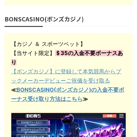
BONSCASINO(ボンズカジノ)
【カジノ ＆ スポーツベット】
【当サイト限定】
＄35の入金不要ボーナスあ
り
【ボンズカジノ】に登録して本気競馬からブ
ックメーカーデビューご祝儀を受け取る
≪
BONSCASINO(ボンズカジノ)の入金不要ボ
ーナス受け取り方法はこちら
≫