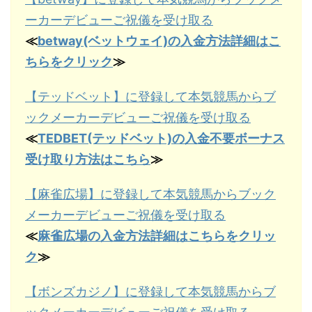
ーカーデビューご祝儀を受け取る
≪
betway(ベットウェイ)の入金方法詳細はこ
ちらをクリック
≫
【テッドベット】に登録して本気競馬からブ
ックメーカーデビューご祝儀を受け取る
≪
TEDBET(テッドベット)の入金不要ボーナス
受け取り方法はこちら
≫
【麻雀広場】に登録して本気競馬からブック
メーカーデビューご祝儀を受け取る
≪
麻雀広場の入金方法詳細はこちらをクリッ
ク
≫
【ボンズカジノ】に登録して本気競馬からブ