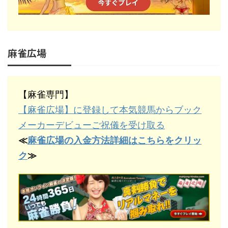
麻雀広場
【麻雀専門】
【麻雀広場】に登録して本気競馬からブック
メーカーデビューご祝儀を受け取る
≪
麻雀広場の入金方法詳細はこちらをクリッ
ク
≫