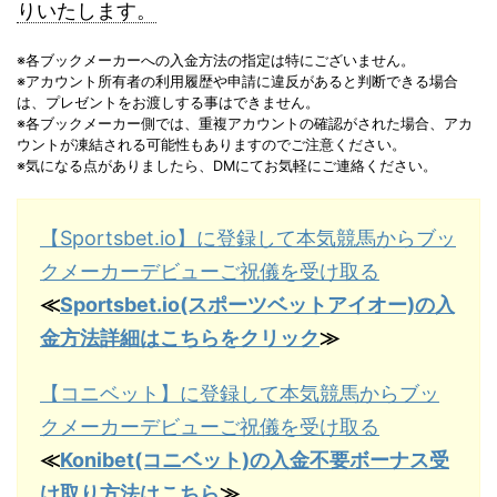
りいたします。
※各ブックメーカーへの入金方法の指定は特にございません。
※アカウント所有者の利用履歴や申請に違反があると判断できる場合
は、プレゼントをお渡しする事はできません。
※各ブックメーカー側では、重複アカウントの確認がされた場合、アカ
ウントが凍結される可能性もありますのでご注意ください。
※気になる点がありましたら、DMにてお気軽にご連絡ください。
【‎‎Sportsbet.io】に登録して本気競馬からブッ
クメーカーデビューご祝儀を受け取る
≪
Sportsbet.io(スポーツベットアイオー)の入
金方法詳細はこちらをクリック
≫
【コニベット】に登録して本気競馬からブッ
クメーカーデビューご祝儀を受け取る
≪
Konibet(コニベット)の入金不要ボーナス受
け取り方法はこちら
≫