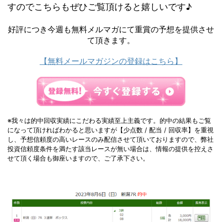
すのでこちらもぜひご覧頂けると嬉しいです♪
好評につき今週も無料メルマガにて重賞の予想を提供させ
て頂きます。
【無料メールマガジンの登録はこちら】
※我々は的中回収実績にこだわる実績至上主義です。的中の結果もご覧
になって頂ければわかると思いますが【少点数 / 配当 / 回収率】を重視
し、予想信頼度の高いレースのみ配信させて頂いておりますので、弊社
投資信頼度条件を満たす該当レースが無い場合は、情報の提供を控えさ
せて頂く場合も御座いますので、ご了承下さい。