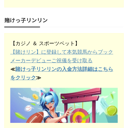
賭けっ子リンリン
【カジノ ＆ スポーツベット】
【賭けリン】に登録して本気競馬からブック
メーカーデビューご祝儀を受け取る
≪
賭けっ子リンリンの入金方法詳細はこちら
をクリック
≫