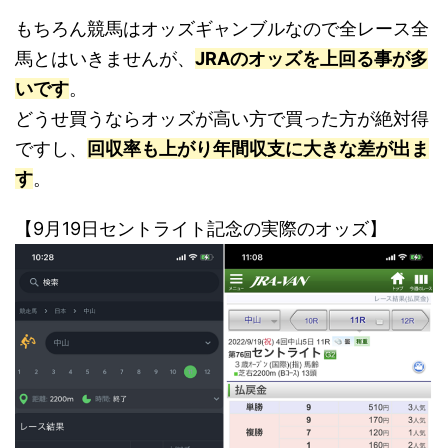
もちろん競馬はオッズギャンブルなので全レース全
馬とはいきませんが、
JRAのオッズを上回る事が多
いです
。
どうせ買うならオッズが高い方で買った方が絶対得
ですし、
回収率も上がり年間収支に大きな差が出ま
す
。
【9月19日セントライト記念の実際のオッズ】