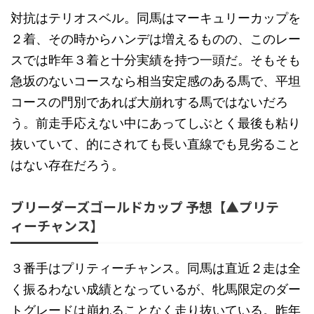
対抗はテリオスベル。同馬はマーキュリーカップを
２着、その時からハンデは増えるものの、このレー
スでは昨年３着と十分実績を持つ一頭だ。そもそも
急坂のないコースなら相当安定感のある馬で、平坦
コースの門別であれば大崩れする馬ではないだろ
う。前走手応えない中にあってしぶとく最後も粘り
抜いていて、的にされても長い直線でも見劣ること
はない存在だろう。
ブリーダーズゴールドカップ 予想【▲プリテ
ィーチャンス】
３番手はプリティーチャンス。同馬は直近２走は全
く振るわない成績となっているが、牝馬限定のダー
トグレードは崩れることなく走り抜いている。昨年