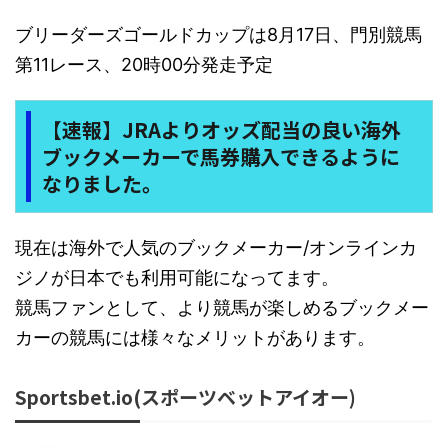
ブリーダーズゴールドカップは8月17日、門別競馬
第11レース、20時00分発走予定
【速報】JRAよりオッズ配当の良い海外
ブックメーカーで馬券購入できるように
なりました。
現在は海外で人気のブックメーカー/オンラインカ
ジノが日本でも利用可能になってます。
競馬ファンとして、より競馬が楽しめるブックメー
カーの競馬には様々なメリットがあります。
Sportsbet.io(スポーツベットアイオー)