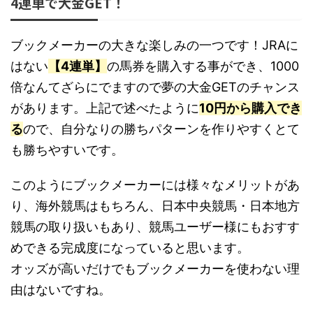
4連単で大金GET！
ブックメーカーの大きな楽しみの一つです！JRAに
はない
【4連単】
の馬券を購入する事ができ、1000
倍なんてざらにでますので夢の大金GETのチャンス
があります。上記で述べたように
10円から購入でき
る
ので、自分なりの勝ちパターンを作りやすくとて
も勝ちやすいです。
このようにブックメーカーには様々なメリットがあ
り、海外競馬はもちろん、日本中央競馬・日本地方
競馬の取り扱いもあり、競馬ユーザー様にもおすす
めできる完成度になっていると思います。
オッズが高いだけでもブックメーカーを使わない理
由はないですね。