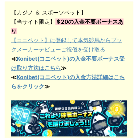
【カジノ ＆ スポーツベット】
【当サイト限定】
＄20の入金不要ボーナスあ
り
【コニベット】に登録して本気競馬からブッ
クメーカーデビューご祝儀を受け取る
≪
Konibet(コニベット)の入金不要ボーナス受
け取り方法はこちら
≫
≪
Konibet(コニベット)の入金方法詳細はこち
らをクリック
≫