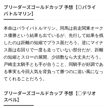
ブリーダーズゴールドカップ 予想【◎パライ
バトルマリン】
本命はパライバトルマリン。同馬は前走関東オーク
ス優勝という結果も出ているが、先行して結果を残
したのは距離の短縮でプラス面だろう。逆にマイナ
ス面は右回りで一度も走っていない部分だが、距離
の短縮とスローの展開、少頭数なら大丈夫だろう。
戸崎圭太騎手とも手が合うこと、同騎手が好調であ
る事実も今回人気を背負って勝つのに追い風になっ
てくれることだろう。
ブリーダーズゴールドカップ 予想【○テリオ
スベル】