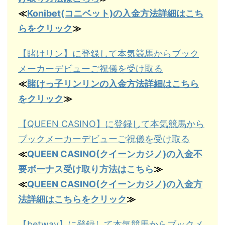
≪
Konibet(コニベット)の入金方法詳細はこち
らをクリック
≫
【賭けリン】に登録して本気競馬からブック
メーカーデビューご祝儀を受け取る
≪
賭けっ子リンリンの入金方法詳細はこちら
をクリック
≫
【QUEEN CASINO】に登録して本気競馬から
ブックメーカーデビューご祝儀を受け取る
≪
QUEEN CASINO(クイーンカジノ)の入金不
要ボーナス受け取り方法はこちら
≫
≪
QUEEN CASINO(クイーンカジノ)の入金方
法詳細はこちらをクリック
≫
【‎‎betway】に登録して本気競馬からブックメ