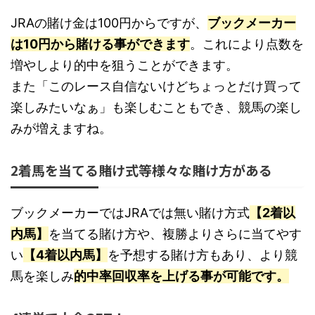
JRAの賭け金は100円からですが、
ブックメーカー
は10円から賭ける事ができます
。これにより点数を
増やしより的中を狙うことができます。
また「このレース自信ないけどちょっとだけ買って
楽しみたいなぁ」も楽しむこともでき、競馬の楽し
みが増えますね。
2着馬を当てる賭け式等様々な賭け方がある
ブックメーカーではJRAでは無い賭け方式
【2着以
内馬】
を当てる賭け方や、複勝よりさらに当てやす
い
【4着以内馬】
を予想する賭け方もあり、より競
馬を楽しみ
的中率回収率を上げる事が可能です。