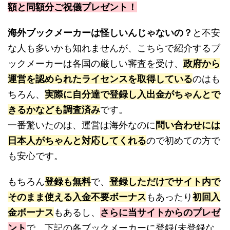
額と同額分ご祝儀プレゼント！
海外ブックメーカーは怪しいんじゃないの？
と不安
な人も多いかも知れませんが、こちらで紹介するブ
ックメーカーは各国の厳しい審査を受け、
政府から
運営を認められたライセンスを取得している
のはも
ちろん、
実際に自分達で登録し入出金がちゃんとで
きるかなども調査済み
です。
一番驚いたのは、運営は海外なのに
問い合わせには
日本人がちゃんと対応してくれる
ので初めての方で
も安心です。
もちろん
登録も無料
で、
登録しただけでサイト内で
そのまま使える入金不要ボーナス
もあったり
初回入
金ボーナス
もあるし、
さらに当サイトからのプレゼ
ント
で、下記の各ブックメーカーに登録(未登録な