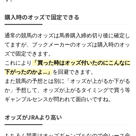
購入時のオッズで固定できる
通常の競馬のオッズは馬券購入締め切り後に確定し
てますが、ブックメーカーのオッズは購入時のオッ
ズで固定できます。
これにより
「買った時はオッズ付いたのにこんなに
下がったのかよ…」
を回避できます。
また競馬の予想とは別に「オッズが上がるか下がる
か」予想して、オッズが上がるタイミングで買う等
ギャンブルセンスが問われて面白いですね。
オッズがJRAより高い
もちろん競馬はオッズギャンブルなので全レース全