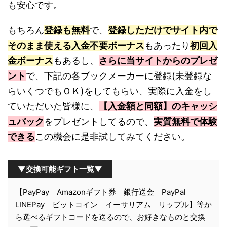
も安心です。
もちろん
登録も無料
で、
登録しただけでサイト内で
そのまま使える入金不要ボーナス
もあったり
初回入
金ボーナス
もあるし、
さらに当サイトからのプレゼ
ント
で、下記の各ブックメーカーに登録(未登録な
らいくつでもＯＫ)をしてもらい、実際に入金をし
ていただいた皆様に、
【入金額と同額】のキャッシ
ュバック
をプレゼントしてるので、
実質無料で体験
できる
この機会に是非試してみてください。
▼交換可能ギフト一覧▼
【PayPay Amazonギフト券 銀行送金 PayPal
LINEPay ビットコイン イーサリアム リップル】等か
ら選べるギフトコードを送るので、お好きなものと交換