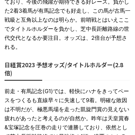
ており、今後の飛躍が期待できる好レース。負かし
た2着3着馬が有馬記念でも好走し、この馬が古馬一
戦級と互角以上なのは明らか。前哨戦とはいえここ
でタイトルホルダーを負かし、芝中長距離路線の世
代交代となるか要注目。オッズは、2倍台が予想さ
れる。
日経賞2023 予想オッズ/タイトルホルダー(2.8
倍)
前走・有馬記念(G1)では、軽快にハナをきってペー
スをつくるも直線早々に失速して9着。明確な敗因
は不明だが、極悪馬場を走った凱旋門賞の見えない
疲れがあったと考えるのが自然か。昨年は天皇賞春
&宝塚記念を圧巻の走りで連勝しており、依然とし