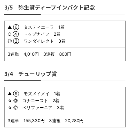
3/5 弥生賞ディープインパクト記念
▲ ⑥ タスティエーラ 1着
○ ④ トップナイフ 2着
◎ ② ワンダイレクト 3着
3連単 4,010円 3連複 800円
3/4 チューリップ賞
▲ ⑨ モズメイメイ 1着
☆ ⑬ コナコースト 2着
☆ ⑰ ペリファーニア 3着
3連単 155,330円 3連複 20,280円