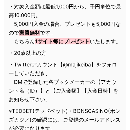
・対象入金額は最低1,000円から、千円単位で最
高10,000円。
5,000円入金の場合、プレゼントも5,000円な
ので
実質無料
です。
もちろん
1サイト毎にプレゼント
いたします。
・20歳以上の方
・Twitterアカウント【@majikeiba】をフォロ
ーしていただき、
DMで登録した各ブックメーカーの【アカウ
ント名（ID）】と【ご入金額】【入金日時】を
お知らせ下さい。
※TEDBET(テッドベット)・BONSCASINO(ボン
ズカジノ)の確認には、ご登録のメールアドレス
が必要になります。