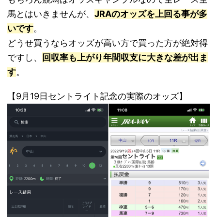
馬とはいきませんが、
JRAのオッズを上回る事が多
いです
。
どうせ買うならオッズが高い方で買った方が絶対得
ですし、
回収率も上がり年間収支に大きな差が出ま
す
。
【9月19日セントライト記念の実際のオッズ】