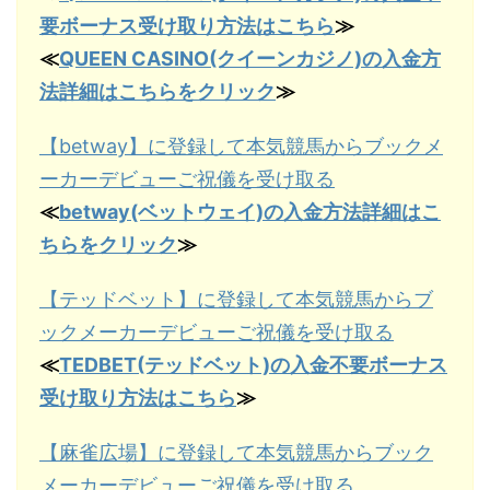
要ボーナス受け取り方法はこちら
≫
≪
QUEEN CASINO(クイーンカジノ)の入金方
法詳細はこちらをクリック
≫
【‎‎betway】に登録して本気競馬からブックメ
ーカーデビューご祝儀を受け取る
≪
betway(ベットウェイ)の入金方法詳細はこ
ちらをクリック
≫
【テッドベット】に登録して本気競馬からブ
ックメーカーデビューご祝儀を受け取る
≪
TEDBET(テッドベット)の入金不要ボーナス
受け取り方法はこちら
≫
【麻雀広場】に登録して本気競馬からブック
メーカーデビューご祝儀を受け取る