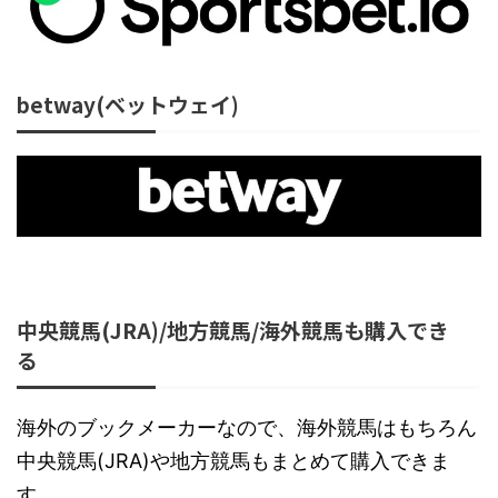
betway(ベットウェイ)
中央競馬(JRA)/地方競馬/海外競馬も購入でき
る
海外のブックメーカーなので、海外競馬はもちろん
中央競馬(JRA)や地方競馬もまとめて購入できま
す。