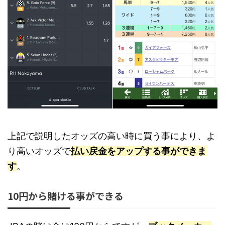
上記で説明したオッズの高い時に買う事により、よ
り高いオッズで
払い戻金をアップする事ができま
す
。
10円から賭ける事ができる