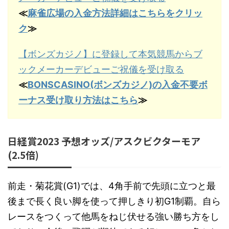
≪
麻雀広場の入金方法詳細はこちらをクリッ
ク
≫
【ボンズカジノ】に登録して本気競馬からブ
ックメーカーデビューご祝儀を受け取る
≪
BONSCASINO(ボンズカジノ)の入金不要ボ
ーナス受け取り方法はこちら
≫
日経賞2023 予想オッズ/アスクビクターモア
(2.5倍)
前走・菊花賞(G1)では、4角手前で先頭に立つと最
後まで長く良い脚を使って押しきり初G1制覇。自ら
レースをつくって他馬をねじ伏せる強い勝ち方をし