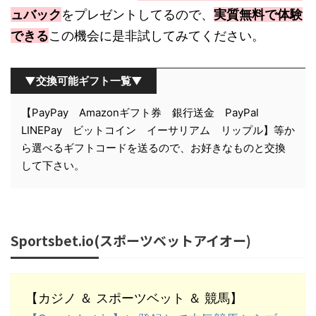
ュバック
をプレゼントしてるので、
実質無料で体験
できる
この機会に是非試してみてください。
▼交換可能ギフト一覧▼
【PayPay Amazonギフト券 銀行送金 PayPal
LINEPay ビットコイン イーサリアム リップル】等か
ら選べるギフトコードを送るので、お好きなものと交換
して下さい。
Sportsbet.io(スポーツベットアイオー)
【カジノ ＆ スポーツベット ＆ 競馬】