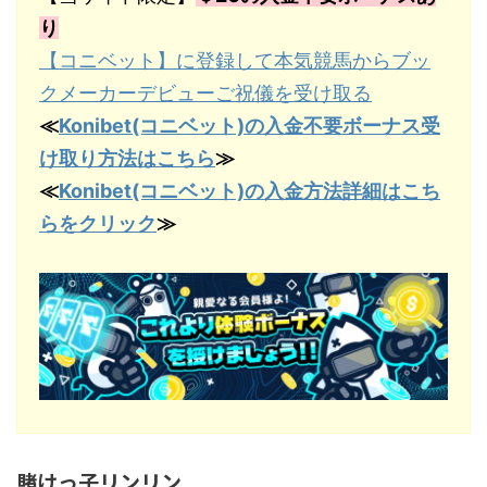
り
【コニベット】に登録して本気競馬からブッ
クメーカーデビューご祝儀を受け取る
≪
Konibet(コニベット)の入金不要ボーナス受
け取り方法はこちら
≫
≪
Konibet(コニベット)の入金方法詳細はこち
らをクリック
≫
賭けっ子リンリン