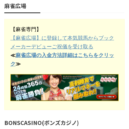
麻雀広場
【麻雀専門】
【麻雀広場】に登録して本気競馬からブック
メーカーデビューご祝儀を受け取る
≪
麻雀広場の入金方法詳細はこちらをクリッ
ク
≫
BONSCASINO(ボンズカジノ)