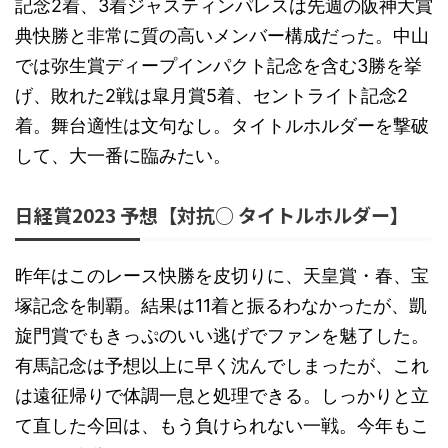
記念2着、3着ジャスティンパレスは先週の阪神大賞
典快勝と非常に質の高いメンバー構成だった。中山
では弥生賞ディープインパクト記念を含む3勝を挙
げ、敗れた2戦は皐月賞5着、セントライト記念2
着。舞台適性は文句なし。タイトルホルダーを撃破
して、大一番に臨みたい。
日経賞2023 予想【対抗○ タイトルホルダー】
昨年はこのレース快勝を皮切りに、天皇賞・春、宝
塚記念を制覇。結果は11着と振るわなかったが、凱
旋門賞でもきっぷのいい逃げでファンを魅了した。
有馬記念は予想以上に早く沈んでしまったが、これ
は遠征帰りで体調一息と処理できる。しっかりと立
て直した今回は、もう負けられない一戦。今年もこ