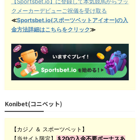
【‎‎Sportsbet.io】に登録して本気競馬からブッ
クメーカーデビューご祝儀を受け取る
≪
Sportsbet.io(スポーツベットアイオー)の入
金方法詳細はこちらをクリック
≫
Konibet(コニベット)
【カジノ ＆ スポーツベット】
【当サイト限定】
＄20の入金不要ボーナスあ