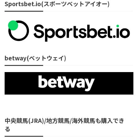
Sportsbet.io(スポーツベットアイオー)
betway(ベットウェイ)
中央競馬(JRA)/地方競馬/海外競馬も購入でき
る