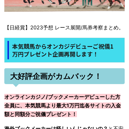
【日経賞】2023予想 レース展開/馬券考察まとめ。
本気競馬からオンカジデビューご祝儀1
万円プレゼント企画再開します！
大好評企画がカムバック！
オンラインカジノ/ブックメーカーデビューした方
全員に、本気競馬より最大1万円迄各サイトの入金
額と同額分ご祝儀プレゼント！
海外ブックメーカーは怪しいんじゃないの？
と不安