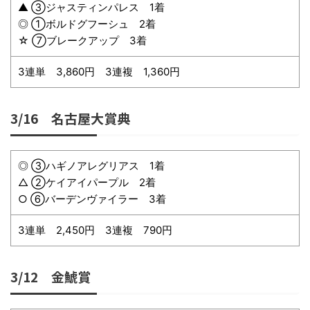
▲ ③ジャスティンパレス 1着
◎ ①ボルドグフーシュ 2着
☆ ⑦ブレークアップ 3着
3連単 3,860円 3連複 1,360円
3/16 名古屋大賞典
◎ ③ハギノアレグリアス 1着
△ ②ケイアイパープル 2着
○ ⑥バーデンヴァイラー 3着
3連単 2,450円 3連複 790円
3/12 金鯱賞