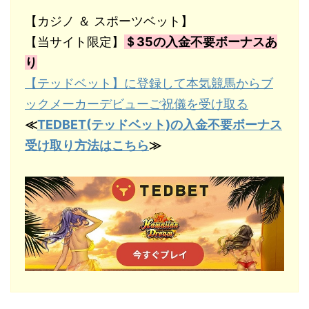
【カジノ ＆ スポーツベット】
【当サイト限定】
＄35の入金不要ボーナスあ
り
【テッドベット】に登録して本気競馬からブ
ックメーカーデビューご祝儀を受け取る
≪
TEDBET(テッドベット)の入金不要ボーナス
受け取り方法はこちら
≫