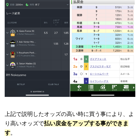
上記で説明したオッズの高い時に買う事により、よ
り高いオッズで
払い戻金をアップする事ができま
す
。