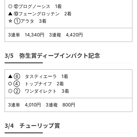
◎ ⑫プログノーシス 1着
▲ ⑩フェーングロッテン 2着
☆ ①アラタ 3着
3連単 14,340円 3連複 4,420円
3/5 弥生賞ディープインパクト記念
▲ ⑥ タスティエーラ 1着
○ ④ トップナイフ 2着
◎ ② ワンダイレクト 3着
3連単 4,010円 3連複 800円
3/4 チューリップ賞