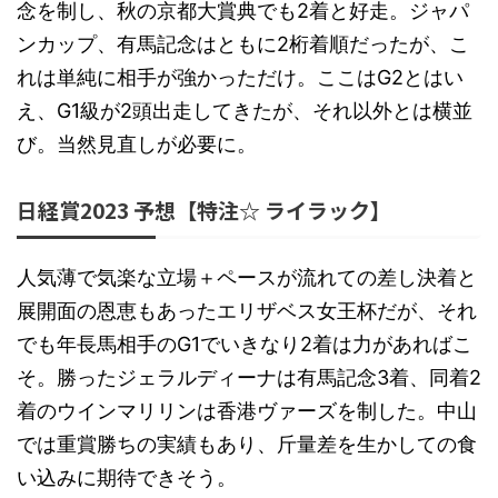
念を制し、秋の京都大賞典でも2着と好走。ジャパ
ンカップ、有馬記念はともに2桁着順だったが、こ
れは単純に相手が強かっただけ。ここはG2とはい
え、G1級が2頭出走してきたが、それ以外とは横並
び。当然見直しが必要に。
日経賞2023 予想【特注☆ ライラック】
人気薄で気楽な立場＋ペースが流れての差し決着と
展開面の恩恵もあったエリザベス女王杯だが、それ
でも年長馬相手のG1でいきなり2着は力があればこ
そ。勝ったジェラルディーナは有馬記念3着、同着2
着のウインマリリンは香港ヴァーズを制した。中山
では重賞勝ちの実績もあり、斤量差を生かしての食
い込みに期待できそう。