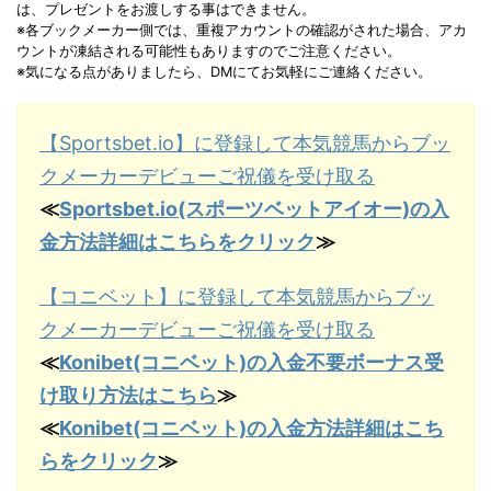
は、プレゼントをお渡しする事はできません。
※各ブックメーカー側では、重複アカウントの確認がされた場合、アカ
ウントが凍結される可能性もありますのでご注意ください。
※気になる点がありましたら、DMにてお気軽にご連絡ください。
【‎‎Sportsbet.io】に登録して本気競馬からブッ
クメーカーデビューご祝儀を受け取る
≪
Sportsbet.io(スポーツベットアイオー)の入
金方法詳細はこちらをクリック
≫
【コニベット】に登録して本気競馬からブッ
クメーカーデビューご祝儀を受け取る
≪
Konibet(コニベット)の入金不要ボーナス受
け取り方法はこちら
≫
≪
Konibet(コニベット)の入金方法詳細はこち
らをクリック
≫