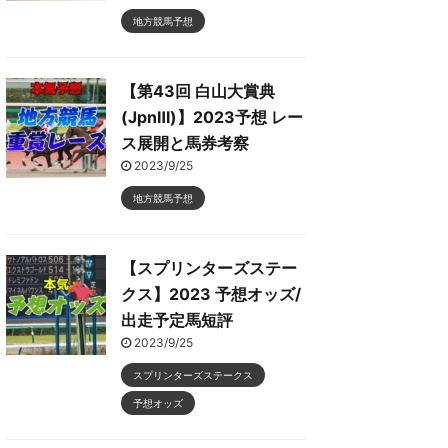
地方競馬予想
【第43回 白山大賞典
(JpnⅢ)】2023予想 レー
ス展開と馬券考察
2023/9/25
地方競馬予想
【スプリンターズステー
クス】2023 予想オッズ/
出走予定馬短評
2023/9/25
スプリンターズステークス
予想オッズ