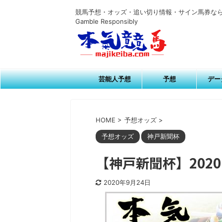
競馬予想・オッズ・追い切り情報・サイン馬券なら
Gamble Responsibly
芸能人予想
予想
デー
HOME
>
予想オッズ
>
予想オッズ
神戸新聞杯
【神戸新聞杯】202
2020年9月24日