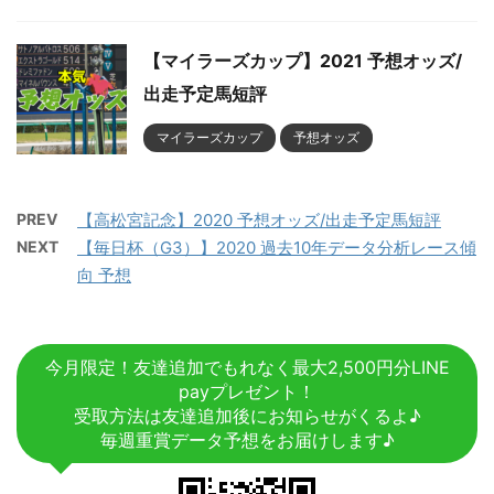
【マイラーズカップ】2021 予想オッズ/
出走予定馬短評
マイラーズカップ
予想オッズ
PREV
【高松宮記念】2020 予想オッズ/出走予定馬短評
NEXT
【毎日杯（G3）】2020 過去10年データ分析レース傾
向 予想
今月限定！友達追加でもれなく最大2,500円分LINE
payプレゼント！
受取方法は友達追加後にお知らせがくるよ♪
毎週重賞データ予想をお届けします♪