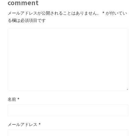
comment
メールアドレスが公開されることはありません。
*
が付いてい
る欄は必須項目です
名前
*
メールアドレス
*