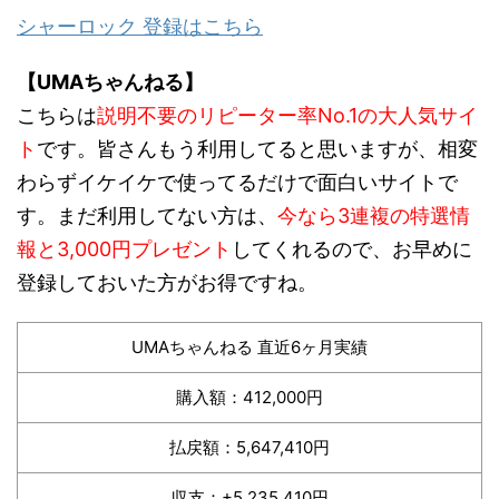
シャーロック 登録はこちら
【UMAちゃんねる】
こちらは
説明不要のリピーター率No.1の大人気サイ
ト
です。皆さんもう利用してると思いますが、相変
わらずイケイケで使ってるだけで面白いサイトで
す。まだ利用してない方は、
今なら3連複の特選情
報と3,000円プレゼント
してくれるので、お早めに
登録しておいた方がお得ですね。
UMAちゃんねる 直近6ヶ月実績
購入額：412,000円
払戻額：5,647,410円
収支：+5,235,410円