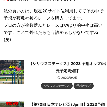
私の買い方は、現在20サイト位利用しててその中で
予想が複数社被るレースを購入してます。
プロの方が複数選んだレースはやはり的中率は高い
です。これで外れたらもう諦めるしかないですね
(笑)
【シリウスステークス】2023 予想オッズ/出
走予定馬短評
2023/9/25
シリウスステークス
予想オッズ
【第70回 日本テレビ盃 (JpnⅡ)】2023予想