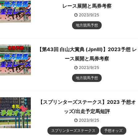
レース展開と馬券考察
2023/9/25
地方競馬予想
【第43回 白山大賞典 (JpnⅢ)】2023予想 レ
ース展開と馬券考察
2023/9/25
地方競馬予想
【スプリンターズステークス】2023 予想オ
ッズ/出走予定馬短評
2023/9/25
スプリンターズステークス
予想オッズ