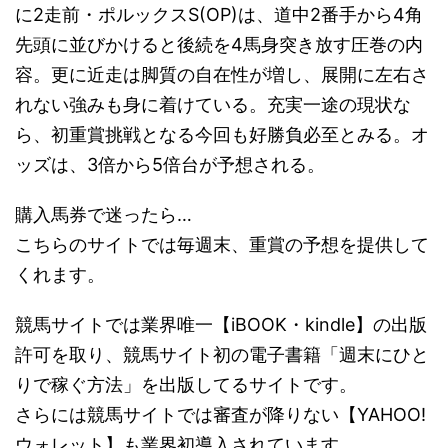
に2走前・ポルックスS(OP)は、道中2番手から4角
先頭に並びかけると後続を4馬身突き放す圧巻の内
容。更に近走は脚質の自在性が増し、展開に左右さ
れない強みも身に着けている。充実一途の現状な
ら、初重賞挑戦となる今回も好勝負必至とみる。オ
ッズは、3倍から5倍台が予想される。
購入馬券で迷ったら…
こちらのサイトでは毎週末、重賞の予想を提供して
くれます。
競馬サイトでは業界唯一【iBOOK・kindle】の出版
許可を取り、競馬サイト初の電子書籍「週末にひと
りで稼ぐ方法」を出版してるサイトです。
さらには競馬サイトでは審査が降りない【YAHOO!
ウォレット】も業界初導入されています。