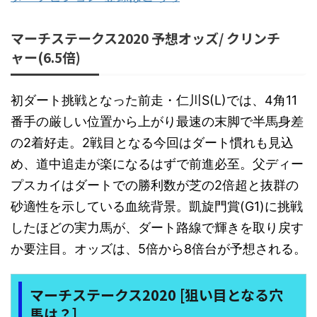
マーチステークス2020 予想オッズ/ クリンチ
ャー(6.5倍)
初ダート挑戦となった前走・仁川S(L)では、4角11
番手の厳しい位置から上がり最速の末脚で半馬身差
の2着好走。2戦目となる今回はダート慣れも見込
め、道中追走が楽になるはずで前進必至。父ディー
プスカイはダートでの勝利数が芝の2倍超と抜群の
砂適性を示している血統背景。凱旋門賞(G1)に挑戦
したほどの実力馬が、ダート路線で輝きを取り戻す
か要注目。オッズは、5倍から8倍台が予想される。
マーチステークス2020 [狙い目となる穴
馬は？]