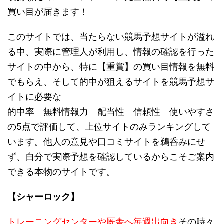
買い目が届きます！
このサイトでは、当たらない競馬予想サイトが溢れ
る中、実際に管理人が利用し、情報の確認を行った
サイトの中から、特に【重賞】の買い目情報を無料
でもらえ、そして的中が狙えるサイトを競馬予想サ
イトに必要な
的中率 無料情報力 配当性 信頼性 使いやすさ
の5点で評価して、上位サイトのみランキングして
います。他人の意見や口コミサイトを鵜呑みにせ
ず、自分で実際予想を確認しているからこそご案内
できる本物のサイトです。
【シャーロック】
トレーニングセンターや厩舎へ毎週出向き
その時々