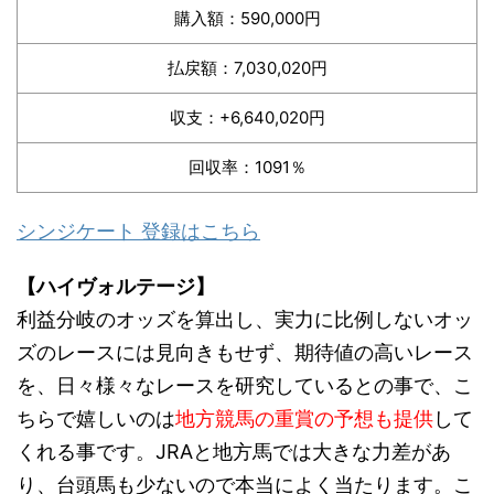
購入額：590,000円
払戻額：7,030,020円
収支：+6,640,020円
回収率：1091％
シンジケート 登録はこちら
【ハイヴォルテージ】
利益分岐のオッズを算出し、実力に比例しないオッ
ズのレースには見向きもせず、期待値の高いレース
を、日々様々なレースを研究しているとの事で、こ
ちらで嬉しいのは
地方競馬の重賞の予想も提供
して
くれる事です。JRAと地方馬では大きな力差があ
り、台頭馬も少ないので本当によく当たります。こ