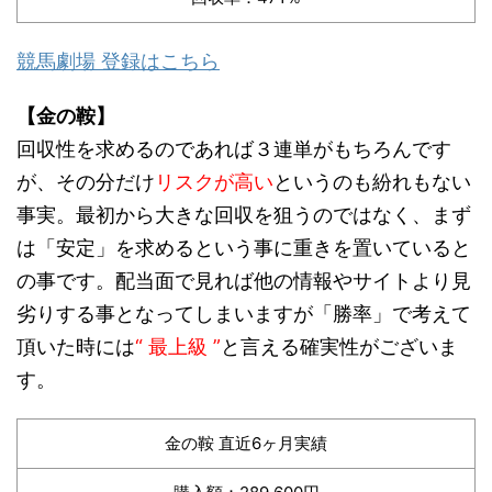
競馬劇場 登録はこちら
【金の鞍】
回収性を求めるのであれば３連単がもちろんです
が、その分だけ
リスクが高い
というのも紛れもない
事実。最初から大きな回収を狙うのではなく、まず
は「安定」を求めるという事に重きを置いていると
の事です。配当面で見れば他の情報やサイトより見
劣りする事となってしまいますが「勝率」で考えて
頂いた時には
“ 最上級 ”
と言える確実性がございま
す。
金の鞍 直近6ヶ月実績