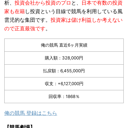
析、
投資会社から投資のプロ
と、
日本で有数の投資
家も在籍
し投資という目線で競馬を利用している風
雲児的な集団です。
投資家は儲け利益しか考えない
ので正直最強です
。
俺の競馬 直近6ヶ月実績
購入額：328,000円
払戻額：6,455,000円
収支：+6,127,000円
回収率：1868％
俺の競馬 登録はこちら
【競馬劇場】