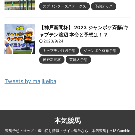
スプリンターズステークス
予想オッズ
【神戸新聞杯】 2023 ジャンポケ斉藤/キ
ャプテン渡辺 本命と予想は！？
2023/9/24
キャプテン渡辺予想
ジャンポケ斉藤予想
神戸新聞杯
芸能人予想
Tweets by majikeiba
本気競馬
競馬予想・オッズ・追い切り情報・サイン馬券なら［本気競馬］+18 Gamble