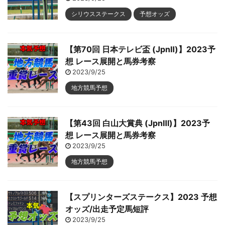
シリウスステークス
予想オッズ
【第70回 日本テレビ盃 (JpnⅡ)】2023予
想 レース展開と馬券考察
2023/9/25
地方競馬予想
【第43回 白山大賞典 (JpnⅢ)】2023予
想 レース展開と馬券考察
2023/9/25
地方競馬予想
【スプリンターズステークス】2023 予想
オッズ/出走予定馬短評
2023/9/25