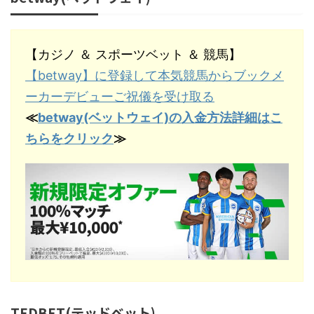
【カジノ ＆ スポーツベット ＆ 競馬】
【‎‎betway】に登録して本気競馬からブックメ
ーカーデビューご祝儀を受け取る
≪
betway(ベットウェイ)の入金方法詳細はこ
ちらをクリック
≫
TEDBET(テッドベット)