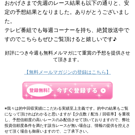
おかげさまで先週のレース結果も以下の通りと、安
定の予想結果となりました。ありがとうございまし
た。
テレビ番組でも毎週コーナーを持ち、絶賛放送中で
すのでこちらもぜひご覧頂けると嬉しいです♪
好評につき今週も無料メルマガにて重賞の予想を提供させ
て頂きます。
【無料メールマガジンの登録はこちら】
※我々は的中回収実績にこだわる実績至上主義です。的中の結果もご覧
になって頂ければわかると思いますが【少点数 / 配当 / 回収率】を重視
し、予想信頼度の高いレースのみ配信させて頂いておりますので、弊社
投資信頼度条件を満たす該当レースが無い場合は、情報の提供を控えさ
せて頂く場合も御座いますので、ご了承下さい。