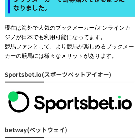
なりました。
現在は海外で人気のブックメーカー/オンラインカ
ジノが日本でも利用可能になってます。
競馬ファンとして、より競馬が楽しめるブックメー
カーの競馬には様々なメリットがあります。
Sportsbet.io(スポーツベットアイオー)
betway(ベットウェイ)