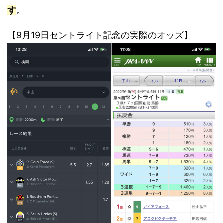
す
。
【9月19日セントライト記念の実際のオッズ】