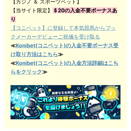
【カジノ ＆ スポーツベット】
【当サイト限定】
＄20の入金不要ボーナスあ
り
【コニベット】に登録して本気競馬からブッ
クメーカーデビューご祝儀を受け取る
≪
Konibet(コニベット)の入金不要ボーナス受
け取り方法はこちら
≫
≪
Konibet(コニベット)の入金方法詳細はこち
らをクリック
≫