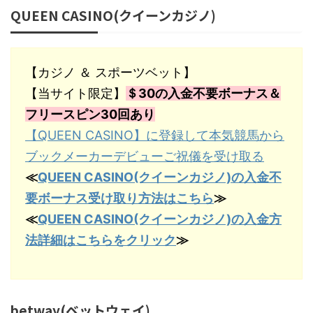
QUEEN CASINO(クイーンカジノ)
【カジノ ＆ スポーツベット】
【当サイト限定】
＄30の入金不要ボーナス＆
フリースピン30回あり
【QUEEN CASINO】に登録して本気競馬から
ブックメーカーデビューご祝儀を受け取る
≪
QUEEN CASINO(クイーンカジノ)の入金不
要ボーナス受け取り方法はこちら
≫
≪
QUEEN CASINO(クイーンカジノ)の入金方
法詳細はこちらをクリック
≫
betway(ベットウェイ)