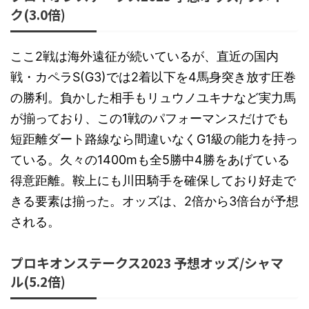
ク(3.0倍)
ここ2戦は海外遠征が続いているが、直近の国内
戦・カペラS(G3)では2着以下を4馬身突き放す圧巻
の勝利。負かした相手もリュウノユキナなど実力馬
が揃っており、この1戦のパフォーマンスだけでも
短距離ダート路線なら間違いなくG1級の能力を持っ
ている。久々の1400mも全5勝中4勝をあげている
得意距離。鞍上にも川田騎手を確保しており好走で
きる要素は揃った。オッズは、2倍から3倍台が予想
される。
プロキオンステークス2023 予想オッズ/シャマ
ル(5.2倍)