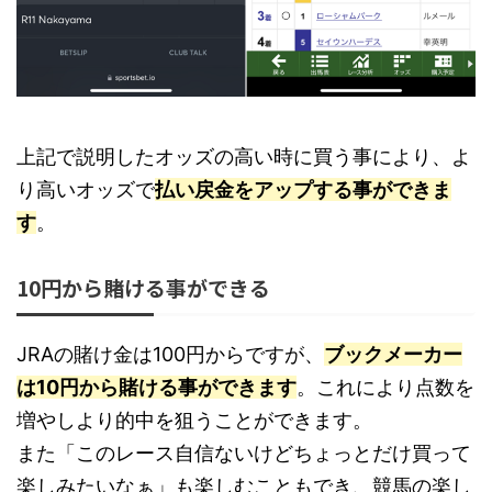
上記で説明したオッズの高い時に買う事により、よ
り高いオッズで
払い戻金をアップする事ができま
す
。
10円から賭ける事ができる
JRAの賭け金は100円からですが、
ブックメーカー
は10円から賭ける事ができます
。これにより点数を
増やしより的中を狙うことができます。
また「このレース自信ないけどちょっとだけ買って
楽しみたいなぁ」も楽しむこともでき、競馬の楽し