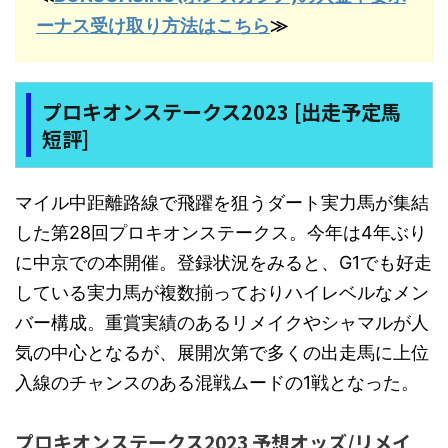
ーナス受け取り方法はこちら
≫
プロキオンステークス2023 [出走予定馬
短評]
マイル中距離路線で飛躍を狙うダート実力馬が集結
した第28回プロキオンステークス。今年は4年ぶり
に中京での本開催。登録状況をみると、G1でも好走
している実力馬が複数揃っておりハイレベルなメン
バー構成。重賞実績のあるリメイクやシャマルが人
気の中心となるが、展開次第で多くの出走馬に上位
入線のチャンスのある混戦ムードの1戦となった。
プロキオンステークス2023 予想オッズ/リメイ