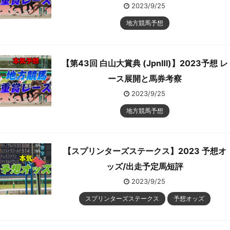
2023/9/25
地方競馬予想
【第43回 白山大賞典 (JpnⅢ)】2023予想 レ
ース展開と馬券考察
2023/9/25
地方競馬予想
【スプリンターズステークス】2023 予想オ
ッズ/出走予定馬短評
2023/9/25
スプリンターズステークス
予想オッズ