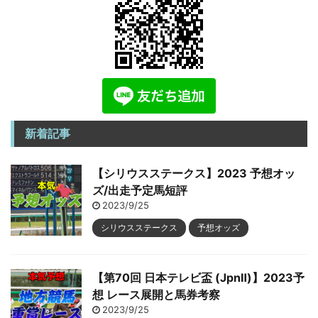
新着記事
【シリウスステークス】2023 予想オッ
ズ/出走予定馬短評
2023/9/25
シリウスステークス
予想オッズ
【第70回 日本テレビ盃 (JpnⅡ)】2023予
想 レース展開と馬券考察
2023/9/25