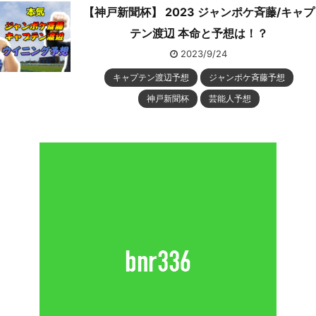
【神戸新聞杯】 2023 ジャンポケ斉藤/キャプ
テン渡辺 本命と予想は！？
2023/9/24
キャプテン渡辺予想
ジャンポケ斉藤予想
神戸新聞杯
芸能人予想