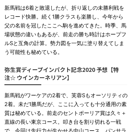
新馬戦は6着と敗退したが、折り返しの未勝利戦を
レコード快勝。続く1勝クラスも楽勝し、今年から
父の名前を冠したここへ駒を進めてきた。時季、馬
場状態の違いもあるが、前走の勝ち時計はホープフ
ルSと互角の計算。勢力図を一気に塗り替えてしま
う可能性も秘めている。
弥生賞ディープインパクト記念2020 予想【特
注☆ ウインカーネリアン】
新馬戦がワーケアの2着で、芙蓉Sもオーソリティの
2着。未だ1勝馬だが、ここに入っても十分通用の素
質は秘めている。前走のセントポーリア賞は久々＋
直線の長い東京コース。叩き台を割り切れる一戦
で、今回は先行力が生かせる中山コース。パンサラ