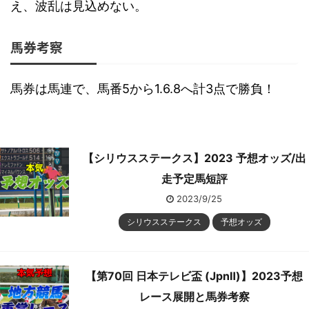
え、波乱は見込めない。
馬券考察
馬券は馬連で、馬番5から1.6.8へ計3点で勝負！
【シリウスステークス】2023 予想オッズ/出
走予定馬短評
2023/9/25
シリウスステークス
予想オッズ
【第70回 日本テレビ盃 (JpnⅡ)】2023予想
レース展開と馬券考察