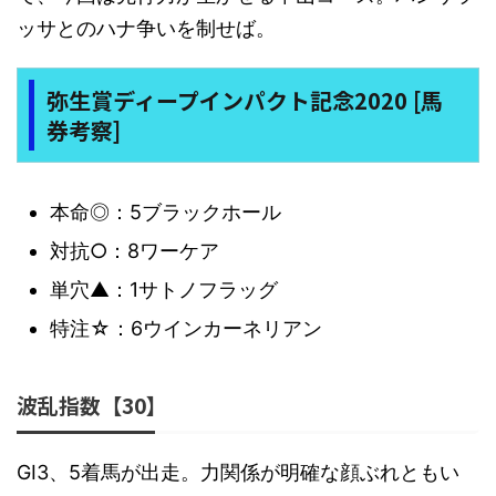
ッサとのハナ争いを制せば。
弥生賞ディープインパクト記念2020 [馬
券考察]
本命◎：5ブラックホール
対抗○：8ワーケア
単穴▲：1サトノフラッグ
特注☆：6ウインカーネリアン
波乱指数【30】
GI3、5着馬が出走。力関係が明確な顔ぶれともい