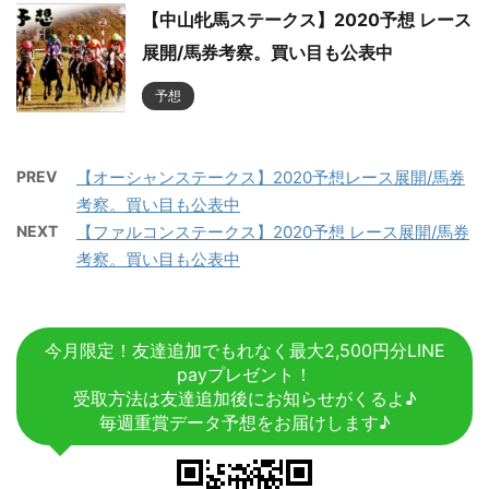
【中山牝馬ステークス】2020予想 レース
展開/馬券考察。買い目も公表中
予想
PREV
【オーシャンステークス】2020予想レース展開/馬券
考察。買い目も公表中
NEXT
【ファルコンステークス】2020予想 レース展開/馬券
考察。買い目も公表中
今月限定！友達追加でもれなく最大2,500円分LINE
payプレゼント！
受取方法は友達追加後にお知らせがくるよ♪
毎週重賞データ予想をお届けします♪