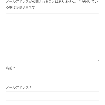
メールアドレスが公開されることはありません。
*
が付いてい
る欄は必須項目です
名前
*
メールアドレス
*