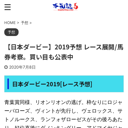
HOME
>
予想
>
予想
【日本ダービー】2019予想 レース展開/馬
券考察。買い目も公表中
2020年7月8日
日本ダービー2019[レース予想]
青葉賞同様、リオンリオンの逃げ。枠なりにロジャ
ーバローズ、ヴィントが先行し、ヴェロックス、サ
トノルークス、ランフォザローゼスがその後ろあた
り。好位直後にダノンキングリー、アドマイヤジャ