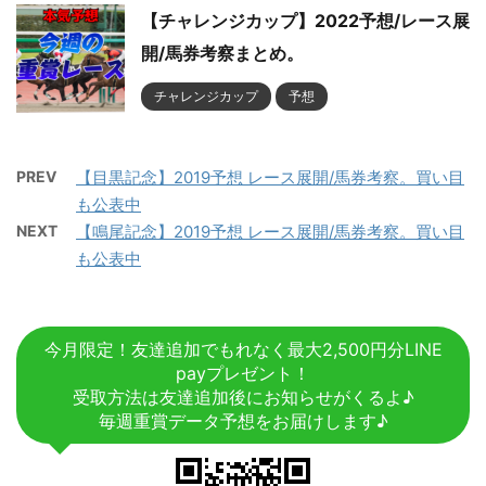
【チャレンジカップ】2022予想/レース展
開/馬券考察まとめ。
チャレンジカップ
予想
PREV
【目黒記念】2019予想 レース展開/馬券考察。買い目
も公表中
NEXT
【鳴尾記念】2019予想 レース展開/馬券考察。買い目
も公表中
今月限定！友達追加でもれなく最大2,500円分LINE
payプレゼント！
受取方法は友達追加後にお知らせがくるよ♪
毎週重賞データ予想をお届けします♪