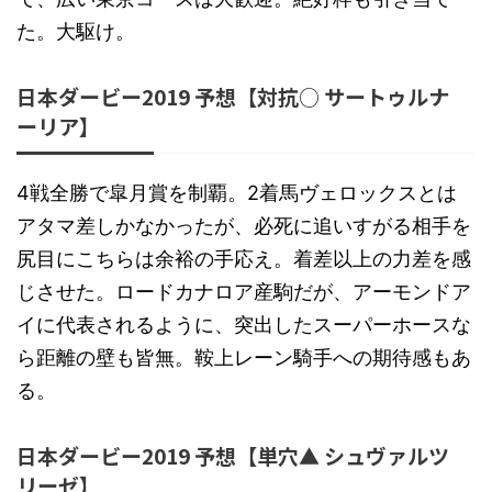
た。大駆け。
日本ダービー2019 予想【対抗○ サートゥルナ
ーリア】
4戦全勝で皐月賞を制覇。2着馬ヴェロックスとは
アタマ差しかなかったが、必死に追いすがる相手を
尻目にこちらは余裕の手応え。着差以上の力差を感
じさせた。ロードカナロア産駒だが、アーモンドア
イに代表されるように、突出したスーパーホースな
ら距離の壁も皆無。鞍上レーン騎手への期待感もあ
る。
日本ダービー2019 予想【単穴▲ シュヴァルツ
リーゼ】