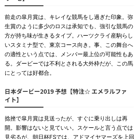
前走の皐月賞は、キレイな競馬をし過ぎた印象。弥
生賞のように多少のロスは承知でも、強引な競馬の
方が持ち味が生きるタイプ。ハーツクライ産駒らし
いスタミナ型で、東京コース向き。事、この舞台へ
の適性という点では、メンバー最上位の可能性もあ
る。ダービーでは不利とされる大外枠だが、この馬
にとっては好都合。
日本ダービー2019 予想【特注☆ エメラルファ
イト】
捻挫で皐月賞は見送ったが、すぐに乗り出しは再
開。影響はないと見ていい。スケールと言う点では
見劣るが、朝日杯FSでは、アドマイヤマーズを上回