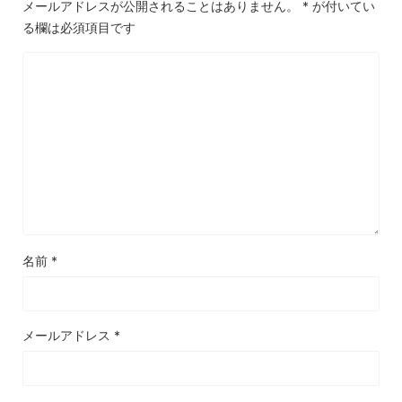
メールアドレスが公開されることはありません。
*
が付いてい
る欄は必須項目です
名前
*
メールアドレス
*