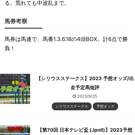
る。荒れても中波乱まで。
馬券考察
馬券は馬連で、馬番1.3.6.18の4頭BOX。計6点で勝
負！
【シリウスステークス】2023 予想オッズ/出
走予定馬短評
2023/9/25
シリウスステークス
予想オッズ
【第70回 日本テレビ盃 (JpnⅡ)】2023予想