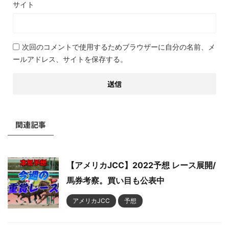
サイト
次回のコメントで使用するためブラウザーに自分の名前、メ
ールアドレス、サイトを保存する。
関連記事
【アメリカJCC】2022予想 レース展開/
馬券考察。買い目も公表中
アメリカJCC
予想