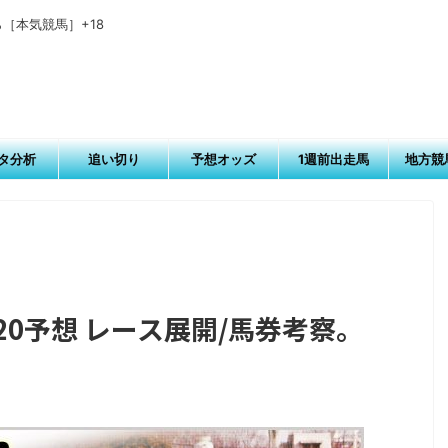
［本気競馬］+18
タ分析
追い切り
予想オッズ
1週前出走馬
地方競
20予想 レース展開/馬券考察。