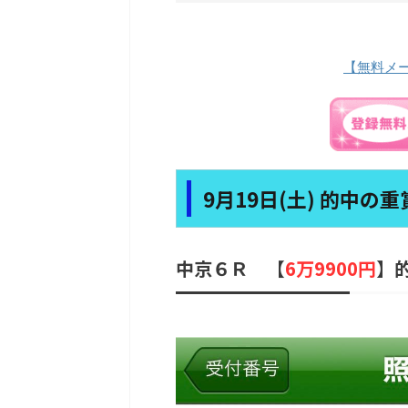
【無料メ
9月19日(土) 的中
中京６Ｒ 【
6万9900円
】