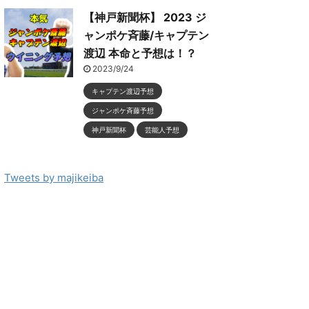
【神戸新聞杯】 2023 ジ
ャンポケ斉藤/キャプテン
渡辺 本命と予想は！？
2023/9/24
キャプテン渡辺予想
ジャンポケ斉藤予想
神戸新聞杯
芸能人予想
Tweets by majikeiba