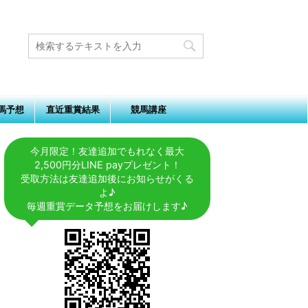
馬予想
直近重賞結果
競馬講座
今月限定！友達追加でもれなく最大
2,500円分LINE payプレゼント！
受取方法は友達追加後にお知らせがくる
よ♪
毎週重賞データ予想をお届けします♪