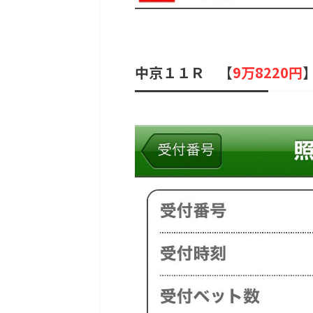
中京１１Ｒ 【
9万8220円