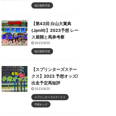
地方競馬予想
【第43回 白山大賞典
(JpnⅢ)】2023予想 レー
ス展開と馬券考察
2023/9/25
地方競馬予想
【スプリンターズステー
クス】2023 予想オッズ/
出走予定馬短評
2023/9/25
スプリンターズステークス
予想オッズ