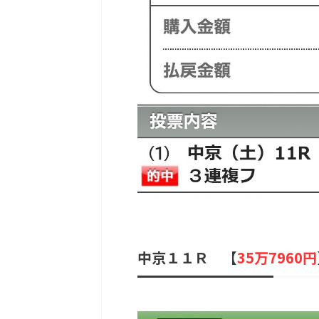
中京１１Ｒ 【
35万7960円