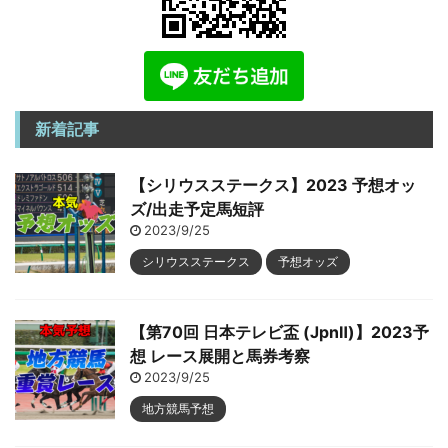
新着記事
【シリウスステークス】2023 予想オッ
ズ/出走予定馬短評
2023/9/25
シリウスステークス
予想オッズ
【第70回 日本テレビ盃 (JpnⅡ)】2023予
想 レース展開と馬券考察
2023/9/25
地方競馬予想