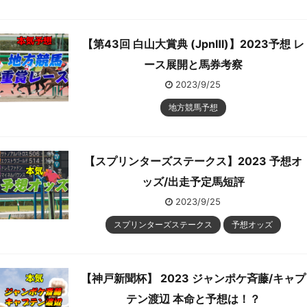
【第43回 白山大賞典 (JpnⅢ)】2023予想 レ
ース展開と馬券考察
2023/9/25
地方競馬予想
【スプリンターズステークス】2023 予想オ
ッズ/出走予定馬短評
2023/9/25
スプリンターズステークス
予想オッズ
【神戸新聞杯】 2023 ジャンポケ斉藤/キャプ
テン渡辺 本命と予想は！？