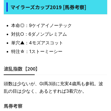
マイラーズカップ2019 [馬券考察]
本命◎：9ケイアイノーテック
対抗○：6ダノンプレミアム
単穴▲：4モズアスコット
特注☆：1ストーミーシー
波乱指数【200】
頭数は少ないが、GI馬3頭に充実4歳馬も参戦。波
乱の目は少なく、あるとすれば3着穴か。
馬券考察