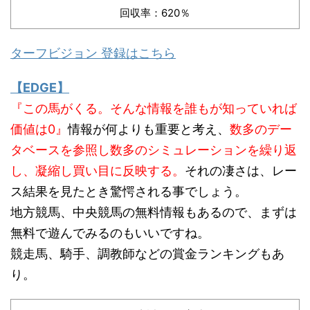
回収率：620％
ターフビジョン 登録はこちら
【EDGE】
『この馬がくる。そんな情報を誰もが知っていれば
価値は0』
情報が何よりも重要と考え、
数多のデー
タベースを参照し数多のシミュレーションを繰り返
し、凝縮し買い目に反映する。
それの凄さは、レー
ス結果を見たとき驚愕される事でしょう。
地方競馬、中央競馬の無料情報もあるので、まずは
無料で遊んでみるのもいいですね。
競走馬、騎手、調教師などの賞金ランキングもあ
り。