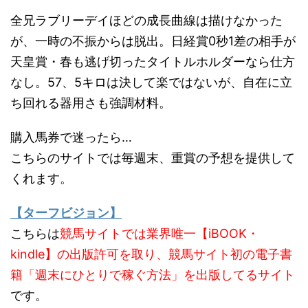
全兄ラブリーデイほどの成長曲線は描けなかった
が、一時の不振からは脱出。日経賞0秒1差の相手が
天皇賞・春も逃げ切ったタイトルホルダーなら仕方
なし。57、5キロは決して楽ではないが、自在に立
ち回れる器用さも強調材料。
購入馬券で迷ったら…
こちらのサイトでは毎週末、重賞の予想を提供して
くれます。
【ターフビジョン】
こちらは
競馬サイトでは業界唯一【iBOOK・
kindle】の出版許可を取り、競馬サイト初の電子書
籍「週末にひとりで稼ぐ方法」を出版してるサイト
です。