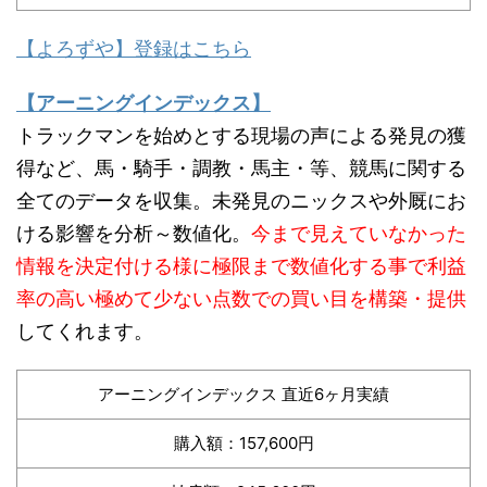
【よろずや】登録はこちら
【アーニングインデックス】
トラックマンを始めとする現場の声による発見の獲
得など、馬・騎手・調教・馬主・等、競馬に関する
全てのデータを収集。未発見のニックスや外厩にお
ける影響を分析～数値化。
今まで見えていなかった
情報を決定付ける様に極限まで数値化する事で利益
率の高い極めて少ない点数での買い目を構築・提供
してくれます。
アーニングインデックス 直近6ヶ月実績
購入額：157,600円