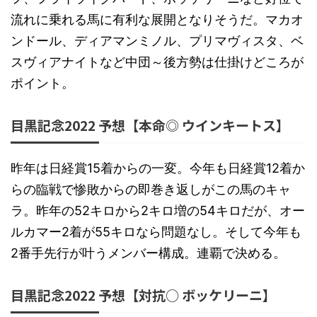
流れに乗れる馬に有利な展開となりそうだ。マカオ
ンドール、ディアマンミノル、プリマヴィスタ、ベ
スヴィアナイトなど中団～後方勢は仕掛けどころが
ポイント。
目黒記念2022 予想【本命◎ ウインキートス】
昨年は日経賞15着からの一変。今年も日経賞12着か
らの臨戦で惨敗からの即巻き返しがこの馬のキャ
ラ。昨年の52キロから2キロ増の54キロだが、オー
ルカマー2着が55キロなら問題なし。そして今年も
2番手先行が叶うメンバー構成。連覇で決める。
目黒記念2022 予想【対抗○ ボッケリーニ】