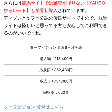
さらには
競馬サイトでは審査が降りない【YAHOO!
ウォレット】も業界初導入
されています。
アマゾンとヤフー公認の優良サイトですので、競馬
サイトは怪しいと思ってる方も安心してご利用でき
るのがいいですね。
ターフビジョン 直近6ヶ月実績
購入額：118,400円
払戻額：852,480円
収支：+734,080円
回収率：620％
ターフビジョン 登録はこちら