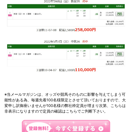
※当メールマガジンは、オッズや競馬そのものに影響を与えてしまう可
能性がある為、毎週先着100名様限定とさせて頂いておりますので、大
変申し訳御座いませんが100名様の弊社枠定員が埋まり次第、こちらは
非表示になりますので定員の確認はこちらでご判断下さい。