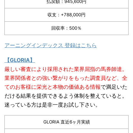
払戻額：945,600円
収支：+788,000円
回収率：500％
アーニングインデックス 登録はこちら
【GLORIA】
厳しい審査により採用された業界屈指の馬券師達。
業界関係者との強い繋がりをもった調査員など、全
てのお客様に栄光と本物の価値ある情報
で満足いた
だける結果を提供できるよう体制を整えていると。
迷っている方は是非一度お試し下さい。
GLORIA 直近6ヶ月実績