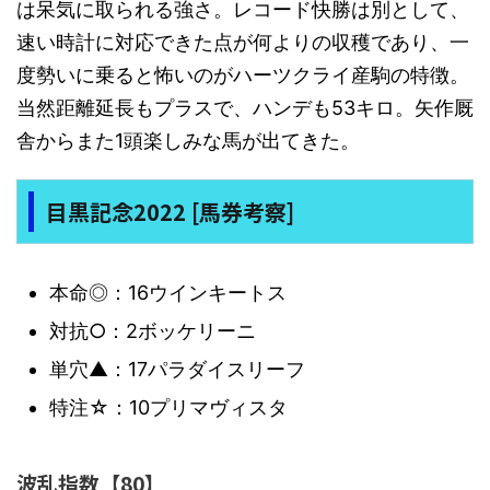
は呆気に取られる強さ。レコード快勝は別として、
速い時計に対応できた点が何よりの収穫であり、一
度勢いに乗ると怖いのがハーツクライ産駒の特徴。
当然距離延長もプラスで、ハンデも53キロ。矢作厩
舎からまた1頭楽しみな馬が出てきた。
目黒記念2022 [馬券考察]
本命◎：16ウインキートス
対抗○：2ボッケリーニ
単穴▲：17パラダイスリーフ
特注☆：10プリマヴィスタ
波乱指数【80】