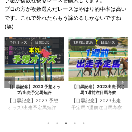
予想が複数社被るレースを購入してます。
プロの方が複数選んだレースはやはり的中率は高い
です。これで外れたらもう諦めるしかないですね
(笑)
予想オッズ
目黒記念
1週前出走馬
目黒記念
2023/8/4
2023/8/4
【目黒記念】2023 予想オッ
【目黒記念】2023出走予定
ズ/出走予定馬短評
馬 1週前注目馬考察
【目黒記念】2023 予想
【目黒記念】2023出走
オッズ/出走予定馬短評
予定馬 1週前注目馬考察
本気競馬からオンカジデ
本気競馬からオンカジデ
ビューご祝儀1万円プレ
ビューご祝儀1万円プレ
ゼント企画再開します！
ゼント企画再開します！