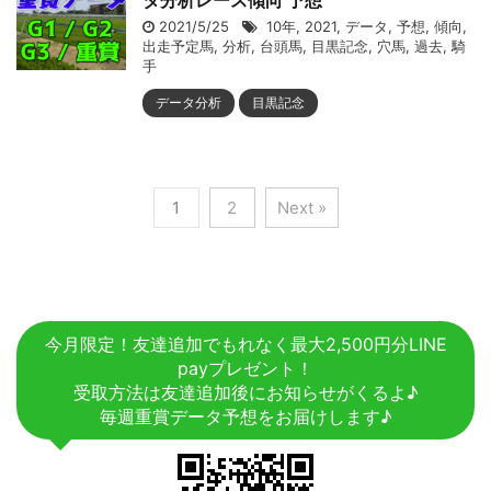
タ分析レース傾向 予想
2021/5/25
10年
,
2021
,
データ
,
予想
,
傾向
,
出走予定馬
,
分析
,
台頭馬
,
目黒記念
,
穴馬
,
過去
,
騎
手
データ分析
目黒記念
1
2
Next »
今月限定！友達追加でもれなく最大2,500円分LINE
payプレゼント！
受取方法は友達追加後にお知らせがくるよ♪
毎週重賞データ予想をお届けします♪