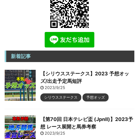
新着記事
【シリウスステークス】2023 予想オッ
ズ/出走予定馬短評
2023/9/25
シリウスステークス
予想オッズ
【第70回 日本テレビ盃 (JpnⅡ)】2023予
想 レース展開と馬券考察
2023/9/25