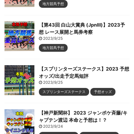
地方競馬予想
【第43回 白山大賞典 (JpnⅢ)】2023予
想 レース展開と馬券考察
2023/9/25
地方競馬予想
【スプリンターズステークス】2023 予想
オッズ/出走予定馬短評
2023/9/25
スプリンターズステークス
予想オッズ
【神戸新聞杯】 2023 ジャンポケ斉藤/キ
ャプテン渡辺 本命と予想は！？
2023/9/24