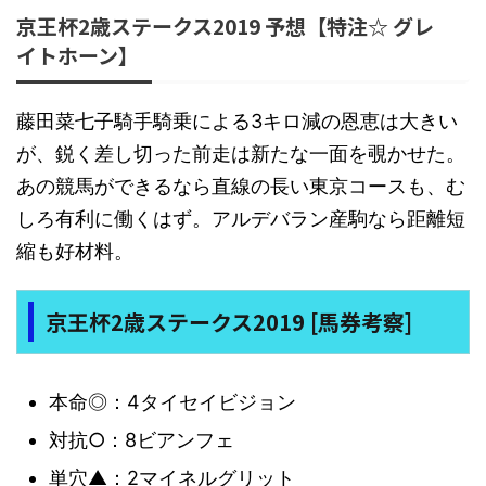
京王杯2歳ステークス2019 予想【特注☆ グレ
イトホーン】
藤田菜七子騎手騎乗による3キロ減の恩恵は大きい
が、鋭く差し切った前走は新たな一面を覗かせた。
あの競馬ができるなら直線の長い東京コースも、む
しろ有利に働くはず。アルデバラン産駒なら距離短
縮も好材料。
京王杯2歳ステークス2019 [馬券考察]
本命◎：4タイセイビジョン
対抗○：8ビアンフェ
単穴▲：2マイネルグリット