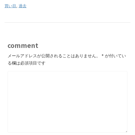
買い目
,
過去
comment
メールアドレスが公開されることはありません。
*
が付いてい
る欄は必須項目です