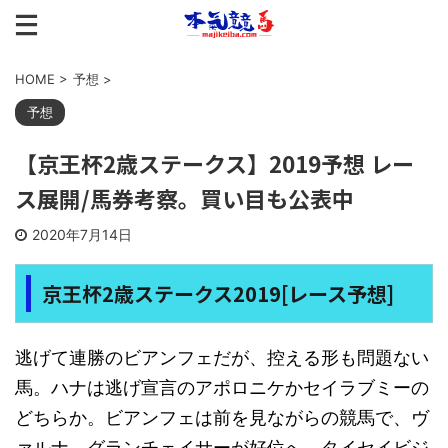
HOME
>
予想
>
予想
【京王杯2歳ステークス】2019予想 レー
ス展開/馬券考察。買い目も公表中
2020年7月14日
京王杯2歳ステークス2019[レース予想]
逃げて連勝のビアンフェだが、控える形も問題ない
馬。ハナは逃げ宣言のアポロニケかセイラブミーの
どちらか。ビアンフェは前を見ながらの競馬で、ヴ
ァルナ、グランチェイサーが好位へ。タイセイビジ