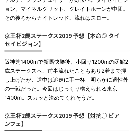
ョン、マイネルグリット、グレイトホーンが中団。
その後ろからカイトレッド。流れはスロー。
京王杯2歳ステークス2019 予想【本命◎ タイ
セイビジョン】
阪神芝1400mで新馬快勝後、小回り1200mの函館2
歳ステークスへ。前半流れたこともあり2着まで押
し上げたが、道中は追走に手一杯。明らかに適性外
の一戦だった。今回はじっくり構えられる東京
1400m。スカッと決めてくれそうだ。
京王杯2歳ステークス2019 予想【対抗○ ビア
ンフェ】