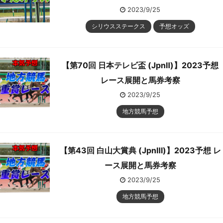
2023/9/25
シリウスステークス
予想オッズ
【第70回 日本テレビ盃 (JpnⅡ)】2023予想
レース展開と馬券考察
2023/9/25
地方競馬予想
【第43回 白山大賞典 (JpnⅢ)】2023予想 レ
ース展開と馬券考察
2023/9/25
地方競馬予想