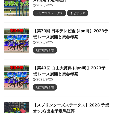
2023/9/25
シリウスステークス
予想オッズ
【第70回 日本テレビ盃 (JpnⅡ)】2023予
想 レース展開と馬券考察
2023/9/25
地方競馬予想
【第43回 白山大賞典 (JpnⅢ)】2023予
想 レース展開と馬券考察
2023/9/25
地方競馬予想
【スプリンターズステークス】2023 予想
オッズ/出走予定馬短評