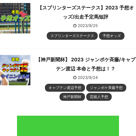
【スプリンターズステークス】2023 予想オ
ッズ/出走予定馬短評
2023/9/25
スプリンターズステークス
予想オッズ
【神戸新聞杯】 2023 ジャンポケ斉藤/キャプ
テン渡辺 本命と予想は！？
2023/9/24
キャプテン渡辺予想
ジャンポケ斉藤予想
神戸新聞杯
芸能人予想