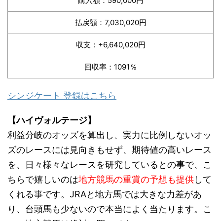
購入額：590,000円
払戻額：7,030,020円
収支：+6,640,020円
回収率：1091％
シンジケート 登録はこちら
【ハイヴォルテージ】
利益分岐のオッズを算出し、実力に比例しないオッ
ズのレースには見向きもせず、期待値の高いレース
を、日々様々なレースを研究しているとの事で、こ
ちらで嬉しいのは
地方競馬の重賞の予想も提供
して
くれる事です。JRAと地方馬では大きな力差があ
り、台頭馬も少ないので本当によく当たります。こ