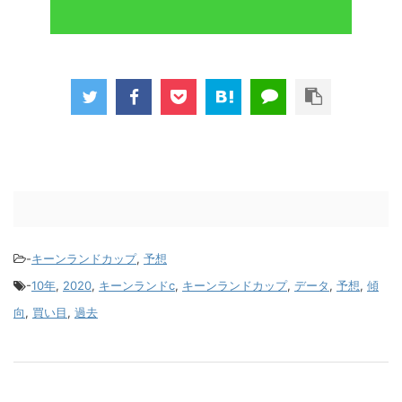
-
キーンランドカップ
,
予想
-
10年
,
2020
,
キーンランドc
,
キーンランドカップ
,
データ
,
予想
,
傾
向
,
買い目
,
過去