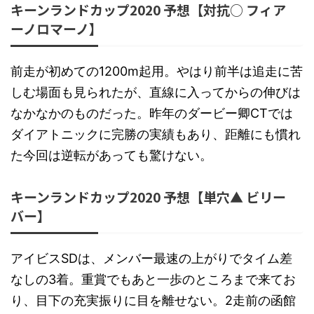
キーンランドカップ2020 予想【対抗○ フィア
ーノロマーノ】
前走が初めての1200m起用。やはり前半は追走に苦
しむ場面も見られたが、直線に入ってからの伸びは
なかなかのものだった。昨年のダービー卿CTでは
ダイアトニックに完勝の実績もあり、距離にも慣れ
た今回は逆転があっても驚けない。
キーンランドカップ2020 予想【単穴▲ ビリー
バー】
アイビスSDは、メンバー最速の上がりでタイム差
なしの3着。重賞でもあと一歩のところまで来てお
り、目下の充実振りに目を離せない。2走前の函館