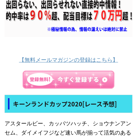
【無料メールマガジンの登録はこちら】
キーンランドカップ2020[レース予想]
アスタールビー、カッパツハッチ、ショウナンアン
セム、ダイメイフジなど速い馬が揃って活気のある