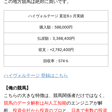
この地方競馬は絶対に買いです。
ハイヴォルテージ 直近6ヶ月実績
購入額：586,000円
払戻額：3,368,400円
収支：+2,782,400円
回収率：574％
ハイヴォルテージ 登録はこちら
【俺の競馬】
こちらの大きな特徴は、競馬関係者だけではなく、
競馬のデータ解析はAI人工知能
のエンジニアが解
析、
投資会社から投資のプロ
と、
日本で有数の投資