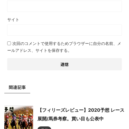
サイト
次回のコメントで使用するためブラウザーに自分の名前、メ
ールアドレス、サイトを保存する。
関連記事
【フィリーズレビュー】2020予想 レース
展開/馬券考察。買い目も公表中