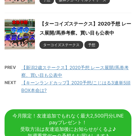
【ターコイズステークス】2020予想 レー
ス展開/馬券考察。買い目も公表中
ターコイズステークス
予想
PREV
【新潟2歳ステークス】2020予想 レース展開/馬券考
察。買い目も公表中
NEXT
【キーンランドカップ】2020予想/こじはる3連単5頭
BOX本命は?
今月限定！友達追加でもれなく最大2,500円分LINE
payプレゼント！
受取方法は友達追加後にお知らせがくるよ♪
毎週重賞データ予想をお届けします♪