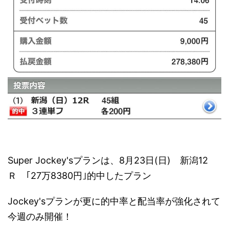
Super Jockey'sプランは、8月23日(日) 新潟12
Ｒ ｢27万8380円｣的中したプラン
Jockey'sプランが更に的中率と配当率が強化されて
今週のみ開催！