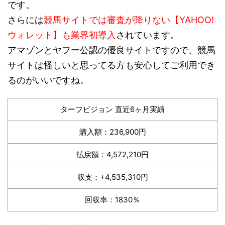
です。
さらには
競馬サイトでは審査が降りない【YAHOO!
ウォレット】も業界初導入
されています。
アマゾンとヤフー公認の優良サイトですので、競馬
サイトは怪しいと思ってる方も安心してご利用でき
るのがいいですね。
ターフビジョン 直近6ヶ月実績
購入額：236,900円
払戻額：4,572,210円
収支：+4,535,310円
回収率：1830％