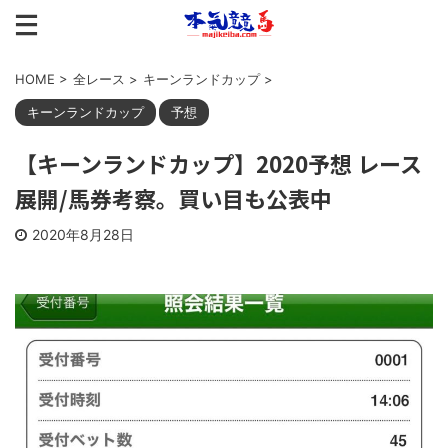
HOME
>
全レース
>
キーンランドカップ
>
キーンランドカップ
予想
【キーンランドカップ】2020予想 レース
展開/馬券考察。買い目も公表中
2020年8月28日