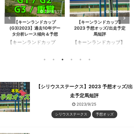
2023/8/22
2023/8/21
【キーンランドカップ
【キーンランドカップ】
(G3)2023】過去10年デー
2023 予想オッズ/出走予定
タ分析レース傾向＆予想
馬短評
【キーンランドカップ
【キーンランドカップ】
(G3)2023】過去10年デ
2023 予想オッズ/出走予
ータ分析レース傾向＆予
定馬短評 【速報】JRAよ
想 本気競馬からオンカジ
りオッズ配当の良い海外
デビューご祝儀1万円プ
ブックメーカーで馬券購
レゼント企画再開しま
入できるようになりまし
す！ 大好評企画がカムバ
た。 現在は海外で人気の
【シリウスステークス】2023 予想オッズ/出
ック！ オンラインカジ
ブックメーカー/オンラ
走予定馬短評
ノ/ブックメーカーデビ
インカジノが日本でも利
2023/9/25
ューした方全員に、本気
用可能になってます。 競
競馬より最大1万円迄各
馬ファンとして、より競
シリウスステークス
予想オッズ
サイトの入金額と同額分
馬が楽しめるブックメー
ご祝儀プレゼント！ 海外
カーの競馬には様々なメ