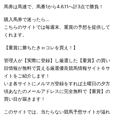
馬券は馬連で、馬番1から4.6.11へ計3点で勝負！
購入馬券で迷ったら…
こちらのサイトでは毎週末、重賞の予想を提供して
くれます。
【重賞に勝ちたきゃコレを買え！】
管理人が【実際に登録】し厳選した【重賞】の買い
目情報が無料で貰える厳選優良競馬情報サイト６サ
イトをご紹介します！
いま各サイトにメルマガ登録をすれば土曜日の夕方
頃あなたのメールアドレスに完全無料で【重賞】の
買い目が届きます！
このサイトでは、当たらない競馬予想サイトが溢れ