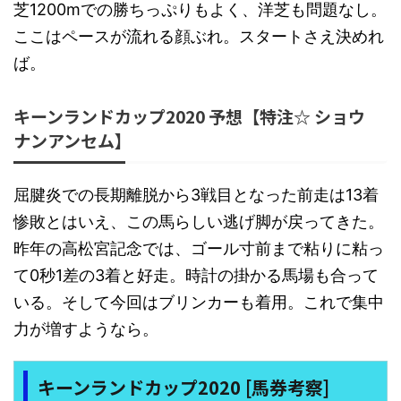
芝1200mでの勝ちっぷりもよく、洋芝も問題なし。
ここはペースが流れる顔ぶれ。スタートさえ決めれ
ば。
キーンランドカップ2020 予想【特注☆ ショウ
ナンアンセム】
屈腱炎での長期離脱から3戦目となった前走は13着
惨敗とはいえ、この馬らしい逃げ脚が戻ってきた。
昨年の高松宮記念では、ゴール寸前まで粘りに粘っ
て0秒1差の3着と好走。時計の掛かる馬場も合って
いる。そして今回はブリンカーも着用。これで集中
力が増すようなら。
キーンランドカップ2020 [馬券考察]