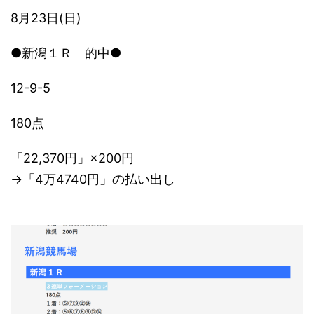
8月23日(日)
●新潟１Ｒ 的中●
12-9-5
180点
「22,370円」×200円
→「4万4740円」の払い出し