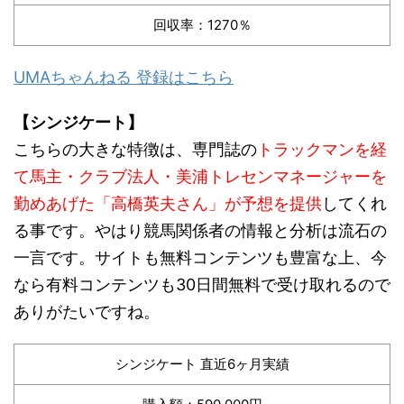
回収率：1270％
UMAちゃんねる 登録はこちら
【シンジケート】
こちらの大きな特徴は、専門誌の
トラックマンを経
て馬主・クラブ法人・美浦トレセンマネージャーを
勤めあげた「高橋英夫さん」が予想を提供
してくれ
る事です。やはり競馬関係者の情報と分析は流石の
一言です。サイトも無料コンテンツも豊富な上、今
なら有料コンテンツも30日間無料で受け取れるので
ありがたいですね。
シンジケート 直近6ヶ月実績