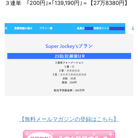
３連単 ｢200円｣×｢139,190円｣＝【27万8380円】
【無料メールマガジンの登録はこちら】