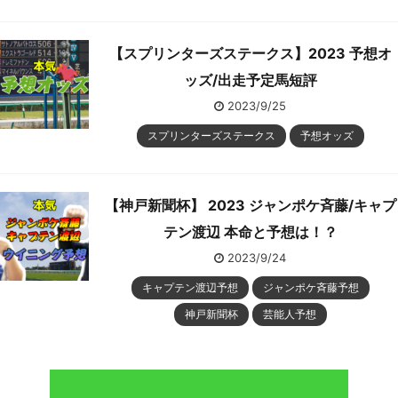
【スプリンターズステークス】2023 予想オ
ッズ/出走予定馬短評
2023/9/25
スプリンターズステークス
予想オッズ
【神戸新聞杯】 2023 ジャンポケ斉藤/キャプ
テン渡辺 本命と予想は！？
2023/9/24
キャプテン渡辺予想
ジャンポケ斉藤予想
神戸新聞杯
芸能人予想