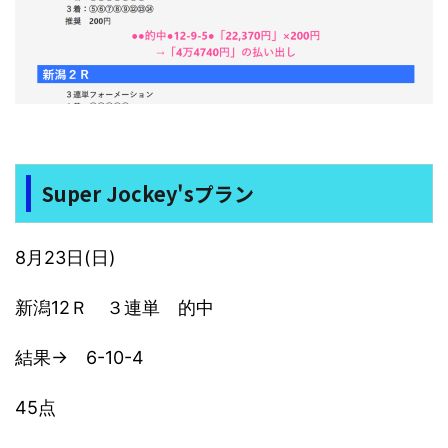
Super Jockey'sプラン
8月23日(日)
新潟12Ｒ ３連単 的中
結果→ 6-10-4
45点