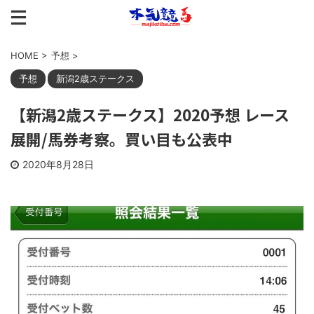
HOME
>
予想
>
予想
新潟2歳ステークス
【新潟2歳ステークス】2020予想 レース
展開/馬券考察。買い目も公表中
2020年8月28日