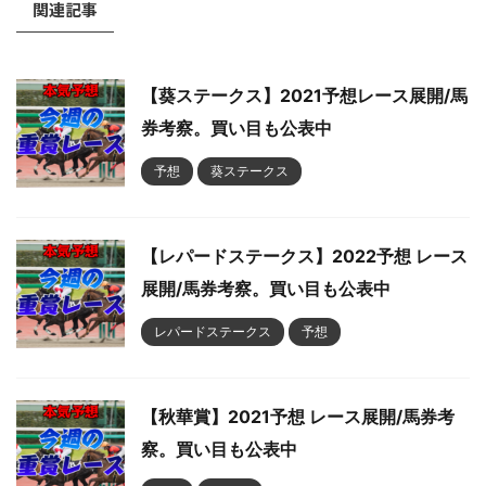
関連記事
【葵ステークス】2021予想レース展開/馬
券考察。買い目も公表中
予想
葵ステークス
【レパードステークス】2022予想 レース
展開/馬券考察。買い目も公表中
レパードステークス
予想
【秋華賞】2021予想 レース展開/馬券考
察。買い目も公表中