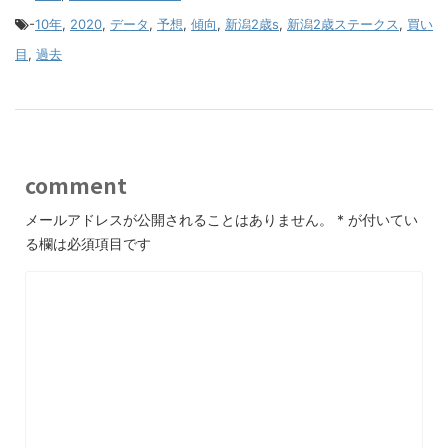
-
10年
,
2020
,
データ
,
予想
,
傾向
,
新潟2歳s
,
新潟2歳ステークス
,
買い
目
,
過去
comment
メールアドレスが公開されることはありません。
*
が付いてい
る欄は必須項目です