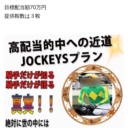
目標配当額70万円
提供鞍数は３鞍