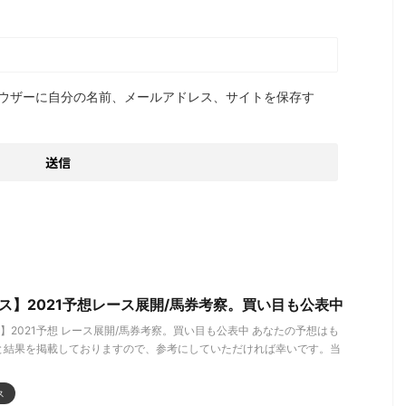
ウザーに自分の名前、メールアドレス、サイトを保存す
ス】2021予想レース展開/馬券考察。買い目も公表中
)】2021予想 レース展開/馬券考察。買い目も公表中 あなたの予想はも
と結果を掲載しておりますので、参考にしていただければ幸いです。当
ス