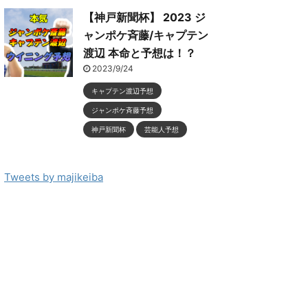
【神戸新聞杯】 2023 ジ
ャンポケ斉藤/キャプテン
渡辺 本命と予想は！？
2023/9/24
キャプテン渡辺予想
ジャンポケ斉藤予想
神戸新聞杯
芸能人予想
Tweets by majikeiba