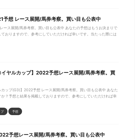
21予想 レース展開/馬券考察。買い目も公表中
想 レース展開/馬券考察。買い目も公表中 あなたの予想はもうお決まりで
しておりますので、参考にしていただければ幸いです。当たった際には
イヤルカップ】2022予想レース展開/馬券考察。買
ップ(G3)】2022予想 レース展開/馬券考察。買い目も公表中 あなた
すか？予想と結果を掲載しておりますので、参考にしていただければ幸
ップ
予想
2022予想レース展開/馬券考察。買い目も公表中