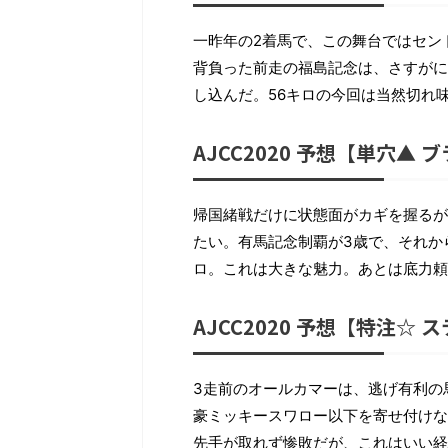
一昨年の2着馬で、この舞台ではセン
背負った前走の福島記念は、さすがに
し込んだ。56キロの今回は当然切れ
AJCC2020 予想【単穴▲
帰国緒戦だけに状態面がカギを握るが
たい。有馬記念制覇が3歳で、それから
ロ。これは大きな魅力。あとは底力頼
AJCC2020 予想【特注☆
3走前のオールカマーは、逃げ有利の
豪ミッキースワロー以下を寄せ付けな
先手が取れず惨敗だが、これはいい経