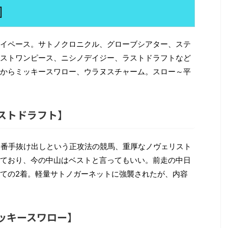
]
イペース。サトノクロニクル、グローブシアター、ステ
ストワンピース、ニシノデイジー、ラストドラフトなど
からミッキースワロー、ウラヌスチャーム。スロー～平
 ラストドラフト】
2番手抜け出しという正攻法の競馬、重厚なノヴェリスト
ており、今の中山はベストと言ってもいい。前走の中日
ての2着。軽量サトノガーネットに強襲されたが、内容
 ミッキースワロー】