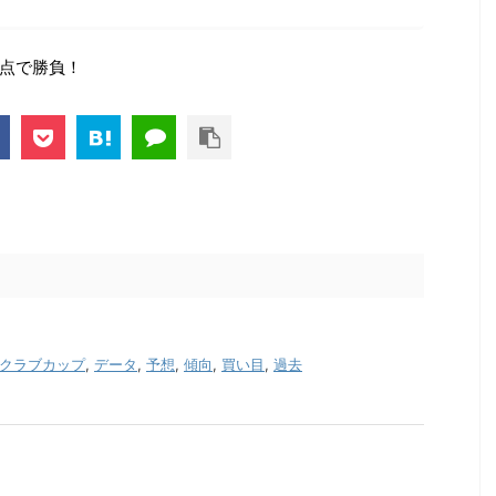
3点で勝負！
クラブカップ
,
データ
,
予想
,
傾向
,
買い目
,
過去