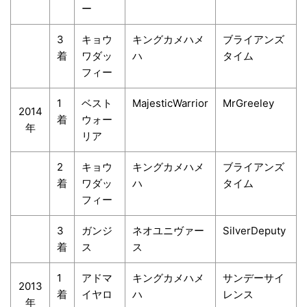
ー
3
キョウ
キングカメハメ
ブライアンズ
着
ワダッ
ハ
タイム
フィー
1
ベスト
MajesticWarrior
MrGreeley
2014
着
ウォー
年
リア
2
キョウ
キングカメハメ
ブライアンズ
着
ワダッ
ハ
タイム
フィー
3
ガンジ
ネオユニヴァー
SilverDeputy
着
ス
ス
1
アドマ
キングカメハメ
サンデーサイ
2013
着
イヤロ
ハ
レンス
年