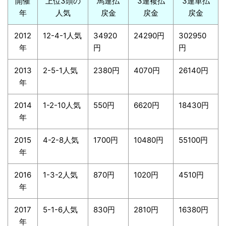
開催
上位3頭の
馬連払
3連複払
3連単払
年
人気
戻金
戻金
戻金
2012
12-4-1人気
34920
24290円
302950
年
円
円
2013
2-5-1人気
2380円
4070円
26140円
年
2014
1-2-10人気
550円
6620円
18430円
年
2015
4-2-8人気
1700円
10480円
55100円
年
2016
1-3-2人気
870円
1020円
4510円
年
2017
5-1-6人気
830円
2810円
16380円
年