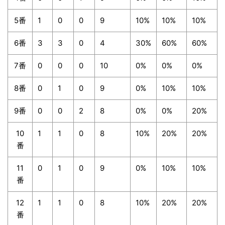
5番
1
0
0
9
10%
10%
10%
6番
3
3
0
4
30%
60%
60%
7番
0
0
0
10
0%
0%
0%
8番
0
1
0
9
0%
10%
10%
9番
0
0
2
8
0%
0%
20%
10
1
1
0
8
10%
20%
20%
番
11
0
1
0
9
0%
10%
10%
番
12
1
1
0
8
10%
20%
20%
番