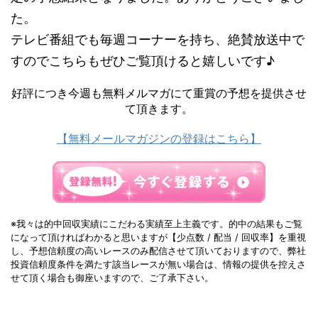
た。
テレビ番組でも毎週コーナーを持ち、絶賛放送中で
すのでこちらもぜひご覧頂けると嬉しいです♪
好評につき今週も無料メルマガにて重賞の予想を提供させ
て頂きます。
【無料メールマガジンの登録はこちら】
※我々は的中回収実績にこだわる実績至上主義です。的中の結果もご覧
になって頂ければわかると思いますが【少点数 / 配当 / 回収率】を重視
し、予想信頼度の高いレースのみ配信させて頂いておりますので、弊社
投資信頼度条件を満たす該当レースが無い場合は、情報の提供を控えさ
せて頂く場合も御座いますので、ご了承下さい。