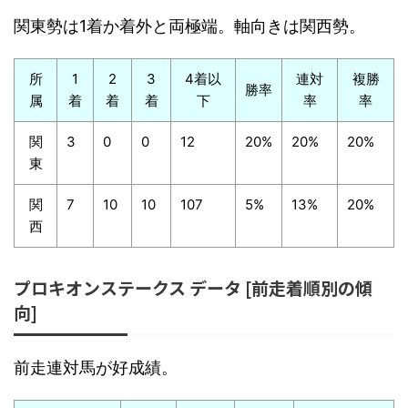
関東勢は1着か着外と両極端。軸向きは関西勢。
所
1
2
3
4着以
連対
複勝
勝率
属
着
着
着
下
率
率
関
3
0
0
12
20%
20%
20%
東
関
7
10
10
107
5%
13%
20%
西
プロキオンステークス データ [前走着順別の傾
向]
前走連対馬が好成績。