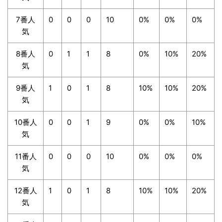
7番人
0
0
0
10
0%
0%
0%
気
8番人
0
1
1
8
0%
10%
20%
気
9番人
1
0
1
8
10%
10%
20%
気
10番人
0
0
1
9
0%
0%
10%
気
11番人
0
0
0
10
0%
0%
0%
気
12番人
1
0
1
8
10%
10%
20%
気