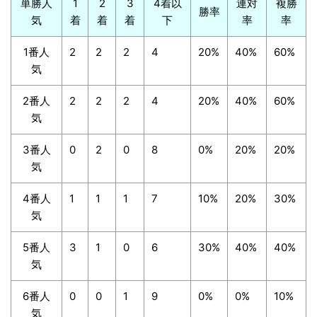
単勝人
1
2
3
4着以
連対
複勝
勝率
気
着
着
着
下
率
率
1番人
2
2
2
4
20%
40%
60%
気
2番人
2
2
2
4
20%
40%
60%
気
3番人
0
2
0
8
0%
20%
20%
気
4番人
1
1
1
7
10%
20%
30%
気
5番人
3
1
0
6
30%
40%
40%
気
6番人
0
0
1
9
0%
0%
10%
気