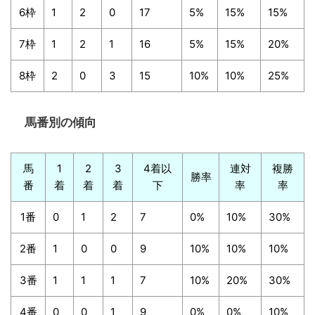
6枠
1
2
0
17
5%
15%
15%
7枠
1
2
1
16
5%
15%
20%
8枠
2
0
3
15
10%
10%
25%
馬番別の傾向
馬
1
2
3
4着以
連対
複勝
勝率
番
着
着
着
下
率
率
1番
0
1
2
7
0%
10%
30%
2番
1
0
0
9
10%
10%
10%
3番
1
1
1
7
10%
20%
30%
4番
0
0
1
9
0%
0%
10%