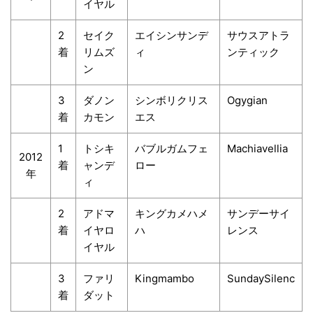
イヤル
2
セイク
エイシンサンデ
サウスアトラ
着
リムズ
ィ
ンティック
ン
3
ダノン
シンボリクリス
Ogygian
着
カモン
エス
1
トシキ
バブルガムフェ
Machiavellia
2012
着
ャンデ
ロー
年
ィ
2
アドマ
キングカメハメ
サンデーサイ
着
イヤロ
ハ
レンス
イヤル
3
ファリ
Kingmambo
SundaySilenc
着
ダット