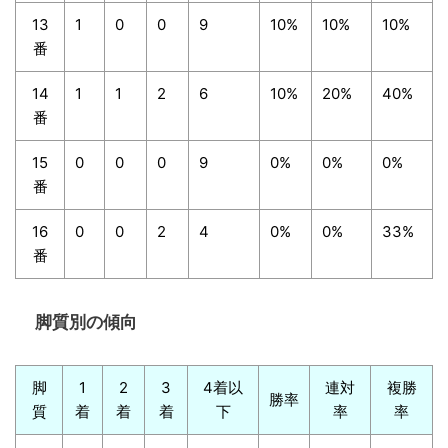
13
1
0
0
9
10%
10%
10%
番
14
1
1
2
6
10%
20%
40%
番
15
0
0
0
9
0%
0%
0%
番
16
0
0
2
4
0%
0%
33%
番
脚質別の傾向
脚
1
2
3
4着以
連対
複勝
勝率
質
着
着
着
下
率
率