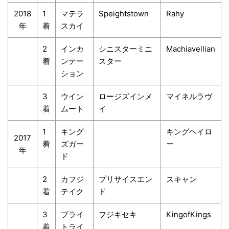
2018
1
マテラ
Speightstown
Rahy
年
着
スカイ
2
インカ
シニスターミニ
Machiavellian
着
ンテー
スター
ション
3
ウイン
ロージズインメ
マイネルラヴ
着
ムート
イ
1
キング
キングヘイロ
2017
着
ズガー
ー
年
ド
2
カフジ
プリサイスエン
スキャン
着
テイク
ド
3
ブライ
フジキセキ
KingofKings
着
トライ