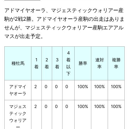
アドマイヤオーラ、マジェスティックウォリアー産
駒が2戦2勝。アドマイヤオーラ産駒の出走はありま
せんが、マジェスティックウォリアー産駒エアアル
マスが出走予定。
4
1
2
3
着
連対
複勝
種牡馬
勝率
着
着
着
以
率
率
下
アドマイ
2
0
0
0
100%
100%
100%
ヤオーラ
マジェス
2
0
0
0
100%
100%
100%
ティック
ウォリア
ー