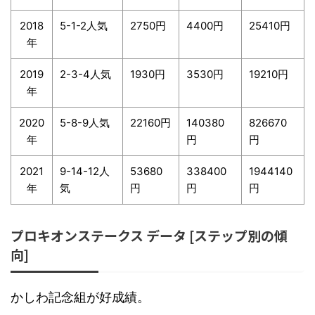
2018
5-1-2人気
2750円
4400円
25410円
年
2019
2-3-4人気
1930円
3530円
19210円
年
2020
5-8-9人気
22160円
140380
826670
年
円
円
2021
9-14-12人
53680
338400
1944140
年
気
円
円
円
プロキオンステークス データ [ステップ別の傾
向]
かしわ記念組が好成績。