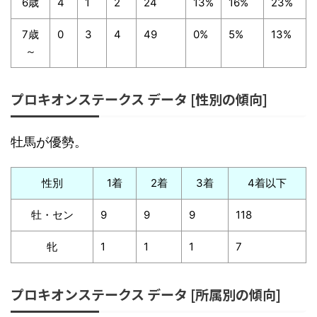
6歳
4
1
2
24
13%
16%
23%
7歳
0
3
4
49
0%
5%
13%
～
プロキオンステークス データ [性別の傾向]
牡馬が優勢。
性別
1着
2着
3着
4着以下
牡・セン
9
9
9
118
牝
1
1
1
7
プロキオンステークス データ [所属別の傾向]