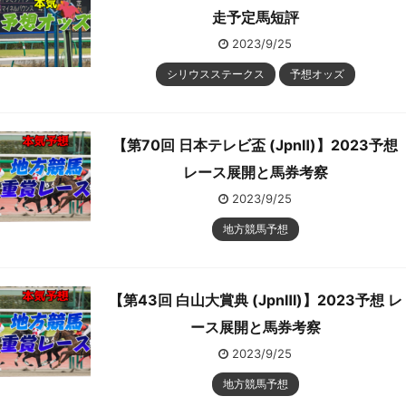
走予定馬短評
2023/9/25
シリウスステークス
予想オッズ
【第70回 日本テレビ盃 (JpnⅡ)】2023予想
レース展開と馬券考察
2023/9/25
地方競馬予想
【第43回 白山大賞典 (JpnⅢ)】2023予想 レ
ース展開と馬券考察
2023/9/25
地方競馬予想