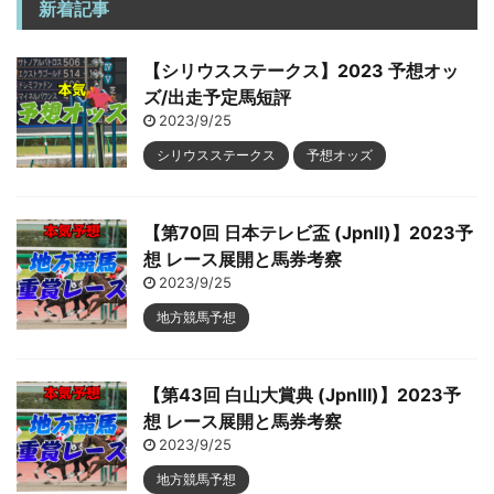
新着記事
【シリウスステークス】2023 予想オッ
ズ/出走予定馬短評
2023/9/25
シリウスステークス
予想オッズ
【第70回 日本テレビ盃 (JpnⅡ)】2023予
想 レース展開と馬券考察
2023/9/25
地方競馬予想
【第43回 白山大賞典 (JpnⅢ)】2023予
想 レース展開と馬券考察
2023/9/25
地方競馬予想