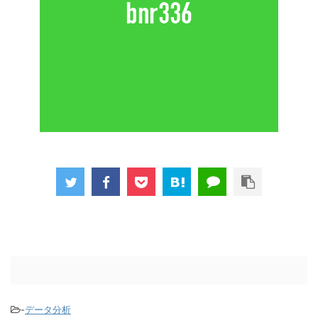
-
データ分析