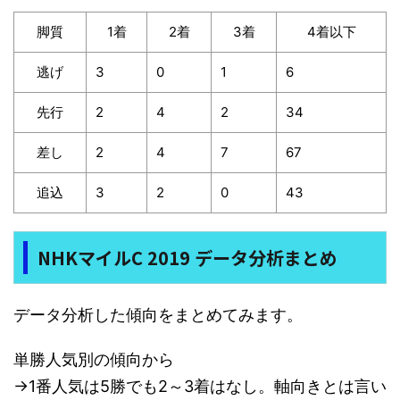
脚質
1着
2着
3着
4着以下
逃げ
3
0
1
6
先行
2
4
2
34
差し
2
4
7
67
追込
3
2
0
43
NHKマイルC 2019 データ分析まとめ
データ分析した傾向をまとめてみます。
単勝人気別の傾向から
→1番人気は5勝でも2～3着はなし。軸向きとは言い