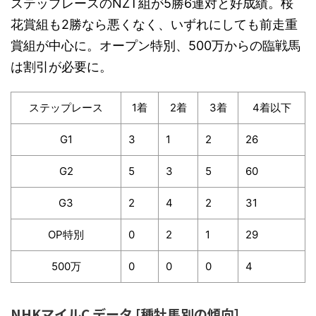
ステップレースのNZT組が5勝6連対と好成績。桜
花賞組も2勝なら悪くなく、いずれにしても前走重
賞組が中心に。オープン特別、500万からの臨戦馬
は割引が必要に。
ステップレース
1着
2着
3着
4着以下
G1
3
1
2
26
G2
5
3
5
60
G3
2
4
2
31
OP特別
0
2
1
29
500万
0
0
0
4
NHKマイルC データ [種牡馬別の傾向]