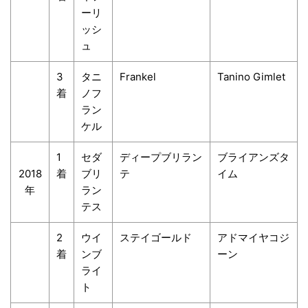
ーリ
ッシ
ュ
3
タニ
Frankel
Tanino Gimlet
着
ノフ
ラン
ケル
1
セダ
ディープブリラン
ブライアンズタ
2018
着
ブリ
テ
イム
年
ラン
テス
2
ウイ
ステイゴールド
アドマイヤコジ
着
ンブ
ーン
ライ
ト