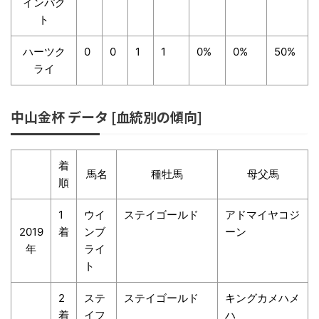
インパク
ト
ハーツク
0
0
1
1
0%
0%
50%
ライ
中山金杯 データ [血統別の傾向]
着
馬名
種牡馬
母父馬
順
1
ウイ
ステイゴールド
アドマイヤコジ
2019
着
ンブ
ーン
年
ライ
ト
2
ステ
ステイゴールド
キングカメハメ
着
イフ
ハ