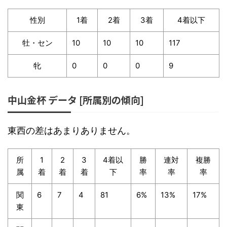
性別
1着
2着
3着
4着以下
牡・セン
10
10
10
117
牝
0
0
0
9
中山金杯 データ [所属別の傾向]
東西の差はあまりありません。
所
1
2
3
4着以
勝
連対
複勝
属
着
着
着
下
率
率
率
関
6
7
4
81
6%
13%
17%
東