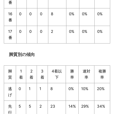
番
16
0
0
0
8
0%
0%
0%
番
17
0
0
0
2
0%
0%
0%
番
脚質別の傾向
脚
1
2
3
4着以
勝
連対
複勝
質
着
着
着
下
率
率
率
逃
0
1
1
8
0%
10%
20%
げ
先
5
5
2
23
14%
29%
34%
行