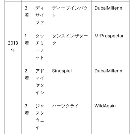
3
ディ
ディープインパク
DubaiMillenn
着
サイ
ト
ファ
1
タッ
ダンスインザダー
MrProspector
2013
着
チミ
ク
年
ーノ
ット
2
アド
Singspiel
DubaiMillenn
着
マイ
ヤタ
イシ
3
ジャ
ハーツクライ
WildAgain
着
スタ
ウェ
イ