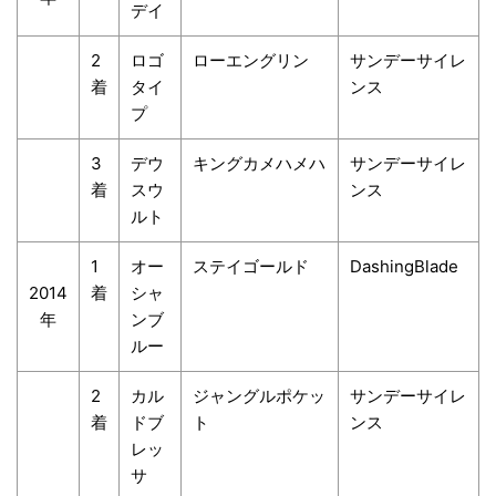
デイ
2
ロゴ
ローエングリン
サンデーサイレ
着
タイ
ンス
プ
3
デウ
キングカメハメハ
サンデーサイレ
着
スウ
ンス
ルト
1
オー
ステイゴールド
DashingBlade
2014
着
シャ
年
ンブ
ルー
2
カル
ジャングルポケッ
サンデーサイレ
着
ドブ
ト
ンス
レッ
サ