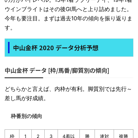
ウインブライトはその後GI馬へと上り詰めました。
今年も要注目。まずは過去10年の傾向を振り返りま
す。
中山金杯 2020 データ分析予想
中山金杯 データ [枠/馬番/脚質別の傾向]
どちらかと言えば、内枠が有利。脚質別では先行～
差し馬が好成績。
枠番別の傾向
枠
1
2
3
4着以
勝
連対
複勝