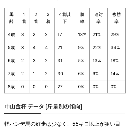
馬
1
2
3
4着以
勝
連対
複勝
齢
着
着
着
下
率
率
率
4歳
3
2
2
17
13%
21%
29%
5歳
3
4
4
21
9%
22%
34%
6歳
2
3
2
31
5%
13%
18%
7歳
2
1
2
30
6%
9%
14%
8歳
0
0
0
27
0%
0%
0%
中山金杯 データ [斤量別の傾向]
軽ハンデ馬の好走は少なく、55キロ以上が狙い目