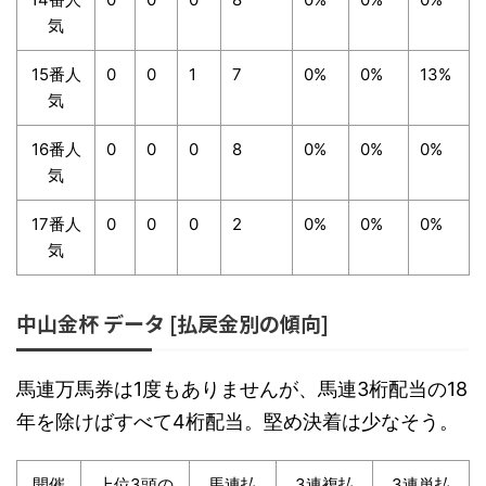
気
15番人
0
0
1
7
0%
0%
13%
気
16番人
0
0
0
8
0%
0%
0%
気
17番人
0
0
0
2
0%
0%
0%
気
中山金杯 データ [払戻金別の傾向]
馬連万馬券は1度もありませんが、馬連3桁配当の18
年を除けばすべて4桁配当。堅め決着は少なそう。
開催
上位3頭の
馬連払
3連複払
3連単払