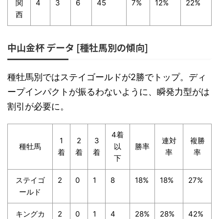
関
4
3
6
45
7%
12%
22%
西
中山金杯 データ [種牡馬別の傾向]
種牡馬別ではステイゴールドが2勝でトップ。ディ
ープインパクトが振るわないように、瞬発力型がは
割引が必要に。
4着
1
2
3
連対
複勝
種牡馬
以
勝率
着
着
着
率
率
下
ステイゴ
2
0
1
8
18%
18%
27%
ールド
キングカ
2
0
1
4
28%
28%
42%