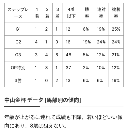
ステップレ
1
2
3
4着
勝
連対
複勝
ース
着
着
着
以下
率
率
率
G1
1
2
1
12
6%
19%
25%
G2
4
1
0
16
19%
24%
24%
G3
3
4
6
48
5%
12%
21%
OP特別
1
3
1
37
2%
10%
12%
3勝
1
0
2
13
6%
6%
19%
中山金杯 データ [馬齢別の傾向]
年齢が上がるに連れて成績も下降。若いほどいい傾
向にあり、8歳は狙えない。