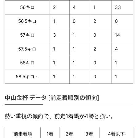
56キロ
2
4
1
33
56.5キロ
1
0
2
0
57キロ
3
1
0
14
57.5キロ
1
1
2
4
58キロ
1
1
0
1
58.5キロ～
1
1
0
1
中山金杯 データ [前走着順別の傾向]
勢い重視の傾向で、前走1着馬が4勝と強い。
前走着順
1着
2着
3着
4着以下