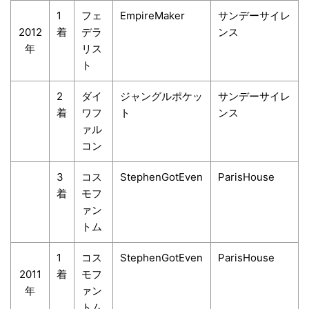
1
フェ
EmpireMaker
サンデーサイレ
2012
着
デラ
ンス
年
リス
ト
2
ダイ
ジャングルポケッ
サンデーサイレ
着
ワフ
ト
ンス
ァル
コン
3
コス
StephenGotEven
ParisHouse
着
モフ
ァン
トム
1
コス
StephenGotEven
ParisHouse
2011
着
モフ
年
ァン
トム