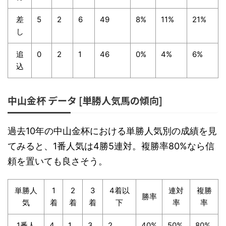
差
5
2
6
49
8%
11%
21%
し
追
0
2
1
46
0%
4%
6%
込
中山金杯 データ [単勝人気馬の傾向]
過去10年の中山金杯における単勝人気別の成績を見
てみると、1番人気は4勝5連対。複勝率80%なら信
頼を置いても良さそう。
単勝人
1
2
3
4着以
連対
複勝
勝率
気
着
着
着
下
率
率
1番人
4
1
3
2
40%
50%
80%