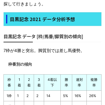
探して行きましょう。
目黒記念 2021 データ分析予想
目黒記念 データ [枠/馬番/脚質別の傾向]
7枠が4勝と突出。脚質別では差し馬優勢。
枠番別の傾向
枠
1
2
3
4着以
勝
連対
複勝
番
着
着
着
下
率
率
率
1枠
1
2
2
14
5%
16%
26%