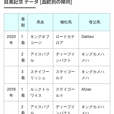
目黒記念 データ [血統別の傾向]
着
馬名
種牡馬
母父馬
順
2020
1
キングオブ
ロードカナ
Galileo
年
着
コージ
ロア
2
アイスバブ
ディープイ
キングカメハ
着
ル
ンパクト
メハ
3
ステイフー
ステイゴー
キングカメハ
着
リッシュ
ルド
メハ
2019
1
ルックトゥ
ステイゴー
Alzao
年
着
ワイス
ルド
2
アイスバブ
ディープイ
キングカメハ
着
ル
ンパクト
メハ