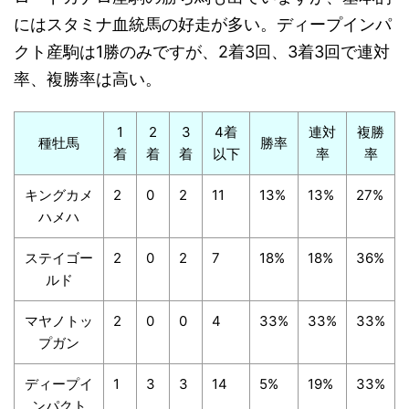
にはスタミナ血統馬の好走が多い。ディープインパ
クト産駒は1勝のみですが、2着3回、3着3回で連対
率、複勝率は高い。
1
2
3
4着
連対
複勝
種牡馬
勝率
着
着
着
以下
率
率
キングカメ
2
0
2
11
13%
13%
27%
ハメハ
ステイゴー
2
0
2
7
18%
18%
36%
ルド
マヤノトッ
2
0
0
4
33%
33%
33%
プガン
ディープイ
1
3
3
14
5%
19%
33%
ンパクト