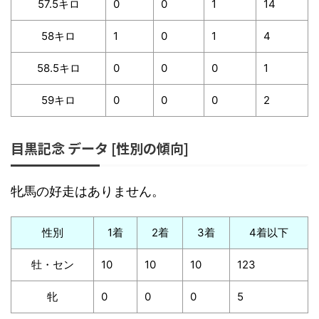
57.5キロ
0
0
1
14
58キロ
1
0
1
4
58.5キロ
0
0
0
1
59キロ
0
0
0
2
目黒記念 データ [性別の傾向]
牝馬の好走はありません。
性別
1着
2着
3着
4着以下
牡・セン
10
10
10
123
牝
0
0
0
5