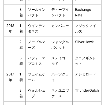
3
ソールイン
ディープイ
Exchange
着
パクト
ンパクト
Rate
2018
1
ウインテン
カンパニー
マジックマイ
年
着
ダネス
ルズ
2
ノーブルマ
ジャングル
SilverHawk
着
ーズ
ポケット
3
パフォーマ
ステイゴー
タニノギムレ
着
プロミス
ルド
ット
2017
1
フェイムゲ
ハーツクラ
アレミロード
年
着
ーム
イ
2
ヴォルシェ
ネオユニヴ
ThunderGulch
着
ーブ
ァース