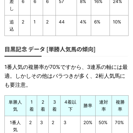
差
6
6
6
57
8%
16%
24%
し
追
2
1
2
44
4%
6%
10%
込
目黒記念 データ [単勝人気馬の傾向]
1番人気の複勝率が70%ですから、3連系の軸には最
適。しかしその他はバラつきが多く、2桁人気馬に
も要注意。
単勝人
1
2
3
4着以
連対
複勝
勝率
気
着
着
着
下
率
率
1番人
2
3
2
3
20%
50%
70%
気