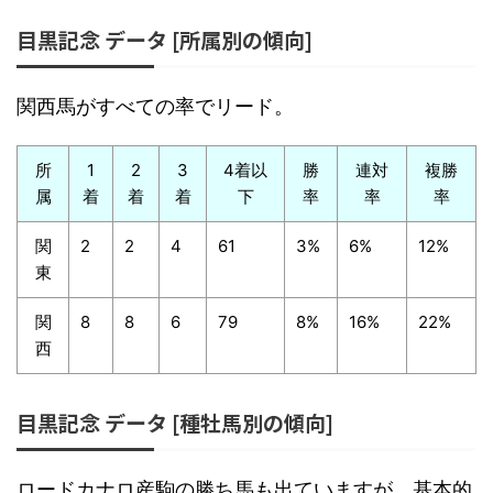
目黒記念 データ [所属別の傾向]
関西馬がすべての率でリード。
所
1
2
3
4着以
勝
連対
複勝
属
着
着
着
下
率
率
率
関
2
2
4
61
3%
6%
12%
東
関
8
8
6
79
8%
16%
22%
西
目黒記念 データ [種牡馬別の傾向]
ロードカナロ産駒の勝ち馬も出ていますが、基本的