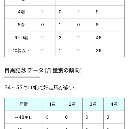
4着
2
0
2
9
5着
0
1
0
8
6～9着
2
2
2
46
10着以下
2
1
2
36
目黒記念 データ [斤量別の傾向]
54～55キロ組に好走馬が多い。
斤量
1着
2着
3着
4着
～48キロ
0
0
0
3