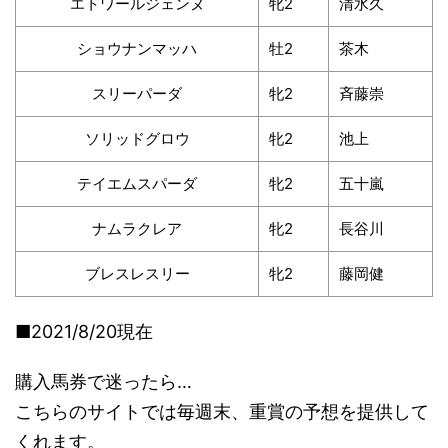
エトワールジェンヌ
牝2
清水久
ショウナンマッハ
牡2
茶木
スリーパーダ
牝2
斉藤崇
ソリッドグロウ
牝2
池上
テイエムスパーダ
牝2
五十嵐
ナムラクレア
牝2
長谷川
ブレスレスリー
牝2
藤岡健
■2021/8/20現在
購入馬券で迷ったら…
こちらのサイトでは毎週末、重賞の予想を提供して
くれます。