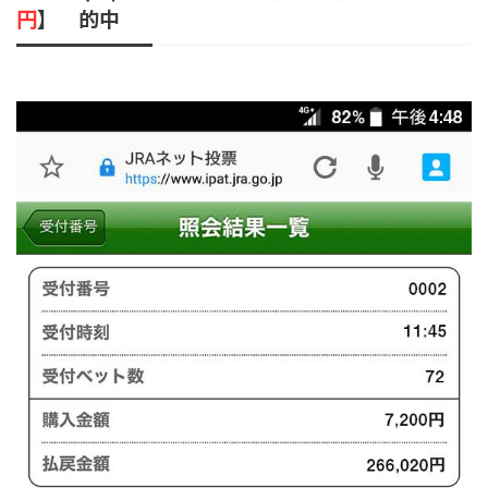
円
】 的中