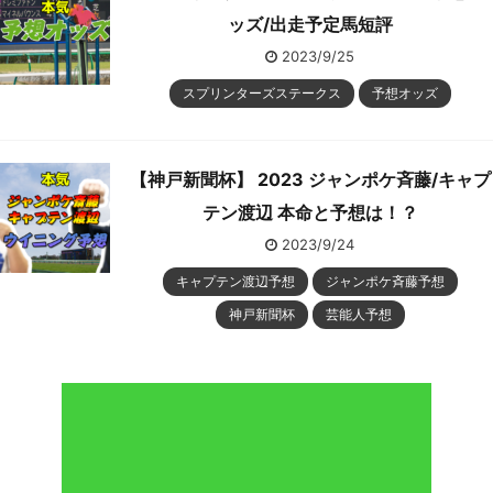
ッズ/出走予定馬短評
2023/9/25
スプリンターズステークス
予想オッズ
【神戸新聞杯】 2023 ジャンポケ斉藤/キャプ
テン渡辺 本命と予想は！？
2023/9/24
キャプテン渡辺予想
ジャンポケ斉藤予想
神戸新聞杯
芸能人予想