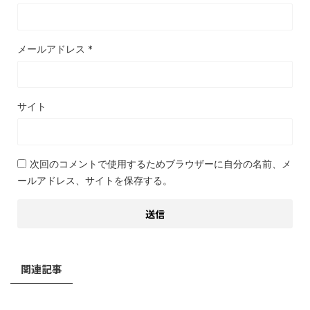
メールアドレス
*
サイト
次回のコメントで使用するためブラウザーに自分の名前、メ
ールアドレス、サイトを保存する。
関連記事