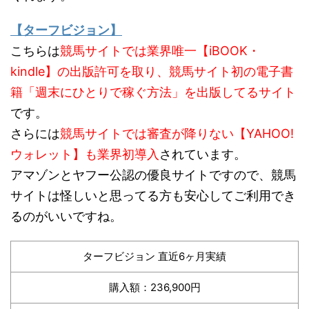
【ターフビジョン】
こちらは
競馬サイトでは業界唯一【iBOOK・
kindle】の出版許可を取り、競馬サイト初の電子書
籍「週末にひとりで稼ぐ方法」を出版してるサイト
です。
さらには
競馬サイトでは審査が降りない【YAHOO!
ウォレット】も業界初導入
されています。
アマゾンとヤフー公認の優良サイトですので、競馬
サイトは怪しいと思ってる方も安心してご利用でき
るのがいいですね。
ターフビジョン 直近6ヶ月実績
購入額：236,900円