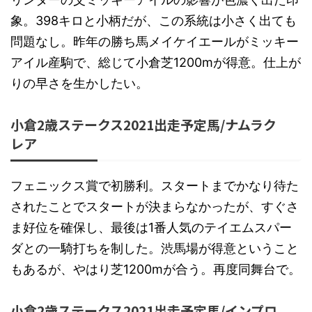
象。398キロと小柄だが、この系統は小さく出ても
問題なし。昨年の勝ち馬メイケイエールがミッキー
アイル産駒で、総じて小倉芝1200mが得意。仕上が
りの早さを生かしたい。
小倉2歳ステークス2021出走予定馬/ナムラク
レア
フェニックス賞で初勝利。スタートまでかなり待た
されたことでスタートが決まらなかったが、すぐさ
ま好位を確保し、最後は1番人気のテイエムスパー
ダとの一騎打ちを制した。渋馬場が得意ということ
もあるが、やはり芝1200mが合う。再度同舞台で。
小倉2歳ステークス2021出走予定馬/インプロ