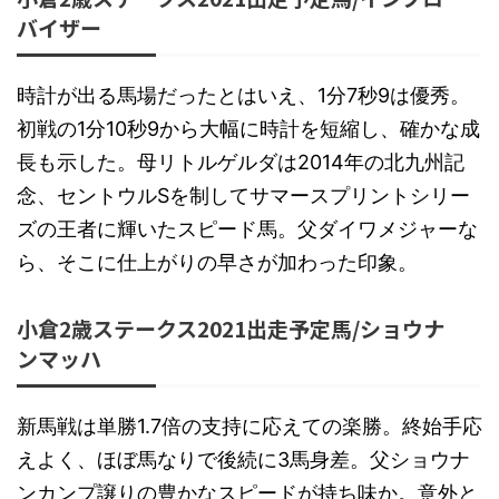
バイザー
時計が出る馬場だったとはいえ、1分7秒9は優秀。
初戦の1分10秒9から大幅に時計を短縮し、確かな成
長も示した。母リトルゲルダは2014年の北九州記
念、セントウルSを制してサマースプリントシリー
ズの王者に輝いたスピード馬。父ダイワメジャーな
ら、そこに仕上がりの早さが加わった印象。
小倉2歳ステークス2021出走予定馬/ショウナ
ンマッハ
新馬戦は単勝1.7倍の支持に応えての楽勝。終始手応
えよく、ほぼ馬なりで後続に3馬身差。父ショウナ
ンカンプ譲りの豊かなスピードが持ち味か。意外と