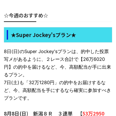
☆今週のおすすめ☆
★Super Jockey'sプラン★
8日(日)のSuper Jockey'sプランは、的中した投票
写メがあるように、２レース合計で【26万6020
円】の的中を届けるなど、今、高額配当が手に出来
るプラン。
7日(土)も「32万1280円」の的中をお届けするな
ど、今、高額配当を手にするなら確実に参加すべき
プランです。
8月8日(日) 新潟８Ｒ ３連単 【
53万2950