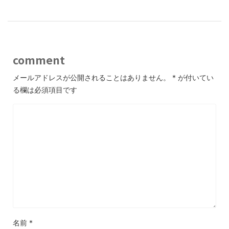
comment
メールアドレスが公開されることはありません。
*
が付いてい
る欄は必須項目です
名前
*