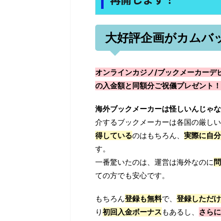
大好評企画がカムバ
オンラインカジノ/ブックメーカーデ
の入金額と同額分ご祝儀プレゼント！
海外ブックメーカーは怪しいんじゃな
介するブックメーカーは各国の厳しい
得している
のはもちろん、
実際に自分
す。
一番驚いたのは、運営は海外なのに
問
ての方でも安心です。
もちろん
登録も無料
で、
登録しただけ
り
初回入金ボーナス
もあるし、
さらに