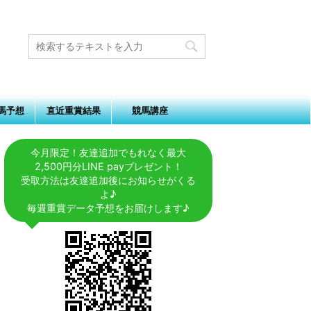
馬予想
直近重賞結果
競馬講座
今月限定！友達追加でもれなく最大
2,500円分LINE payプレゼント！
受取方法は友達追加後にお知らせがくる
よ♪
毎週重賞データ予想をお届けします♪