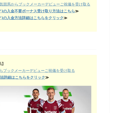
して本気競馬からブックメーカーデビューご祝儀を受け取る
ンカジノ)の入金不要ボーナス受け取り方法はこちら
≫
カジノ)の入金方法詳細はこちらをクリック
≫
馬】
競馬からブックメーカーデビューご祝儀を受け取る
金方法詳細はこちらをクリック
≫