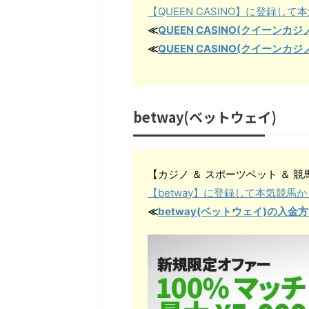
【QUEEN CASINO】に登録
≪
QUEEN CASINO(クイー
≪
QUEEN CASINO(クイーン
betway(ベットウェイ)
【カジノ ＆ スポーツベット ＆ 競
【‎‎betway】に登録して本気
≪
betway(ベットウェイ)の入