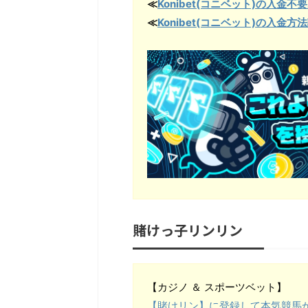
≪
Konibet(コニベット)の入
≪
Konibet(コニベット)の入金
賭けっ子リンリン
【カジノ ＆ スポーツベット】
【賭けリン】に登録して本気競馬