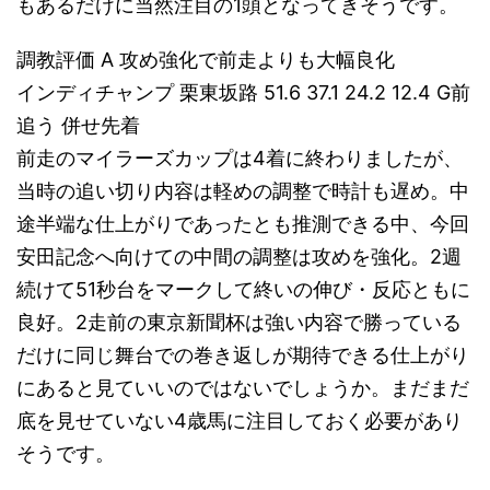
もあるだけに当然注目の1頭となってきそうです。
調教評価 A 攻め強化で前走よりも大幅良化
インディチャンプ 栗東坂路 51.6 37.1 24.2 12.4 G前
追う 併せ先着
前走のマイラーズカップは4着に終わりましたが、
当時の追い切り内容は軽めの調整で時計も遅め。中
途半端な仕上がりであったとも推測できる中、今回
安田記念へ向けての中間の調整は攻めを強化。2週
続けて51秒台をマークして終いの伸び・反応ともに
良好。2走前の東京新聞杯は強い内容で勝っている
だけに同じ舞台での巻き返しが期待できる仕上がり
にあると見ていいのではないでしょうか。まだまだ
底を見せていない4歳馬に注目しておく必要があり
そうです。