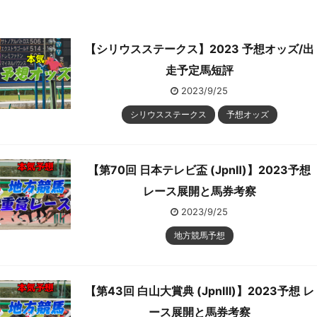
【シリウスステークス】2023 予想オッズ/出
走予定馬短評
2023/9/25
シリウスステークス
予想オッズ
【第70回 日本テレビ盃 (JpnⅡ)】2023予想
レース展開と馬券考察
2023/9/25
地方競馬予想
【第43回 白山大賞典 (JpnⅢ)】2023予想 レ
ース展開と馬券考察