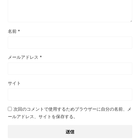
名前
*
メールアドレス
*
サイト
次回のコメントで使用するためブラウザーに自分の名前、メ
ールアドレス、サイトを保存する。