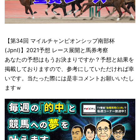
【第34回 マイルチャンピオンシップ南部杯
(JpnⅠ)】2021予想 レース展開と馬券考察
あなたの予想はもうお決まりですか？予想と結果を
掲載しておりますので、参考にしていただければ幸
いです。当たった際には是非コメントお願いいたし
ますｗ