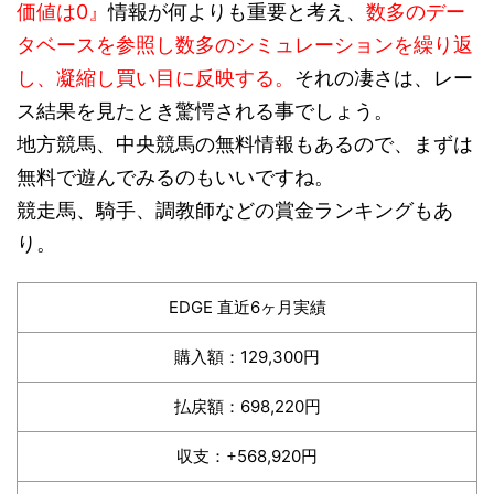
価値は0』
情報が何よりも重要と考え、
数多のデー
タベースを参照し数多のシミュレーションを繰り返
し、凝縮し買い目に反映する。
それの凄さは、レー
ス結果を見たとき驚愕される事でしょう。
地方競馬、中央競馬の無料情報もあるので、まずは
無料で遊んでみるのもいいですね。
競走馬、騎手、調教師などの賞金ランキングもあ
り。
EDGE 直近6ヶ月実績
購入額：129,300円
払戻額：698,220円
収支：+568,920円