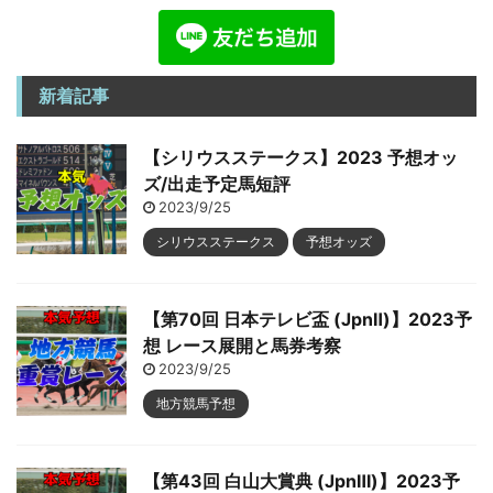
新着記事
【シリウスステークス】2023 予想オッ
ズ/出走予定馬短評
2023/9/25
シリウスステークス
予想オッズ
【第70回 日本テレビ盃 (JpnⅡ)】2023予
想 レース展開と馬券考察
2023/9/25
地方競馬予想
【第43回 白山大賞典 (JpnⅢ)】2023予