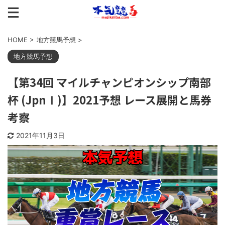
HOME
>
地方競馬予想
>
地方競馬予想
【第34回 マイルチャンピオンシップ南部
杯 (JpnⅠ)】2021予想 レース展開と馬券
考察
2021年11月3日