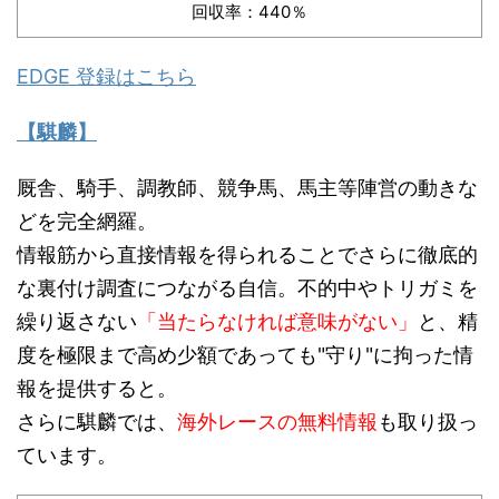
回収率：440％
EDGE 登録はこちら
【騏麟】
厩舎、騎手、調教師、競争馬、馬主等陣営の動きな
どを完全網羅。
情報筋から直接情報を得られることでさらに徹底的
な裏付け調査につながる自信。不的中やトリガミを
繰り返さない
「当たらなければ意味がない」
と、精
度を極限まで高め少額であっても"守り"に拘った情
報を提供すると。
さらに騏麟では、
海外レースの無料情報
も取り扱っ
ています。