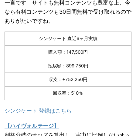
一言です。サイトも無料コンテンツも豊富な上、今
なら有料コンテンツも30日間無料で受け取れるので
ありがたいですね。
シンジケート 直近6ヶ月実績
購入額：147,500円
払戻額：899,750円
収支：+752,250円
回収率：510％
シンジケート 登録はこちら
【ハイヴォルテージ】
利益分岐のオッズを算出し、実力に比例しないオッ