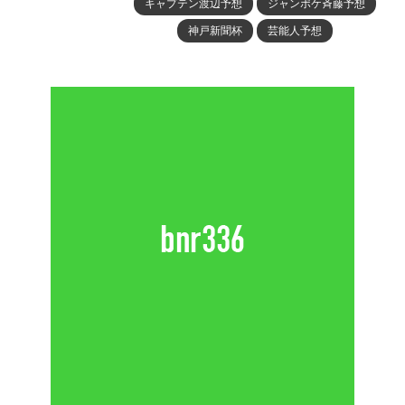
キャプテン渡辺予想
ジャンポケ斉藤予想
神戸新聞杯
芸能人予想