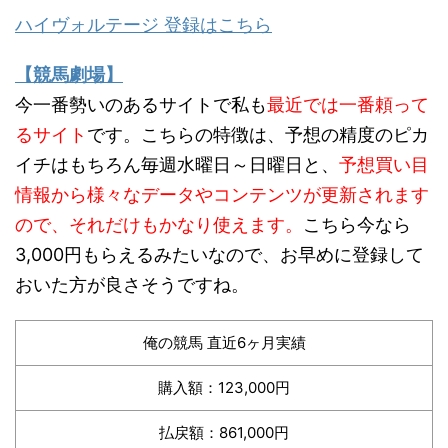
ハイヴォルテージ 登録はこちら
【競馬劇場】
今一番勢いのあるサイトで私も
最近では一番頼って
るサイト
です。こちらの特徴は、予想の精度のピカ
イチはもちろん毎週水曜日～日曜日と、
予想買い目
情報から様々なデータやコンテンツが更新されます
ので、それだけもかなり使えます。
こちら今なら
3,000円もらえるみたいなので、お早めに登録して
おいた方が良さそうですね。
俺の競馬 直近6ヶ月実績
購入額：123,000円
払戻額：861,000円