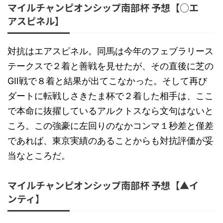
マイルチャンピオンシップ南部杯 予想【○エ
アスピネル】
対抗はエアスピネル。同馬は今年のフェブラリース
テークスで２着と善戦を見せたが、その直後に芝の
GⅡ戦で８着と結果が出てこなかった。そして再び
ダートに転戦しさきたま杯で２着した相手は、ここ
で本命に抜擢しているアルクトスなら文句はないと
ころ。この強豪に左回りのなかコンマ１秒差と僅差
であれば、東京実績のあることからも対抗評価が妥
当なところだ。
マイルチャンピオンシップ南部杯 予想【▲イ
ンティ】