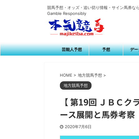
競馬予想・オッズ・追い切り情報・サイン馬券なら
Gamble Responsibly
芸能人予想
予想
デー
HOME
>
地方競馬予想
>
地方競馬予想
【 第19回 ＪＢＣクラシ
ース展開と馬券考察
2020年7月6日