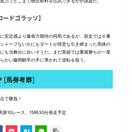
底力でどこまで懸念材料を払拭できるかが課題だ。
ロードゴラッソ】
に安定感より爆発力期待の同馬であるが、前走では６番
シャープないかにもダートが得意な引き締まった馬体の
にも当舞台に合いそうだ。まだ実績では重賞勝ちが一度
らかい藤岡騎手の手に導かれて逆転を狙う。
 [馬券考察]
点で勝負！
第10レース、15時30分発走予定