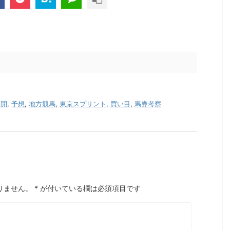
展開
,
予想
,
地方競馬
,
東京スプリント
,
買い目
,
馬券考察
りません。
*
が付いている欄は必須項目です