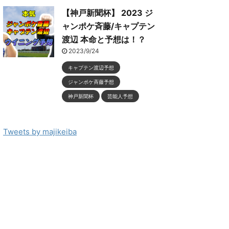
【神戸新聞杯】 2023 ジ
ャンポケ斉藤/キャプテン
渡辺 本命と予想は！？
2023/9/24
キャプテン渡辺予想
ジャンポケ斉藤予想
神戸新聞杯
芸能人予想
Tweets by majikeiba