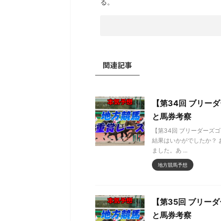
る。
関連記事
【第34回 ブリーダ
と馬券考察
【第34回 ブリーダーズゴ
結果はいかがでしたか？
ました。あ ...
地方競馬予想
【第35回 ブリーダ
と馬券考察