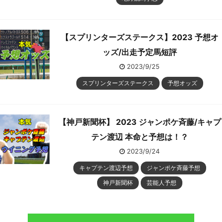
【スプリンターズステークス】2023 予想オ
ッズ/出走予定馬短評
2023/9/25
スプリンターズステークス
予想オッズ
【神戸新聞杯】 2023 ジャンポケ斉藤/キャプ
テン渡辺 本命と予想は！？
2023/9/24
キャプテン渡辺予想
ジャンポケ斉藤予想
神戸新聞杯
芸能人予想