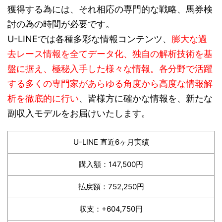
獲得する為には、それ相応の専門的な戦略、馬券検
討の為の時間が必要です。
U-LINEでは各種多彩な情報コンテンツ、
膨大な過
去レース情報を全てデータ化、独自の解析技術を基
盤に据え、極秘入手した様々な情報。各分野で活躍
する多くの専門家があらゆる角度から高度な情報解
析を徹底的に行い
、皆様方に確かな情報を、新たな
副収入モデルをお届けいたします。
U-LINE 直近6ヶ月実績
購入額：147,500円
払戻額：752,250円
収支：+604,750円