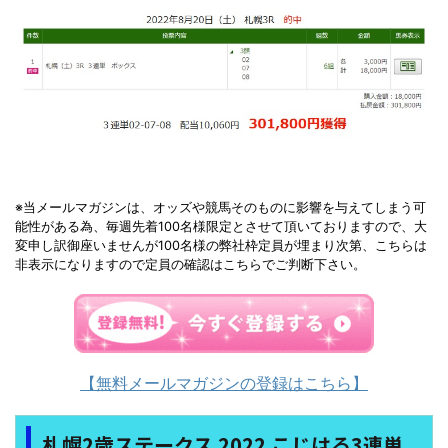
※当メールマガジンは、オッズや競馬そのものに影響を与えてしまう可
能性がある為、毎週先着100名様限定とさせて頂いておりますので、大
変申し訳御座いませんが100名様の弊社枠定員が埋まり次第、こちらは
非表示になりますので定員の確認はこちらでご判断下さい。
【無料メールマガジンの登録はこちら】
札幌2歳ステークス 2022 こじはる3連単