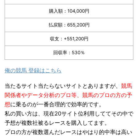
購入額：104,000円
払戻額：655,200円
収支：+551,200円
回収率：530％
俺の競馬 登録はこちら
当たるサイト当たらないサイトとありますが、
競馬
関係者やデータ分析のプロ等、競馬のプロの方の予
想
に乗るのが一番合理的で効率的です。
私の買い方は、現在20サイト位利用しててその中で
予想が複数社被るレースを購入してます。
プロの方が複数選んだレースはやはり的中率は高い