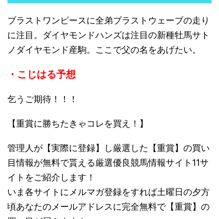
ブラストワンピースに全弟ブラストウェーブの走り
に注目。ダイヤモンドハンズは注目の新種牡馬サト
ノダイヤモンド産駒。ここで父の名をあげたい。
・こじはる予想
乞うご期待！！！
【重賞に勝ちたきゃコレを買え！】
管理人が【実際に登録】し厳選した【重賞】の買い
目情報が無料で貰える厳選優良競馬情報サイト11サ
イトをご紹介します！
いま各サイトにメルマガ登録をすれば土曜日の夕方
頃あなたのメールアドレスに完全無料で【重賞】の