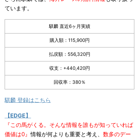
ています。
騏麟 直近6ヶ月実績
購入額：115,900円
払戻額：556,320円
収支：+440,420円
回収率：380％
騏麟 登録はこちら
【EDGE】
『この馬がくる。そんな情報を誰もが知っていれば
価値は0』
情報が何よりも重要と考え、
数多のデー