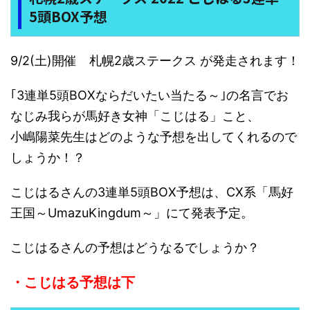
5頭BOX予想
9/2(土)開催 札幌2歳ステークス が発走されます！
｢3連単5頭BOXならだいたい当たる～｣の名言でお
なじみ我らが馬好き女神「こじはる」こと、
小嶋陽菜先生はどのような予想を出してくれるので
しょうか！？
こじはるさんの3連単5頭BOX予想は、CX系「馬好
王国～UmazuKingdum～」にて発表予定。
こじはるさんの予想はどうなるでしょうか？
・こじはる予想は下