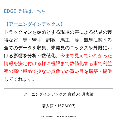
EDGE 登録はこちら
【アーニングインデックス】
トラックマンを始めとする現場の声による発見の獲
得など、馬・騎手・調教・馬主・等、競馬に関する
全てのデータを収集。未発見のニックスや外厩にお
ける影響を分析～数値化。
今まで見えていなかった
情報を決定付ける様に極限まで数値化する事で利益
率の高い極めて少ない点数での買い目を構築・提供
してくれます。
アーニングインデックス 直近6ヶ月実績
購入額：157,600円