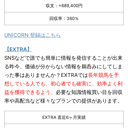
収支：+689,400円
回収率：360％
UNICORN 登録はこちら
【EXTRA】
SNSなどで誰でも簡単に情報を発信することが出来
る昨今、価値が分からない情報を鵜呑みにしてしま
った事はありませんか？EXTRAでは
長年競馬を予
想している人でも、初心者でも確実に、効率よく利
益を獲得できるよう、
必要な知識情報買い目を回収
率や高配当など様々なプランでの提供があります。
EXTRA 直近6ヶ月実績