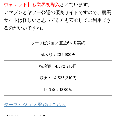
ウォレット】も業界初導入
されています。
アマゾンとヤフー公認の優良サイトですので、競馬
サイトは怪しいと思ってる方も安心してご利用でき
るのがいいですね。
ターフビジョン 直近6ヶ月実績
購入額：236,900円
払戻額：4,572,210円
収支：+4,535,310円
回収率：1830％
ターフビジョン 登録はこちら