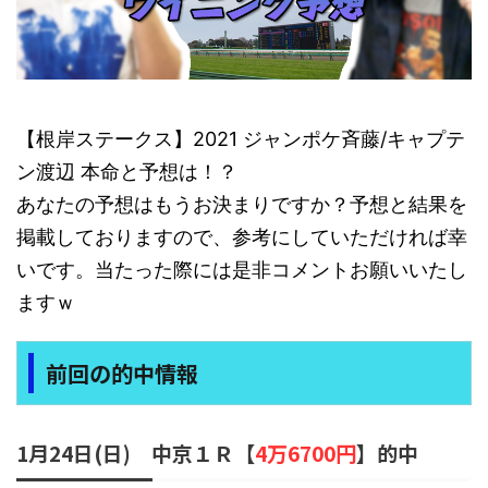
【根岸ステークス】2021 ジャンポケ斉藤/キャプテ
ン渡辺 本命と予想は！？
あなたの予想はもうお決まりですか？予想と結果を
掲載しておりますので、参考にしていただければ幸
いです。当たった際には是非コメントお願いいたし
ますｗ
前回の的中情報
1月24日(日) 中京１Ｒ【
4万6700円
】的中