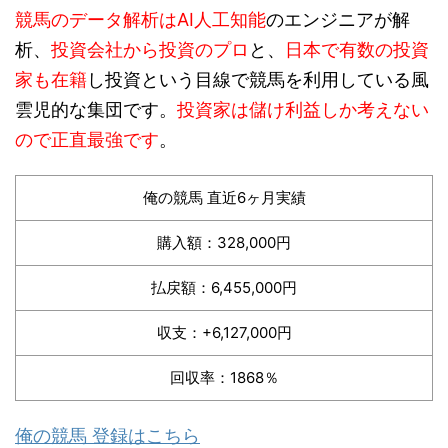
競馬のデータ解析はAI人工知能
のエンジニアが解
析、
投資会社から投資のプロ
と、
日本で有数の投資
家も在籍
し投資という目線で競馬を利用している風
雲児的な集団です。
投資家は儲け利益しか考えない
ので正直最強です
。
俺の競馬 直近6ヶ月実績
購入額：328,000円
払戻額：6,455,000円
収支：+6,127,000円
回収率：1868％
俺の競馬 登録はこちら