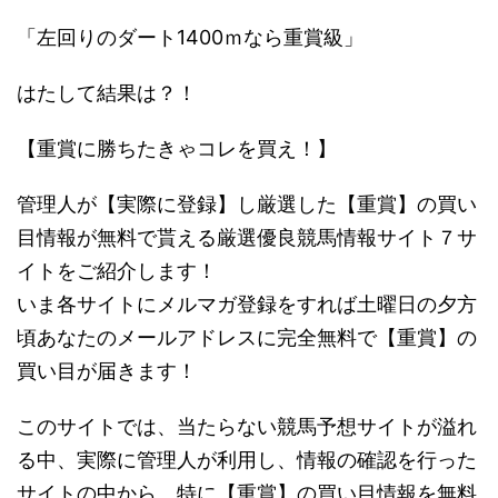
「左回りのダート1400ｍなら重賞級」
はたして結果は？！
【重賞に勝ちたきゃコレを買え！】
管理人が【実際に登録】し厳選した【重賞】の買い
目情報が無料で貰える厳選優良競馬情報サイト７サ
イトをご紹介します！
いま各サイトにメルマガ登録をすれば土曜日の夕方
頃あなたのメールアドレスに完全無料で【重賞】の
買い目が届きます！
このサイトでは、当たらない競馬予想サイトが溢れ
る中、実際に管理人が利用し、情報の確認を行った
サイトの中から、特に【重賞】の買い目情報を無料