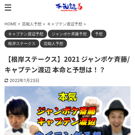
HOME
>
芸能人予想
>
キャプテン渡辺予想
>
キャプテン渡辺予想
ジャンポケ斉藤予想
予想
根岸ステークス
芸能人予想
【根岸ステークス】2021 ジャンポケ斉藤/
キャプテン渡辺 本命と予想は！？
2022年1月23日