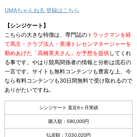
UMAちゃんねる 登録はこちら
【シンジケート】
こちらの大きな特徴は、専門誌の
トラックマンを経
て馬主・クラブ法人・美浦トレセンマネージャーを
勤めあげた「高橋英夫さん」が予想を提供
してくれ
る事です。やはり競馬関係者の情報と分析は流石の
一言です。サイトも無料コンテンツも豊富な上、今
なら有料コンテンツも30日間無料で受け取れるので
ありがたいですね。
シンジケート 直近6ヶ月実績
購入額：590,000円
払戻額：7,030,020円