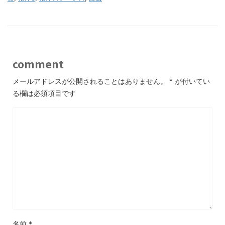
comment
メールアドレスが公開されることはありません。
*
が付いてい
る欄は必須項目です
名前
*