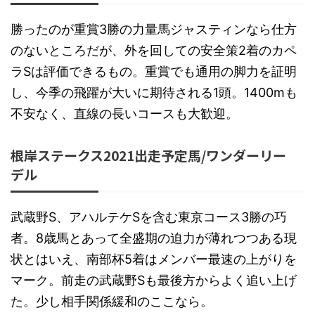
勝ったのが重賞3勝の力量馬ジャスティンなら仕方
のないところだが、外を回しての安全策2着のカペ
ラSは評価できるもの。重賞でも通用の脚力を証明
し、今季の飛躍が大いに期待される1頭。1400mも
不安なく、直線の長いコースも大歓迎。
根岸ステークス2021出走予定馬/ワンダーリー
デル
武蔵野S、アハルテケSを含む東京コース3勝の巧
者。8歳馬とあって全盛期の迫力が薄れつつある現
状とはいえ、南部杯5着はメンバー最速の上がりを
マーク。前走の武蔵野Sも最後方からよく追い上げ
た。少し相手関係緩和のここなら。