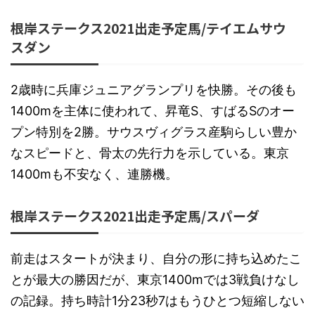
根岸ステークス2021出走予定馬/テイエムサウ
スダン
2歳時に兵庫ジュニアグランプリを快勝。その後も
1400mを主体に使われて、昇竜S、すばるSのオー
プン特別を2勝。サウスヴィグラス産駒らしい豊か
なスピードと、骨太の先行力を示している。東京
1400mも不安なく、連勝機。
根岸ステークス2021出走予定馬/スパーダ
前走はスタートが決まり、自分の形に持ち込めたこ
とが最大の勝因だが、東京1400mでは3戦負けなし
の記録。持ち時計1分23秒7はもうひとつ短縮しない