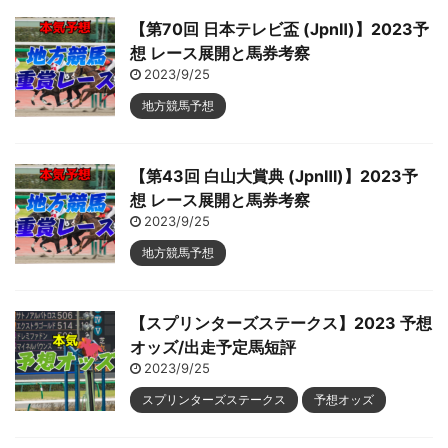
【第70回 日本テレビ盃 (JpnⅡ)】2023予
想 レース展開と馬券考察
2023/9/25
地方競馬予想
【第43回 白山大賞典 (JpnⅢ)】2023予
想 レース展開と馬券考察
2023/9/25
地方競馬予想
【スプリンターズステークス】2023 予想
オッズ/出走予定馬短評
2023/9/25
スプリンターズステークス
予想オッズ