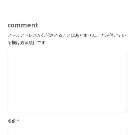
comment
メールアドレスが公開されることはありません。
*
が付いてい
る欄は必須項目です
名前
*