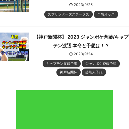
2023/9/25
スプリンターズステークス
予想オッズ
【神戸新聞杯】 2023 ジャンポケ斉藤/キャプ
テン渡辺 本命と予想は！？
2023/9/24
キャプテン渡辺予想
ジャンポケ斉藤予想
神戸新聞杯
芸能人予想