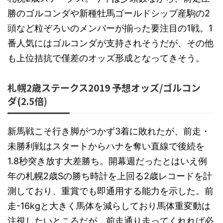
勝のゴルコンダや新種牡馬ゴールドシップ産駒の2
頭など粒ぞろいのメンバーが揃った要注目の1戦。1
番人気にはゴルコンダが支持されそうだが、その他
も上位拮抗で僅差のオッズ形成となってきそう。
札幌2歳ステークス2019 予想オッズ/ゴルコン
ダ(2.5倍)
新馬戦こそ行き脚がつかず3着に敗れたが、前走・
未勝利戦はスタートからハナを奪い直線で後続を
1.8秒突き放す大差勝ち。開幕週だったとはいえ例
年の札幌2歳Sの勝ち時計を上回る2歳レコードを計
測しており、重賞でも即通用する能力を示した。前
走-16kgと大きく馬体を減らしており馬体重変動は
注視したいところだが、前走通り走ってくれれば必