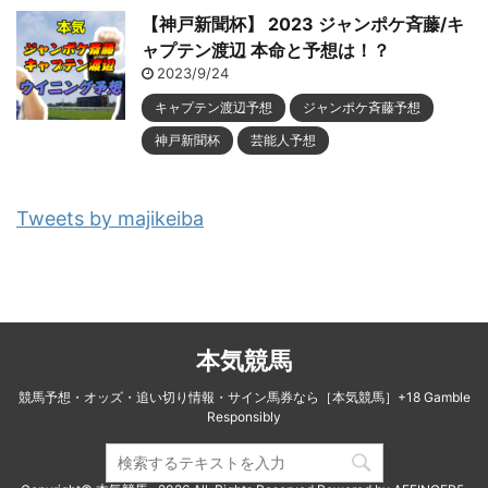
【神戸新聞杯】 2023 ジャンポケ斉藤/キ
ャプテン渡辺 本命と予想は！？
2023/9/24
キャプテン渡辺予想
ジャンポケ斉藤予想
神戸新聞杯
芸能人予想
Tweets by majikeiba
本気競馬
競馬予想・オッズ・追い切り情報・サイン馬券なら［本気競馬］+18 Gamble
Responsibly