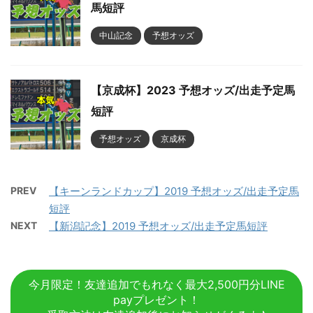
馬短評
中山記念
予想オッズ
【京成杯】2023 予想オッズ/出走予定馬
短評
予想オッズ
京成杯
PREV
【キーンランドカップ】2019 予想オッズ/出走予定馬
短評
NEXT
【新潟記念】2019 予想オッズ/出走予定馬短評
今月限定！友達追加でもれなく最大2,500円分LINE
payプレゼント！