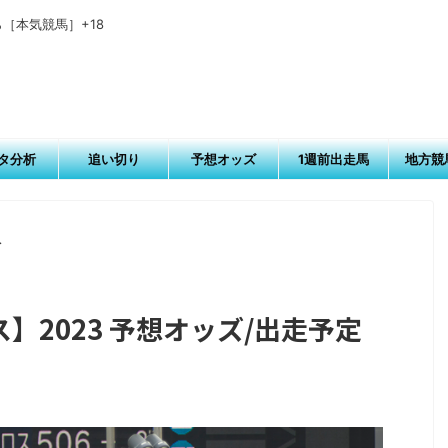
［本気競馬］+18
タ分析
追い切り
予想オッズ
1週前出走馬
地方競
>
】2023 予想オッズ/出走予定