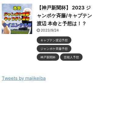
【神戸新聞杯】 2023 ジ
ャンポケ斉藤/キャプテン
渡辺 本命と予想は！？
2023/9/24
キャプテン渡辺予想
ジャンポケ斉藤予想
神戸新聞杯
芸能人予想
Tweets by majikeiba