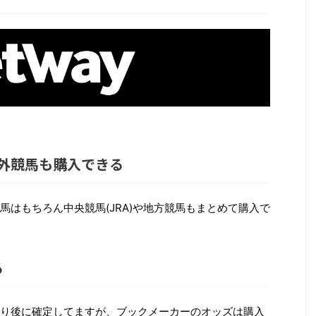
/海外競馬も購入できる
馬はもちろん中央競馬(JRA)や地方競馬もまとめて購入で
る
り後に確定してますが、ブックメーカーのオッズは購入