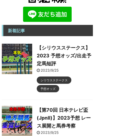
新着記事
【シリウスステークス】
2023 予想オッズ/出走予
定馬短評
2023/9/25
シリウスステークス
予想オッズ
【第70回 日本テレビ盃
(JpnⅡ)】2023予想 レー
ス展開と馬券考察
2023/9/25