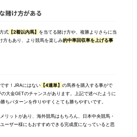
な賭け方がある
方式
【2着以内馬】
を当てる賭け方や、複勝よりさらに当
け方もあり、より競馬を楽しみ
的中率回収率を上げる事
です！JRAにはない
【4連単】
の馬券を購入する事がで
夢の大金GETのチャンスがあります。上記で述べたように
の勝ちパターンを作りやすくとても勝ちやすいです。
メリットがあり、海外競馬はもちろん、日本中央競馬・
ユーザー様にもおすすめできる完成度になっていると思