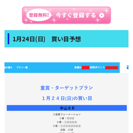
1月24日(日) 買い目予想