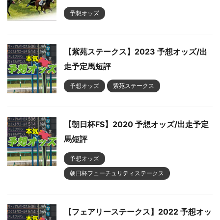
予想オッズ
【紫苑ステークス】2023 予想オッズ/出
走予定馬短評
予想オッズ
紫苑ステークス
【朝日杯FS】2020 予想オッズ/出走予定
馬短評
予想オッズ
朝日杯フューチュリティステークス
【フェアリーステークス】2022 予想オッ