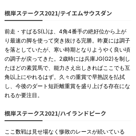
根岸ステークス2021/テイエムサウスダン
前走・すばるS(L)は、4角4番手の絶好位から上が
り最速の脚を使って突き抜ける完勝。昨夏には調子
を落としていたが、寒い時期となりようやく良い頃
の調子が戻ってきた。2歳時には兵庫JG(G2)を制し
たほどの素質馬で、能力さえ出しきればここでも互
角以上にやれるはず。久々の重賞で早熟説を払拭
し、今後のダート短距離重賞を盛り上げる存在にな
れるか要注目。
根岸ステークス2021/ハイランドピーク
ここ数戦は見せ場なく惨敗のレースが続いている