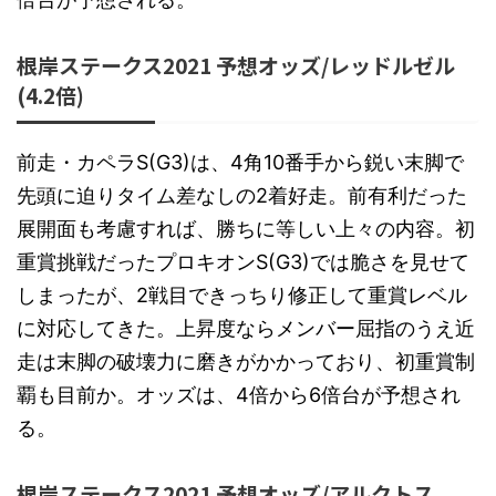
根岸ステークス2021 予想オッズ/レッドルゼル
(4.2倍)
前走・カペラS(G3)は、4角10番手から鋭い末脚で
先頭に迫りタイム差なしの2着好走。前有利だった
展開面も考慮すれば、勝ちに等しい上々の内容。初
重賞挑戦だったプロキオンS(G3)では脆さを見せて
しまったが、2戦目できっちり修正して重賞レベル
に対応してきた。上昇度ならメンバー屈指のうえ近
走は末脚の破壊力に磨きがかかっており、初重賞制
覇も目前か。オッズは、4倍から6倍台が予想され
る。
根岸ステークス2021 予想オッズ/アルクトス