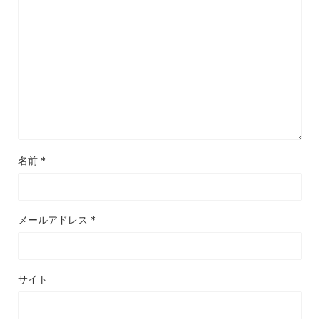
名前
*
メールアドレス
*
サイト