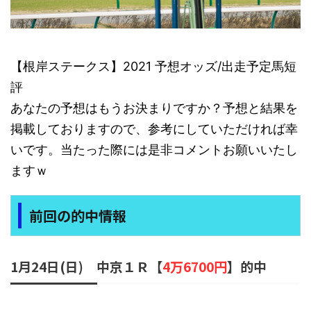
【根岸ステークス】2021 予想オッズ/出走予定馬短
評
あなたの予想はもうお決まりですか？予想と結果を
掲載しておりますので、参考にしていただければ幸
いです。当たった際には是非コメントお願いいたし
ますｗ
前回の的中情報
1月24日(日) 中京１Ｒ【
4万6700円
】的中