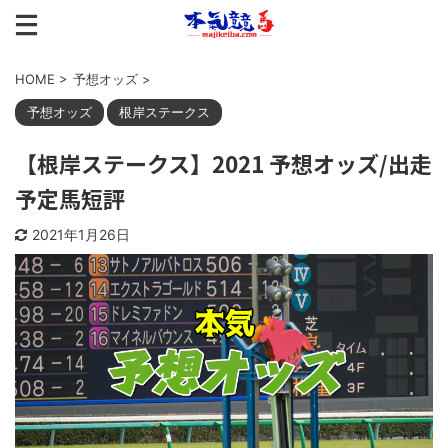
HOME
>
予想オッズ
>
予想オッズ
根岸ステークス
【根岸ステークス】2021 予想オッズ/出走
予定馬短評
2021年1月26日