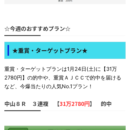
☆今週のおすすめプラン☆
★重賞・ターゲットプラン★
重賞・ターゲットプランは1月24日(土)に【31万
2780円】の的中や、重賞ＡＪＣＣで的中を届ける
など、今爆当たりの人気No.1プラン！
中山８Ｒ ３連複 【
31万2780円
】 的中