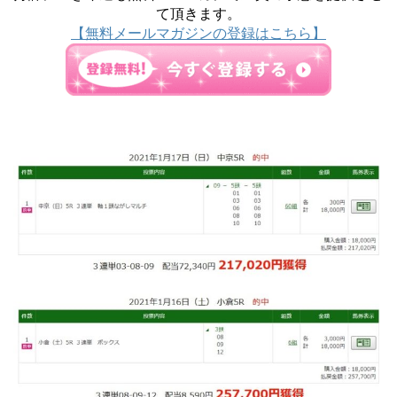
て頂きます。
【無料メールマガジンの登録はこちら】