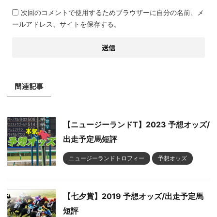
次回のコメントで使用するためブラウザーに自分の名前、メ
ールアドレス、サイトを保存する。
関連記事
【ニュージーランドT】2023 予想オッズ/
出走予定馬短評
ニュージーランドトロフィー
予想オッズ
【七夕賞】2019 予想オッズ/出走予定馬
短評