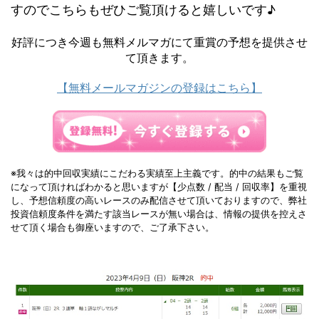
すのでこちらもぜひご覧頂けると嬉しいです♪
好評につき今週も無料メルマガにて重賞の予想を提供させ
て頂きます。
【無料メールマガジンの登録はこちら】
※我々は的中回収実績にこだわる実績至上主義です。的中の結果もご覧
になって頂ければわかると思いますが【少点数 / 配当 / 回収率】を重視
し、予想信頼度の高いレースのみ配信させて頂いておりますので、弊社
投資信頼度条件を満たす該当レースが無い場合は、情報の提供を控えさ
せて頂く場合も御座いますので、ご了承下さい。