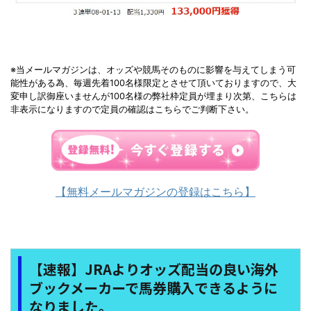
※当メールマガジンは、オッズや競馬そのものに影響を与えてしまう可
能性がある為、毎週先着100名様限定とさせて頂いておりますので、大
変申し訳御座いませんが100名様の弊社枠定員が埋まり次第、こちらは
非表示になりますので定員の確認はこちらでご判断下さい。
【無料メールマガジンの登録はこちら】
【速報】JRAよりオッズ配当の良い海外
ブックメーカーで馬券購入できるように
なりました。