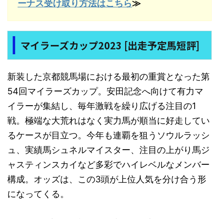
ーナス受け取り方法はこちら
≫
マイラーズカップ2023 [出走予定馬短評]
新装した京都競馬場における最初の重賞となった第
54回マイラーズカップ。安田記念へ向けて有力マ
イラーが集結し、毎年激戦を繰り広げる注目の1
戦。極端な大荒れはなく実力馬が順当に好走してい
るケースが目立つ。今年も連覇を狙うソウルラッシ
ュ、実績馬シュネルマイスター、注目の上がり馬ジ
ャスティンスカイなど多彩でハイレベルなメンバー
構成。オッズは、この3頭が上位人気を分け合う形
になってくる。