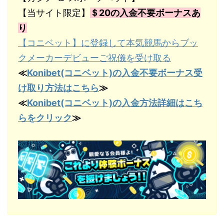
【当サイト限定】
＄20の入金不要ボーナスあ
り
【コニベット】に登録して本気競馬からブッ
クメーカーデビューご祝儀を受け取る
≪
Konibet(コニベット)の入金不要ボーナス受
け取り方法はこちら
≫
≪
Konibet(コニベット)の入金方法詳細はこち
らをクリック
≫