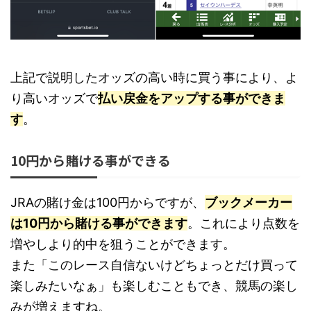
上記で説明したオッズの高い時に買う事により、よ
り高いオッズで
払い戻金をアップする事ができま
す
。
10円から賭ける事ができる
JRAの賭け金は100円からですが、
ブックメーカー
は10円から賭ける事ができます
。これにより点数を
増やしより的中を狙うことができます。
また「このレース自信ないけどちょっとだけ買って
楽しみたいなぁ」も楽しむこともでき、競馬の楽し
みが増えますね。