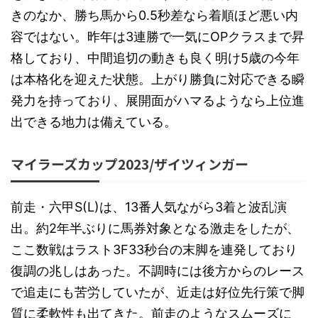
きのなか、勝ち馬から0.5秒差なら着順ほど悪い内
容ではない。昨年は3連勝で一気にOPクラスまで昇
格しており、中間追切の動きも良く明け5歳の今年
は本格化を迎えた状態。上がり勝負に対応できる瞬
発力を持っており、展開面がハマるようなら上位進
出できる地力は備えている。
マイラーズカップ2023/ザイツィンガー
前走・六甲S(L)は、13番人気ながら3着と波乱演
出。約2年半ぶりに馬券対象となる激走をしたが、
ここ数戦はラスト3F33秒台の末脚を連発しており
復調の兆しはあった。不調時には後方からのレース
で追走にも苦労していたが、近走は好位先行策で脚
質に柔軟性も出てきた。前走のようなスムーズに