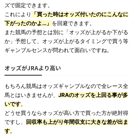
ズで固定できます。
これにより
「買った時はオッズ付いたのにこんなに
下がったのかよ…」
を回避できます。
また競馬の予想とは別に「オッズが上がるか下がる
か」予想して、オッズが上がるタイミングで買う等
ギャンブルセンスが問われて面白いですね。
オッズがJRAより高い
もちろん競馬はオッズギャンブルなので全レース全
馬とはいきませんが、
JRAのオッズを上回る事が多
いです
。
どうせ買うならオッズが高い方で買った方が絶対得
ですし、
回収率も上がり年間収支に大きな差が出ま
す
。