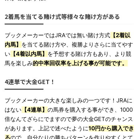
2着馬を当てる賭け式等様々な賭け方がある
ブックメーカーではJRAでは無い賭け方式
【2着以
内馬】
を当てる賭け方や、複勝よりさらに当てやす
い
【4着以内馬】
を予想する賭け方もあり、より競
馬を楽しみ
的中率回収率を上げる事が可能です。
4連単で大金GET！
ブックメーカーの大きな楽しみの一つです！JRAに
はない
【4連単】
の馬券を購入する事ができ、1000
倍なんてざらにでますので夢の大金GETのチャンス
があります。上記で述べたように
10円から購入でき
る
ので、自分なりの勝ちパターンを作りやすくとて