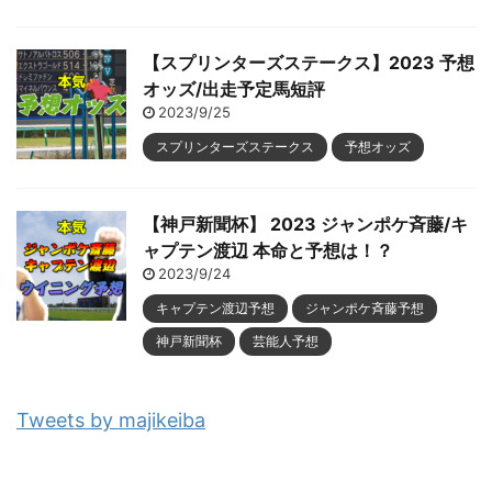
【スプリンターズステークス】2023 予想
オッズ/出走予定馬短評
2023/9/25
スプリンターズステークス
予想オッズ
【神戸新聞杯】 2023 ジャンポケ斉藤/キ
ャプテン渡辺 本命と予想は！？
2023/9/24
キャプテン渡辺予想
ジャンポケ斉藤予想
神戸新聞杯
芸能人予想
Tweets by majikeiba