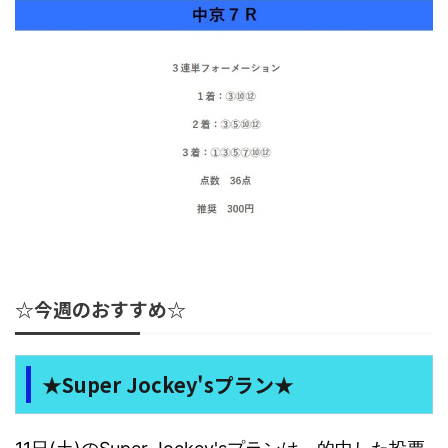
☆今週のおすすめ☆
★Super Jockey'sプラン★