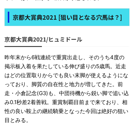
京都大賞典2021 [狙い目となる穴馬は？]
京都大賞典2021/ヒュミドール
昨年末から6戦連続で重賞出走し、そのうち4度の
掲示板入着を果たしている伸び盛りの5歳馬。近走
はどの位置取りからでも良い末脚が使えるようにな
っており、脚質の自在性と地力が増してきた。前
走・小倉記念(G3)も、中団待機から鋭い脚で追い込
み0.1秒差2着善戦。重賞制覇目前まで来ており、相
性の良い鞍上の継続騎乗となった今回は絶好の狙い
目とみる。