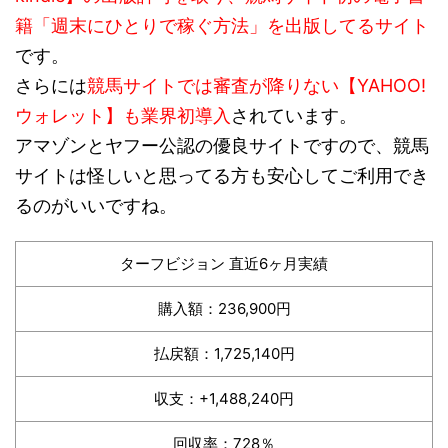
籍「週末にひとりで稼ぐ方法」を出版してるサイト
です。
さらには
競馬サイトでは審査が降りない【YAHOO!
ウォレット】も業界初導入
されています。
アマゾンとヤフー公認の優良サイトですので、競馬
サイトは怪しいと思ってる方も安心してご利用でき
るのがいいですね。
ターフビジョン 直近6ヶ月実績
購入額：236,900円
払戻額：1,725,140円
収支：+1,488,240円
回収率：728％