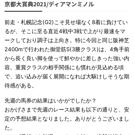
京都大賞典2021/ディアマンミノル
前走・札幌記念(G2)こそ見せ場なく8着に負けてい
るが、そこに至る直近4戦中3戦で上がり最速をマ
ークしており調子は上向き。特に今回と同じ阪神芝
2400mで行われた御堂筋S(3勝クラス)は、4角手前
から長く良い脚を使って鮮やかに差しきった強い内
容。重賞クラスの相手関係にも慣れが見込める頃
で、追い込みが届く展開になれば大駆けしそうな期
待感がある。
先週の馬券の結果はいかがでしたか？
おかげさまで先週のレース結果も以下の通りと、安
定の予想結果となりました。ありがとうございまし
た。