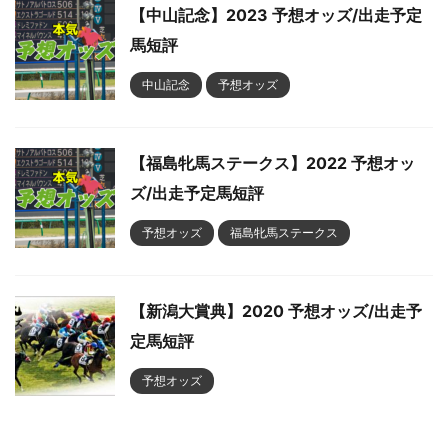
【中山記念】2023 予想オッズ/出走予定
馬短評
中山記念
予想オッズ
【福島牝馬ステークス】2022 予想オッ
ズ/出走予定馬短評
予想オッズ
福島牝馬ステークス
【新潟大賞典】2020 予想オッズ/出走予
定馬短評
予想オッズ