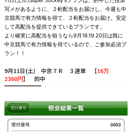
11日(土)のSuper Jockey'sプランは、的中した投票
写メがあるように、２桁配当をお届けし、今週も中
京競馬で有力情報を得て、２桁配当をお届け。安定
して高配当を提供できているプランです。
より確実に高配当を狙うなら9月18.19.20日は既に
中京競馬で有力情報を得ているので、ご参加必須プ
ラン！！
9月11日(土) 中京７Ｒ ３連単 【
16万
2360円
】 的中