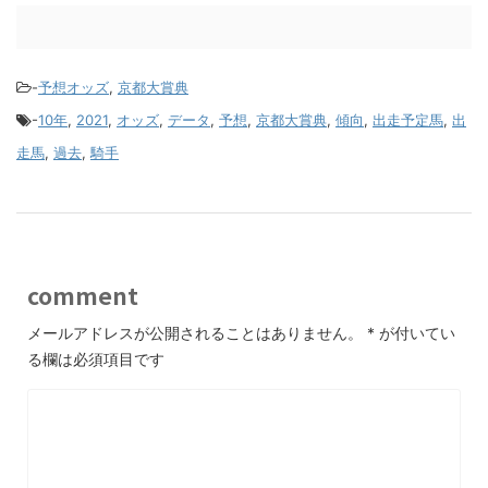
-
予想オッズ
,
京都大賞典
-
10年
,
2021
,
オッズ
,
データ
,
予想
,
京都大賞典
,
傾向
,
出走予定馬
,
出
走馬
,
過去
,
騎手
comment
メールアドレスが公開されることはありません。
*
が付いてい
る欄は必須項目です